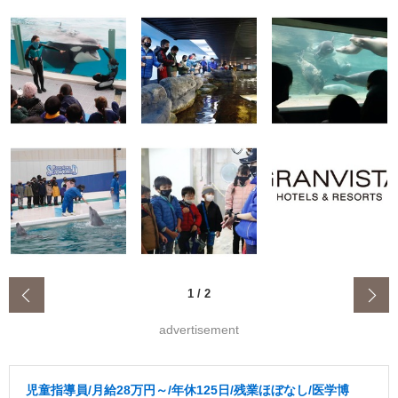
‹
1
/
2
advertisement
児童指導員/月給28万円～/年休125日/残業ほぼなし/医学博