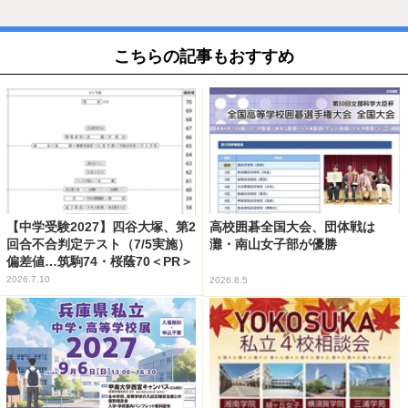
こちらの記事もおすすめ
【中学受験2027】四谷大塚、第2
高校囲碁全国大会、団体戦は
回合不合判定テスト（7/5実施）
灘・南山女子部が優勝
偏差値…筑駒74・桜蔭70＜PR＞
2026.7.10
2026.8.5