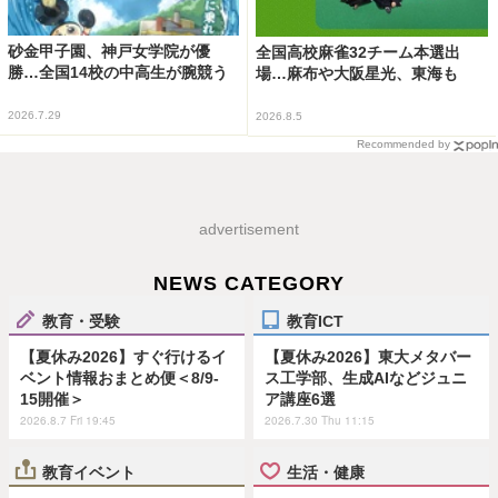
砂金甲子園、神戸女学院が優
全国高校麻雀32チーム本選出
勝…全国14校の中高生が腕競う
場…麻布や大阪星光、東海も
2026.7.29
2026.8.5
Recommended by
advertisement
NEWS CATEGORY
教育・受験
教育ICT
【夏休み2026】すぐ行けるイ
【夏休み2026】東大メタバー
ベント情報おまとめ便＜8/9-
ス工学部、生成AIなどジュニ
15開催＞
ア講座6選
2026.8.7 Fri 19:45
2026.7.30 Thu 11:15
教育イベント
生活・健康