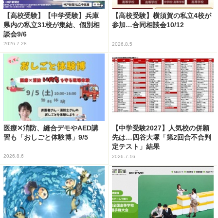
【高校受験】【中学受験】兵庫
【高校受験】横須賀の私立4校が
県内の私立31校が集結、個別相
参加…合同相談会10/12
談会9/6
2026.7.28
2026.8.5
医療✕消防、縫合デモやAED講
【中学受験2027】人気校の併願
習も「おしごと体験博」9/5
先は…四谷大塚「第2回合不合判
定テスト」結果
2026.8.6
2026.7.16