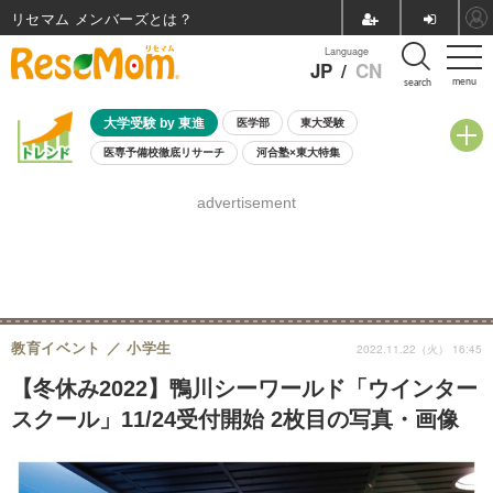
リセマム メンバーズ
Language
JP
/
CN
menu
search
大学受験 by 東進
医学部
東大受験
医専予備校徹底リサーチ
河合塾×東大特集
親子で考える大学選び
高校受験
中学受験
小学校受験
advertisement
共通テスト
夏休み
8月開催学校説明会・相談会
8月開催イベント・WS
全国公立高校 過去問
人気記事
自由研究教材（小学生向け）
自由研究教材（中学生向け）
ランキング
教育イベント
小学生
2022.11.22（火） 16:45
【冬休み2022】鴨川シーワールド「ウインター
スクール」11/24受付開始 2枚目の写真・画像