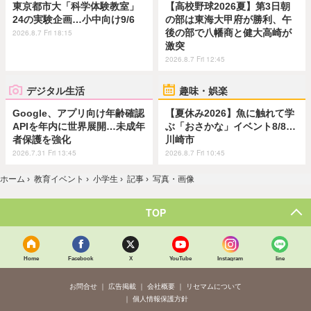
東京都市大「科学体験教室」
【高校野球2026夏】第3日朝
24の実験企画…小中向け9/6
の部は東海大甲府が勝利、午
後の部で八幡商と健大高崎が
2026.8.7 Fri 18:15
激突
2026.8.7 Fri 12:45
デジタル生活
趣味・娯楽
Google、アプリ向け年齢確認
【夏休み2026】魚に触れて学
APIを年内に世界展開…未成年
ぶ「おさかな」イベント8/8…
者保護を強化
川崎市
2026.7.31 Fri 13:45
2026.8.7 Fri 10:45
ホーム
›
教育イベント
›
小学生
›
記事
›
写真・画像
TOP
Home
Facebook
X
YouTube
Instagram
line
お問合せ
広告掲載
会社概要
リセマムについて
個人情報保護方針