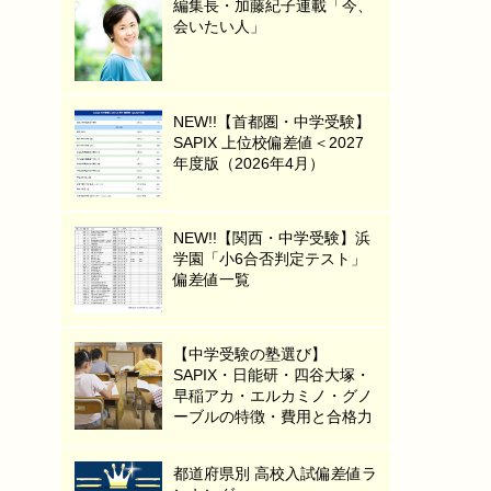
編集長・加藤紀子連載「今、
会いたい人」
NEW!!【首都圏・中学受験】
SAPIX 上位校偏差値＜2027
年度版（2026年4月）
NEW!!【関西・中学受験】浜
学園「小6合否判定テスト」
偏差値一覧
【中学受験の塾選び】
SAPIX・日能研・四谷大塚・
早稲アカ・エルカミノ・グノ
ーブルの特徴・費用と合格力
都道府県別 高校入試偏差値ラ