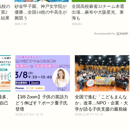
気校の
砂金甲子園、神戸女学院が
全国高校麻雀32チーム本選
第2
優勝…全国14校の中高生が
出場…麻布や大阪星光、東
」結果
腕競う
海も
2026.7.29
2026.8.5
Recommended by
最多、
【3/8 Zoom】子供の英語力
全国で進む「こどもまんな
自己
どう伸ばす？ボーク重子氏
か」改革…NPO・企業・大
登壇
学が語る子供支援の最前線
2026.3.3 Tue 12:15
2026.2.20 Fri 12:15