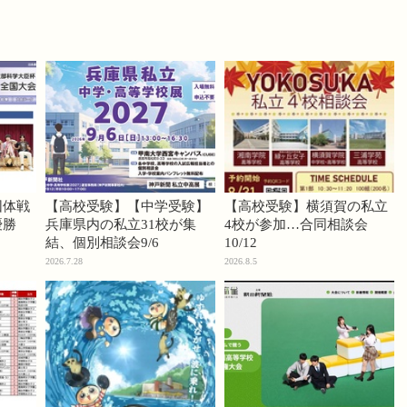
団体戦
【高校受験】【中学受験】
【高校受験】横須賀の私立
優勝
兵庫県内の私立31校が集
4校が参加…合同相談会
結、個別相談会9/6
10/12
2026.7.28
2026.8.5