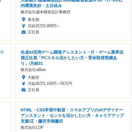
集
人材紹介/建築構造設計/BIM経験者歓迎/8:00〜17:00/社
内環境良好・土日休み
株式会社盛本構造設計事務所
東京都
月給25万8,000円～
正社員
リ
生成AI活用ゲーム開発アシスタント・IT・ゲーム業界志
望正社員「PCスキル活かしたい方・育休取得実績あ
り」/月給31
株式会社alBee
大阪府
月給26万5,100円～55万円
正社員
HTML・CSS学習中歓迎・スマホアプリのUIデザイナー
アシスタント・センスを活かしたい方・キャリアアップ
支援/正・藤沢市南藤沢
株式会社LOP