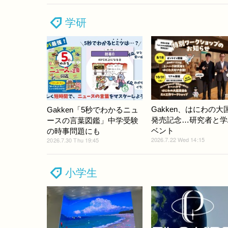
学研
Gakken、はにわの大
Gakken「5秒でわかるニュ
発売記念…研究者と学
ースの言葉図鑑」中学受験
ベント
の時事問題にも
2026.7.22 Wed 14:15
2026.7.30 Thu 19:45
小学生