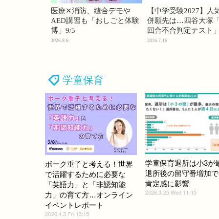
医療✕消防、縫合デモや
【中学受験2027】人
AED講習も「おしごと体験
併願先は…四谷大塚「
博」9/5
回合不合判定テスト
2026.8.6
2026.7.16
学童保育
学童保育退所は小3が
ボーク重子と考える！世界
退所後の留守番増加で
で活躍するために必要な
肯定感に影響
「英語力」と「非認知能
2026.3.25 Wed 11:15
力」の育て方…オンライン
イベントレポート
2026.4.3 Fri 13:15