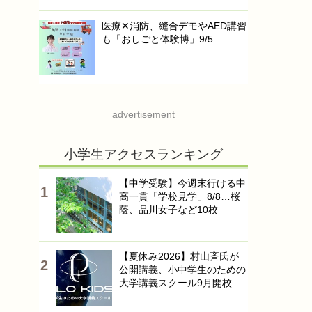
医療✕消防、縫合デモやAED講習
も「おしごと体験博」9/5
advertisement
小学生アクセスランキング
【中学受験】今週末行ける中
高一貫「学校見学」8/8…桜
蔭、品川女子など10校
【夏休み2026】村山斉氏が
公開講義、小中学生のための
大学講義スクール9月開校