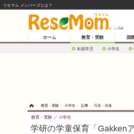
リセマム メンバーズ
ホーム
教育・受験
国
未就学児
小学生
ホーム
›
教育・受験
›
小学生
›
記事
›
写真・画像
教育・受験
小学生
学研の学童保育「Gakke