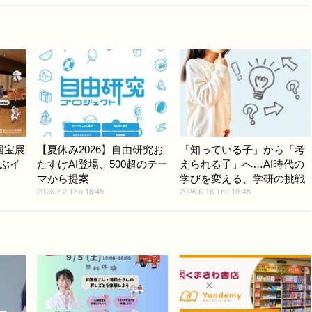
国宝展
【夏休み2026】自由研究お
「知っている子」から「考
ぶイ
たすけAI登場、500超のテー
えられる子」へ…AI時代の
マから提案
学びを変える、学研の挑戦
2026.7.2 Thu 16:45
2026.6.18 Thu 10:45