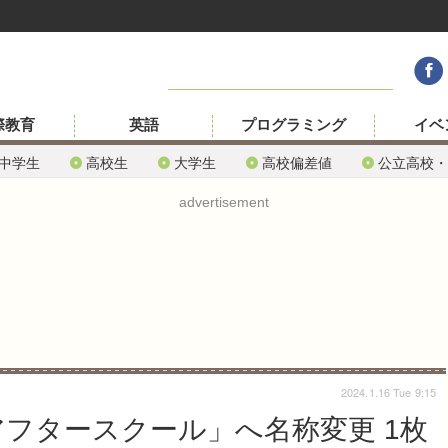
際教育
英語
プログラミング
イベ
中学生
高校生
大学生
高校偏差値
公立高校・
advertisement
2024.1.16 Tue 9:15
nアフタースクール」へ名称変更 1枚