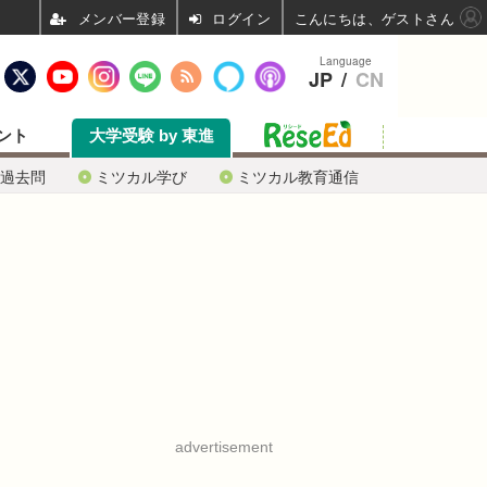
ログイン
こんにちは、ゲストさん
Language
JP
/
CN
ント
大学受験 by 東進
過去問
ミツカル学び
ミツカル教育通信
advertisement