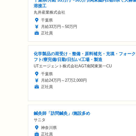
千葉県/月給 33万円〜50万円/関東圏内1都3県で大募
溶接工
丸井産業株式会社
千葉県
月給33万円～50万円
正社員
化学製品の荷受け・整備・原料補充・充填・フォーク
フト/寮完備/日勤/日払い/工場・製造
UTエージェント株式会社AGT南関東第一CU
千葉県
月給24万円～27万2,000円
正社員
鍼灸師「訪問鍼灸」/施設多め
サニタ
神奈川県
正社員