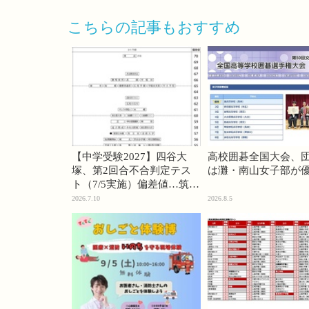
こちらの記事もおすすめ
【中学受験2027】四谷大
高校囲碁全国大会、
塚、第2回合不合判定テス
は灘・南山女子部が
ト（7/5実施）偏差値…筑駒
74・桜蔭70＜PR＞
2026.7.10
2026.8.5