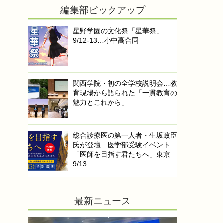
編集部ピックアップ
星野学園の文化祭「星華祭」
9/12-13…小中高合同
関西学院・初の全学校説明会…教
育現場から語られた「一貫教育の
魅力とこれから」
総合診療医の第一人者・生坂政臣
氏が登壇…医学部受験イベント
「医師を目指す君たちへ」東京
9/13
最新ニュース