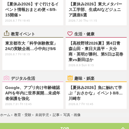
【夏休み2026】すぐ行けるイ
【夏休み2026】東大メタバー
ベント情報おまとめ便＜8/9-
ス工学部、生成AIなどジュニ
15開催＞
ア講座6選
2026.8.7 Fri 19:45
2026.7.30 Thu 11:15
教育イベント
生活・健康
東京都市大「科学体験教室」
【高校野球2026夏】第4日青
24の実験企画…小中向け9/6
森山田・東日大昌平・大分
商・英明が勝利、第5日は花巻
2026.8.7 Fri 18:15
東vs新田ほか
2026.8.9 Sun 9:15
デジタル生活
趣味・娯楽
Google、アプリ向け年齢確認
【夏休み2026】魚に触れて学
APIを年内に世界展開…未成年
ぶ「おさかな」イベント8/8…
者保護を強化
川崎市
2026.7.31 Fri 13:45
2026.8.7 Fri 10:45
ホーム
›
教育・受験
›
未就学児
›
記事
›
写真・画像
TOP