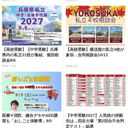
2026.8.5
【高校受験】【中学受験】兵庫
【高校受験】横須賀の私立4校が
県内の私立31校が集結、個別相
参加…合同相談会10/12
談会9/6
2026.7.28
2026.8.5
医療✕消防、縫合デモやAED講
【中学受験2027】人気校の併願
習も「おしごと体験博」9/5
先は…四谷大塚「第2回合不合判
定テスト」結果