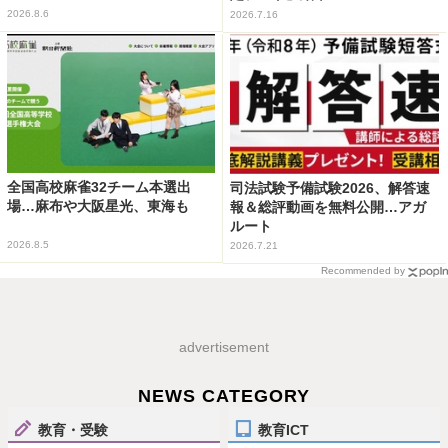
2026.8.6
2026.7.16
全国高校麻雀32チーム本選出
司法試験予備試験2026、解答速
場…麻布や大阪星光、東海も
報＆総評動画を無料公開…アガ
ルート
2026.8.5
2026.7.21
Recommended by
advertisement
NEWS CATEGORY
教育・受験
教育ICT