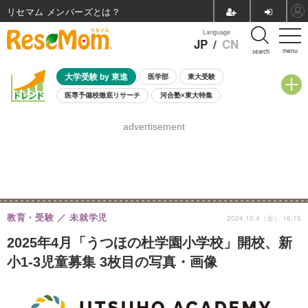
リセマム メンバーズ
Language
JP
/
CN
menu
search
大学受験 by 東進
医学部
東大受験
医専予備校徹底リサーチ
河合塾×東大特集
親子で考える大学選び
高校受験
中学受験
小学校受験
advertisement
共通テスト
夏休み
8月開催学校説明会・相談会
8月開催イベント・WS
全国公立高校 過去問
人気記事
自由研究教材（小学生向け）
自由研究教材（中学生向け）
ランキング
教育・受験
未就学児
2024.10.4（金） 16:15
2025年4月「うつほの杜学園小学校」開校、新
小1-3児童募集 3枚目の写真・画像