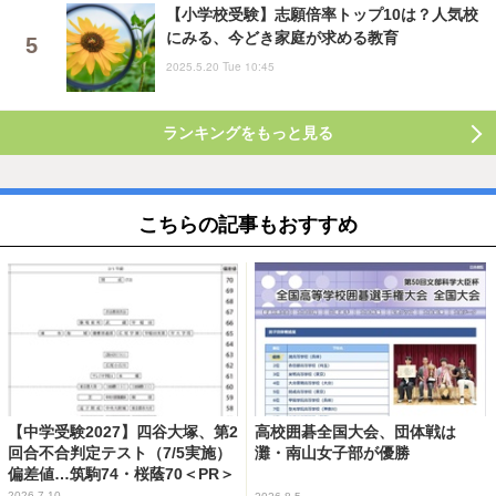
【小学校受験】志願倍率トップ10は？人気校
にみる、今どき家庭が求める教育
2025.5.20 Tue 10:45
ランキングをもっと見る
こちらの記事もおすすめ
【中学受験2027】四谷大塚、第2
高校囲碁全国大会、団体戦は
回合不合判定テスト（7/5実施）
灘・南山女子部が優勝
偏差値…筑駒74・桜蔭70＜PR＞
2026.7.10