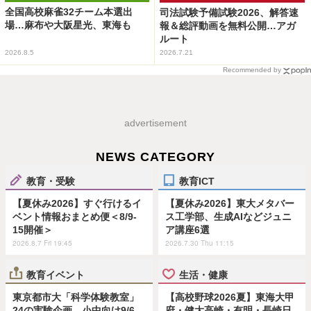
全国高校麻雀32チーム本選出
司法試験予備試験2026、解答速
場…麻布や大阪星光、東海も
報＆総評動画を無料公開…アガ
ルート
2026.8.5
2026.7.21
Recommended by
advertisement
NEWS CATEGORY
教育・受験
教育ICT
【夏休み2026】すぐ行けるイ
【夏休み2026】東大メタバー
ベント情報おまとめ便＜8/9-
ス工学部、生成AIなどジュニ
15開催＞
ア講座6選
2026.8.7 Fri 19:45
2026.7.30 Thu 11:15
教育イベント
生活・健康
東京都市大「科学体験教室」
【高校野球2026夏】東海大甲
24の実験企画…小中向け9/6
府・健大高崎・有明・長崎日