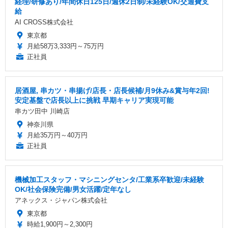
経理/研修あり/年間休日125日/週休2日制/未経験OK/交通費支
給
AI CROSS株式会社
東京都
月給58万3,333円～75万円
正社員
居酒屋, 串カツ・串揚げ/店長・店長候補/月9休み&賞与年2回!
安定基盤で店長以上に挑戦 早期キャリア実現可能
串カツ田中 川崎店
神奈川県
月給35万円～40万円
正社員
機械加工スタッフ・マシニングセンタ/工業系卒歓迎/未経験
OK/社会保険完備/男女活躍/定年なし
アネックス・ジャパン株式会社
東京都
時給1,900円～2,300円