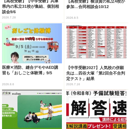
【高校受験】【中学受験】兵庫
【高校受験】横須賀の私立4校が
県内の私立31校が集結、個別相
参加…合同相談会10/12
談会9/6
2026.7.28
2026.8.5
医療✕消防、縫合デモやAED講
【中学受験2027】人気校の併願
習も「おしごと体験博」9/5
先は…四谷大塚「第2回合不合判
定テスト」結果
2026.8.6
2026.7.16