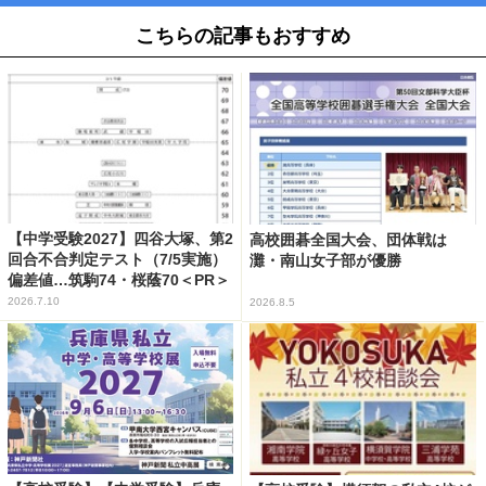
こちらの記事もおすすめ
【中学受験2027】四谷大塚、第2
高校囲碁全国大会、団体戦は
回合不合判定テスト（7/5実施）
灘・南山女子部が優勝
偏差値…筑駒74・桜蔭70＜PR＞
2026.7.10
2026.8.5