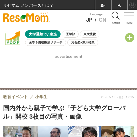
リセマム メンバーズ
Language
JP
/
CN
menu
search
大学受験 by 東進
医学部
東大受験
医専予備校徹底リサーチ
河合塾×東大特集
親子で考える大学選び
高校受験
中学受験
小学校受験
advertisement
共通テスト
夏休み
8月開催学校説明会・相談会
8月開催イベント・WS
全国公立高校 過去問
人気記事
自由研究教材（小学生向け）
自由研究教材（中学生向け）
ランキング
教育イベント
小学生
2025.5.16（金） 17:15
国内外から親子で学ぶ「子ども大学グローバ
ル」開校 3枚目の写真・画像