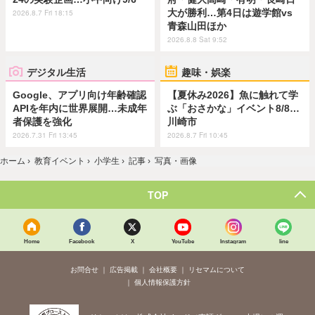
大が勝利…第4日は遊学館vs
2026.8.7 Fri 18:15
青森山田ほか
2026.8.8 Sat 9:52
デジタル生活
趣味・娯楽
Google、アプリ向け年齢確認
【夏休み2026】魚に触れて学
APIを年内に世界展開…未成年
ぶ「おさかな」イベント8/8…
者保護を強化
川崎市
2026.7.31 Fri 13:45
2026.8.7 Fri 10:45
ホーム
›
教育イベント
›
小学生
›
記事
›
写真・画像
TOP
Home
Facebook
X
YouTube
Instagram
line
お問合せ
広告掲載
会社概要
リセマムについて
個人情報保護方針