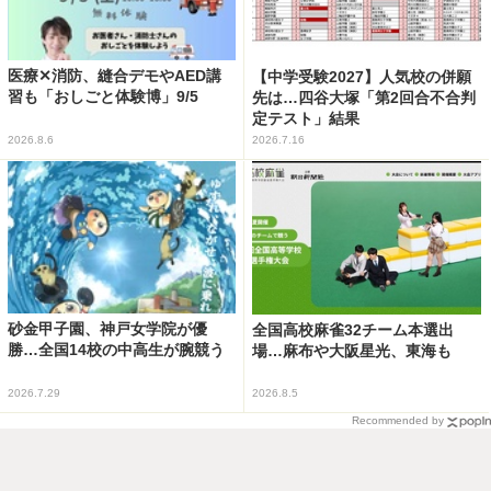
医療✕消防、縫合デモやAED講
【中学受験2027】人気校の併願
習も「おしごと体験博」9/5
先は…四谷大塚「第2回合不合判
定テスト」結果
2026.8.6
2026.7.16
砂金甲子園、神戸女学院が優
全国高校麻雀32チーム本選出
勝…全国14校の中高生が腕競う
場…麻布や大阪星光、東海も
2026.7.29
2026.8.5
Recommended by