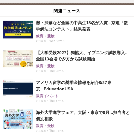
関連ニュース
灘・渋幕など全国の中高生18名が入賞...京進「数
学解法コンテスト」結果発表
教育・受験
2026.8.5 Wed 22:15
【大学受験2027】獨協大、イブニング試験導入...
全国13会場で夕方から試験開始
教育・受験
2026.8.6 Thu 20:15
アメリカ留学の奨学金情報を紹介8/27東
京...EducationUSA
教育イベント
2026.8.6 Thu 17:15
海外大学進学フェア、大阪・東京で9月...担当者と
個別相談
教育・受験
2026.8.6 Thu 21:45