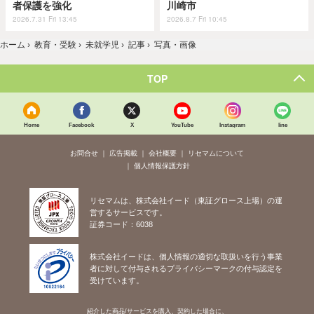
者保護を強化
川崎市
2026.7.31 Fri 13:45
2026.8.7 Fri 10:45
ホーム
›
教育・受験
›
未就学児
›
記事
›
写真・画像
TOP
Home
Facebook
X
YouTube
Instagram
line
お問合せ
広告掲載
会社概要
リセマムについて
個人情報保護方針
リセマムは、株式会社イード（東証グロース上場）の運
営するサービスです。
証券コード：6038
株式会社イードは、個人情報の適切な取扱いを行う事業
者に対して付与されるプライバシーマークの付与認定を
受けています。
紹介した商品/サービスを購入、契約した場合に、