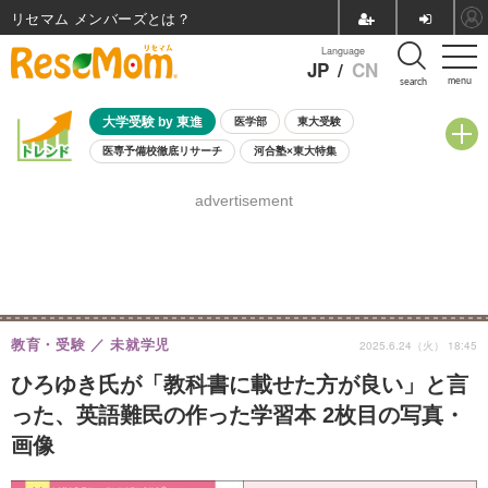
リセマム メンバーズ
Language
JP
/
CN
menu
search
大学受験 by 東進
医学部
東大受験
医専予備校徹底リサーチ
河合塾×東大特集
親子で考える大学選び
高校受験
中学受験
小学校受験
advertisement
共通テスト
夏休み
8月開催学校説明会・相談会
8月開催イベント・WS
全国公立高校 過去問
人気記事
自由研究教材（小学生向け）
自由研究教材（中学生向け）
ランキング
教育・受験
未就学児
2025.6.24（火） 18:45
ひろゆき氏が「教科書に載せた方が良い」と言
った、英語難民の作った学習本 2枚目の写真・
画像