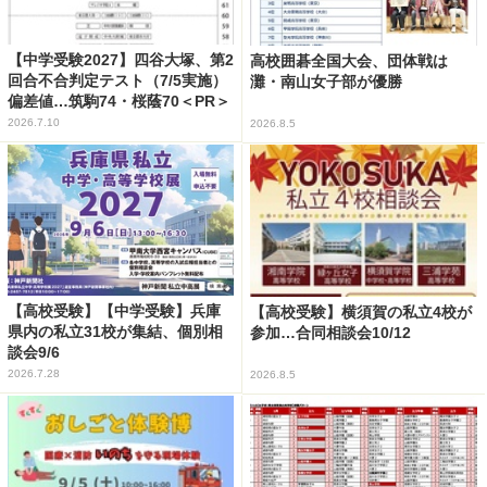
【中学受験2027】四谷大塚、第2
高校囲碁全国大会、団体戦は
回合不合判定テスト（7/5実施）
灘・南山女子部が優勝
偏差値…筑駒74・桜蔭70＜PR＞
2026.7.10
2026.8.5
【高校受験】【中学受験】兵庫
【高校受験】横須賀の私立4校が
県内の私立31校が集結、個別相
参加…合同相談会10/12
談会9/6
2026.7.28
2026.8.5