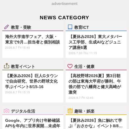
advertisement
NEWS CATEGORY
教育・受験
教育ICT
海外大学進学フェア、大阪・
【夏休み2026】東大メタバー
東京で9月…担当者と個別相談
ス工学部、生成AIなどジュニ
ア講座6選
2026.8.7 Fri 15:45
2026.7.30 Thu 11:15
教育イベント
生活・健康
【夏休み2026】巨人Gタウン
【高校野球2026夏】第3日朝
で自由研究、世界の野球文化
の部は東海大甲府が勝利、午
学ぶイベント8/15-16
後の部で八幡商と健大高崎が
激突
2026.8.7 Fri 15:15
2026.8.7 Fri 12:45
デジタル生活
趣味・娯楽
Google、アプリ向け年齢確認
【夏休み2026】魚に触れて学
APIを年内に世界展開…未成年
ぶ「おさかな」イベント8/8…