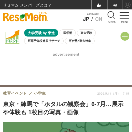
リセマム メンバーズ
Language
JP
/
CN
menu
search
大学受験 by 東進
医学部
東大受験
医専予備校徹底リサーチ
河合塾×東大特集
親子で考える大学選び
高校受験
中学受験
小学校受験
advertisement
共通テスト
夏休み
8月開催学校説明会・相談会
8月開催イベント・WS
全国公立高校 過去問
人気記事
自由研究教材（小学生向け）
自由研究教材（中学生向け）
ランキング
教育イベント
小学生
2026.5.11（月） 17:15
東京・練馬で「ホタルの観察会」6-7月…展示
や体験も 1枚目の写真・画像