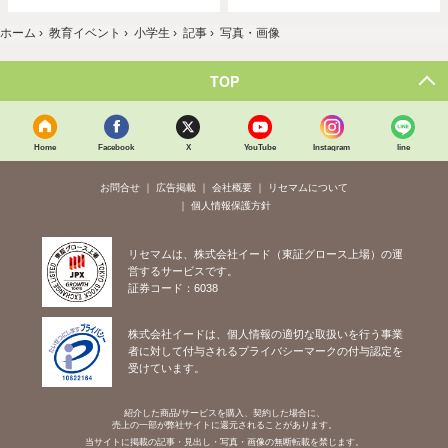
ホーム
›
教育イベント
›
小学生
›
記事
›
写真・画像
TOP
Home
Facebook
X
YouTube
Instagram
line
お問合せ
広告掲載
会社概要
リセマムについて
個人情報保護方針
リセマムは、株式会社イード（東証グロース上場）の運
営するサービスです。
証券コード：6038
株式会社イードは、個人情報の適切な取扱いを行う事業
者に対して付与されるプライバシーマークの付与認定を
受けています。
紹介した商品/サービスを購入、契約した場合に、
売上の一部が弊社サイトに還元されることがあります。
当サイトに掲載の記事・見出し・写真・画像の無断転載を禁じます。