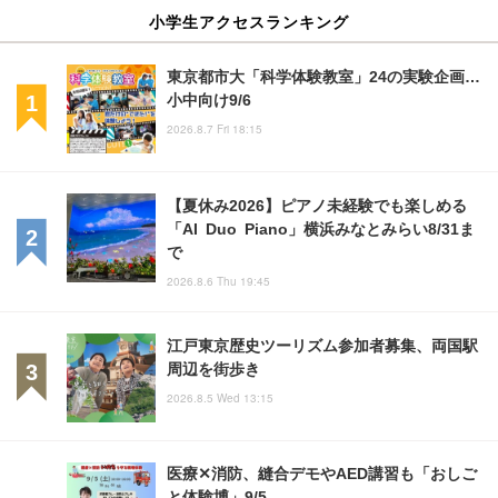
小学生アクセスランキング
東京都市大「科学体験教室」24の実験企画…
小中向け9/6
2026.8.7 Fri 18:15
【夏休み2026】ピアノ未経験でも楽しめる
「AI Duo Piano」横浜みなとみらい8/31ま
で
2026.8.6 Thu 19:45
江戸東京歴史ツーリズム参加者募集、両国駅
周辺を街歩き
2026.8.5 Wed 13:15
医療✕消防、縫合デモやAED講習も「おしご
と体験博」9/5