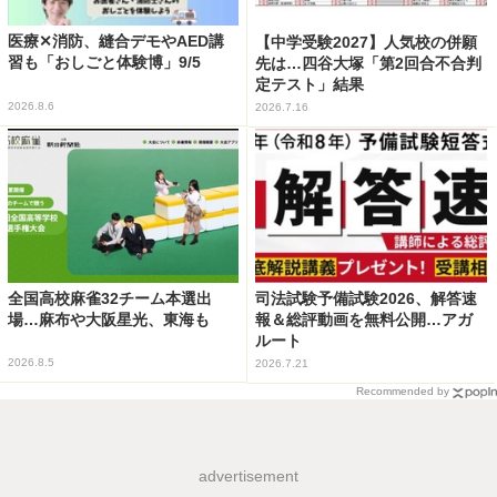
医療✕消防、縫合デモやAED講
【中学受験2027】人気校の併願
習も「おしごと体験博」9/5
先は…四谷大塚「第2回合不合判
定テスト」結果
2026.8.6
2026.7.16
全国高校麻雀32チーム本選出
司法試験予備試験2026、解答速
場…麻布や大阪星光、東海も
報＆総評動画を無料公開…アガ
ルート
2026.8.5
2026.7.21
Recommended by
advertisement