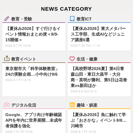
NEWS CATEGORY
教育・受験
教育ICT
【夏休み2026】すぐ行けるイ
【夏休み2026】東大メタバー
ベント情報おまとめ便＜8/9-
ス工学部、生成AIなどジュニ
15開催＞
ア講座6選
2026.8.7 Fri 19:45
2026.7.30 Thu 11:15
教育イベント
生活・健康
東京都市大「科学体験教室」
【高校野球2026夏】第4日青
24の実験企画…小中向け9/6
森山田・東日大昌平・大分
商・英明が勝利、第5日は花巻
2026.8.7 Fri 18:15
東vs新田ほか
2026.8.9 Sun 9:15
デジタル生活
趣味・娯楽
Google、アプリ向け年齢確認
【夏休み2026】魚に触れて学
APIを年内に世界展開…未成年
ぶ「おさかな」イベント8/8…
者保護を強化
川崎市
2026.7.31 Fri 13:45
2026.8.7 Fri 10:45