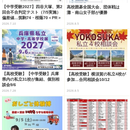
【中学受験2027】四谷大塚、第2
高校囲碁全国大会、団体戦は
回合不合判定テスト（7/5実施）
灘・南山女子部が優勝
偏差値…筑駒74・桜蔭70＜PR＞
2026.7.10
2026.8.5
【高校受験】【中学受験】兵庫
【高校受験】横須賀の私立4校が
県内の私立31校が集結、個別相
参加…合同相談会10/12
談会9/6
2026.7.28
2026.8.5