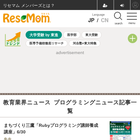
リセマム メンバーズ
Language
JP
/
CN
menu
search
大学受験 by 東進
医学部
東大受験
医専予備校徹底リサーチ
河合塾×東大特集
親子で考える大学選び
高校受験
中学受験
小学校受験
advertisement
共通テスト
夏休み
8月開催学校説明会・相談会
8月開催イベント・WS
全国公立高校 過去問
人気記事
自由研究教材（小学生向け）
自由研究教材（中学生向け）
ランキング
教育業界ニュース プログラミングニュース記事一
覧
まちづくり三鷹「Rubyプログラミング講師養成
講座」6/30
先生