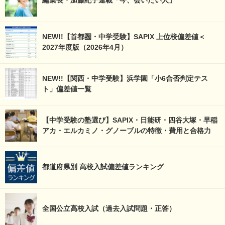
編集長・加藤紀子連載「今、会いたい人」
NEW!!【首都圏・中学受験】SAPIX 上位校偏差値＜
2027年度版（2026年4月）
NEW!!【関西・中学受験】浜学園「小6合否判定テス
ト」偏差値一覧
【中学受験の塾選び】SAPIX・日能研・四谷大塚・早稲
アカ・エルカミノ・グノーブルの特徴・費用と合格力
都道府県別 高校入試偏差値ランキング
全国公立高校入試（過去入試問題・正答）