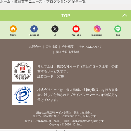
ホーム
›
教育業界ニュース
›
プログラミング 記事一覧
TOP
Home
Facebook
X
YouTube
Instagram
line
お問合せ
広告掲載
会社概要
リセマムについて
個人情報保護方針
リセマムは、株式会社イード（東証グロース上場）の運
営するサービスです。
証券コード：6038
株式会社イードは、個人情報の適切な取扱いを行う事業
者に対して付与されるプライバシーマークの付与認定を
受けています。
紹介した商品/サービスを購入、契約した場合に、
売上の一部が弊社サイトに還元されることがあります。
当サイトに掲載の記事・見出し・写真・画像の無断転載を禁じます。
Copyright © 2026 IID, Inc.