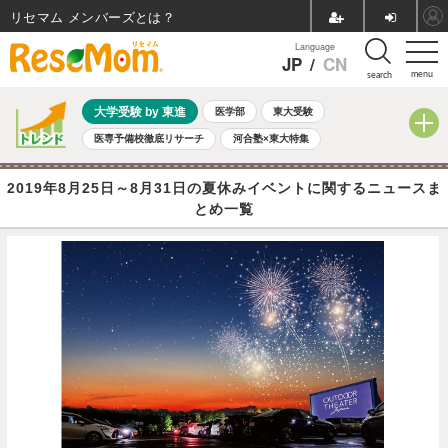
リセマム メンバーズ
Language
JP
/
CN
menu
search
大学受験 by 東進
医学部
東大受験
医専予備校徹底リサーチ
河合塾×東大特集
親子で考える大学選び
高校受験
中学受験
小学校受験
2019年8月25日～8月31日の夏休みイベントに関するニュースま
共通テスト
夏休み
8月開催学校説明会・相談会
とめ一覧
8月開催イベント・WS
全国公立高校 過去問
人気記事
自由研究教材（小学生向け）
自由研究教材（中学生向け）
ランキング