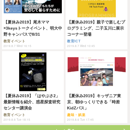
【夏休み2019】尾木ママ
【夏休み2019】親子で楽しむプ
×3keysトークイベント、明大中
ログラミング、二子玉川に展示
野キャンパスで8/31
コーナー登場
教育イベント
教育ICT
2019.8.7 Wed 16:15
2019.8.7 Wed 10:45
【夏休み2019】「はやぶさ2」
【夏休み2019】キッザニア東
最新情報を紹介、惑星探査研究
京、朝ゆっくりできる「時差
センター講演会
KidZパス」
教育イベント
趣味・娯楽
2019.8.6 Tue 18:15
2019.8.6 Tue 17:45