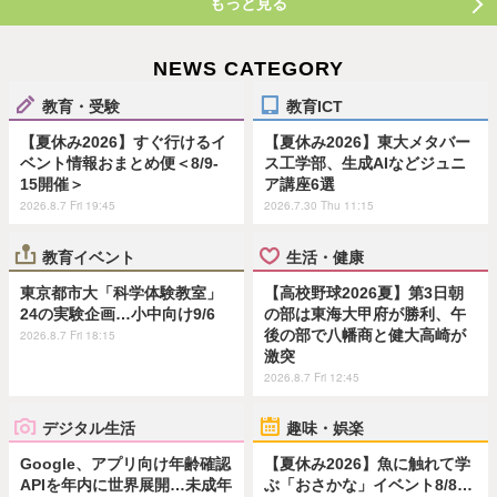
もっと見る
NEWS CATEGORY
教育・受験
教育ICT
【夏休み2026】すぐ行けるイ
【夏休み2026】東大メタバー
ベント情報おまとめ便＜8/9-
ス工学部、生成AIなどジュニ
15開催＞
ア講座6選
2026.8.7 Fri 19:45
2026.7.30 Thu 11:15
教育イベント
生活・健康
東京都市大「科学体験教室」
【高校野球2026夏】第3日朝
24の実験企画…小中向け9/6
の部は東海大甲府が勝利、午
後の部で八幡商と健大高崎が
2026.8.7 Fri 18:15
激突
2026.8.7 Fri 12:45
デジタル生活
趣味・娯楽
Google、アプリ向け年齢確認
【夏休み2026】魚に触れて学
APIを年内に世界展開…未成年
ぶ「おさかな」イベント8/8…