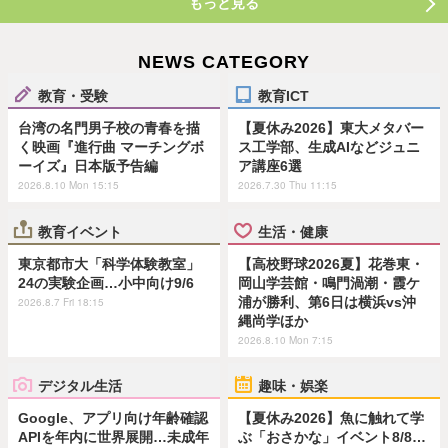
もっと見る
NEWS CATEGORY
教育・受験
教育ICT
台湾の名門男子校の青春を描
【夏休み2026】東大メタバー
く映画『進行曲 マーチングボ
ス工学部、生成AIなどジュニ
ーイズ』日本版予告編
ア講座6選
2026.8.10 Mon 15:15
2026.7.30 Thu 11:15
教育イベント
生活・健康
東京都市大「科学体験教室」
【高校野球2026夏】花巻東・
24の実験企画…小中向け9/6
岡山学芸館・鳴門渦潮・霞ケ
浦が勝利、第6日は横浜vs沖
2026.8.7 Fri 18:15
縄尚学ほか
2026.8.10 Mon 7:15
デジタル生活
趣味・娯楽
Google、アプリ向け年齢確認
【夏休み2026】魚に触れて学
APIを年内に世界展開…未成年
ぶ「おさかな」イベント8/8…