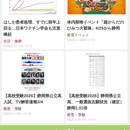
はしか患者急増、すでに前年上
体内探検イベント「超からだの
回る…日本ワクチン学会も注意
ひみつ大冒険」4/25から静岡
喚起
教育イベント
2026.3.4 Wed 17:15
生活・健康
2026.4.21 Tue 13:15
【高校受験2026】静岡県公立高
【高校受験2026】静岡県公立
入試、TV解答速報3/4
高、一般選抜志願状況（確定）
静岡1.31倍
教育・受験
2026.3.2 Mon 17:15
教育・受験
2026.2.26 Thu 19:29