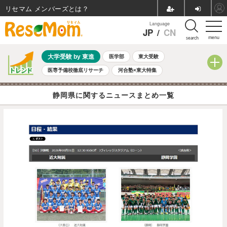
リセマム メンバーズ
Language
JP
/
CN
menu
search
大学受験 by 東進
医学部
東大受験
医専予備校徹底リサーチ
河合塾×東大特集
親子で考える大学選び
高校受験
中学受験
小学校受験
静岡県に関するニュースまとめ一覧
共通テスト
夏休み
8月開催学校説明会・相談会
8月開催イベント・WS
全国公立高校 過去問
人気記事
自由研究教材（小学生向け）
自由研究教材（中学生向け）
ランキング