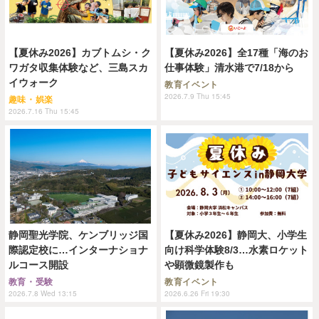
【夏休み2026】カブトムシ・ク
【夏休み2026】全17種「海のお
ワガタ収集体験など、三島スカ
仕事体験」清水港で7/18から
イウォーク
教育イベント
2026.7.9 Thu 15:45
趣味・娯楽
2026.7.16 Thu 15:45
静岡聖光学院、ケンブリッジ国
【夏休み2026】静岡大、小学生
際認定校に…インターナショナ
向け科学体験8/3…水素ロケット
ルコース開設
や顕微鏡製作も
教育・受験
教育イベント
2026.7.8 Wed 13:15
2026.6.26 Fri 19:30