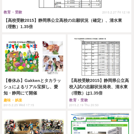
教育・受験
2015.2.27 Fri 12:18
【高校受験2015】静岡県公立高校の出願状況（確定）、清水東
（理数）1.35倍
【春休み】Gakkenとタカラッ
【高校受験2015】静岡県公立高
シュによるリアル宝探し、愛
校入試の志願状況発表、清水東
知・静岡にて開催
（理数）は1.35倍
趣味・娯楽
教育・受験
2015.2.25 Wed 17:15
2015.2.19 Thu 20:50