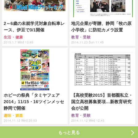
2～6歳の未就学児対象自転車レ
地元企業が寄贈、静岡「牧の原
ース、伊豆で3/1開催
小学校」に防犯カメラ設置
生活・健康
教育・受験
2015.1.7 Wed 13:45
2014.11.23 Sun 11:45
ホビーの祭典「タミヤフェア
【高校受験2015】首都圏私立・
2014」11/15・16ツインメッセ
国立高校募集要項…新教育研究
静岡で開催
会が公開
趣味・娯楽
教育・受験
2014.11.12 Wed 20:03
2014.11.12 Wed 12:45
もっと見る