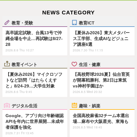
NEWS CATEGORY
教育・受験
教育ICT
高卒認定試験、台風13号で沖
【夏休み2026】東大メタバー
縄会場を中止…再試験は8/27-
ス工学部、生成AIなどジュニ
28
ア講座6選
2026.8.6 Thu 10:27
2026.7.30 Thu 11:15
教育イベント
生活・健康
【夏休み2026】マイクロソフ
【高校野球2026夏】仙台育英
トなど訪問「はたらくえす
が開幕戦勝利、第2日は東筑
と」8/24-29…大学生対象
vs神村学園ほか
2026.8.6 Thu 9:45
2026.8.5 Wed 20:32
デジタル生活
趣味・娯楽
Google、アプリ向け年齢確認
全国高校麻雀32チーム本選出
APIを年内に世界展開…未成年
場…麻布や大阪星光、東海も
者保護を強化
2026.8.5 Wed 19:45
2026.7.31 Fri 13:45