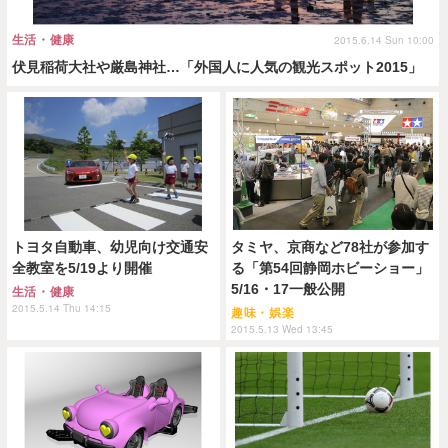
生活・健康
2015.6.14 Sun 10:00
伏見稲荷大社や厳島神社…「外国人に人気の観光スポット2015」
トヨタ自動車、幼児向け交通安
タミヤ、京商など78社が参加す
全教室を5/19より開催
る「第54回静岡ホビーショー」
5/16・17一般公開
生活・健康
2015.5.14 Thu 14:15
趣味・娯楽
2015.5.13 Wed 13:45