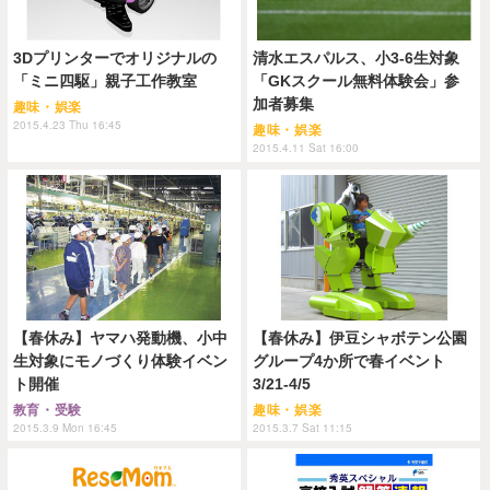
3Dプリンターでオリジナルの
清水エスパルス、小3-6生対象
「ミニ四駆」親子工作教室
「GKスクール無料体験会」参
加者募集
趣味・娯楽
2015.4.23 Thu 16:45
趣味・娯楽
2015.4.11 Sat 16:00
【春休み】ヤマハ発動機、小中
【春休み】伊豆シャボテン公園
生対象にモノづくり体験イベン
グループ4か所で春イベント
ト開催
3/21-4/5
教育・受験
趣味・娯楽
2015.3.9 Mon 16:45
2015.3.7 Sat 11:15