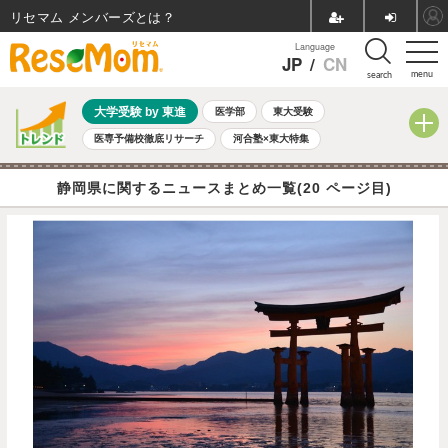
リセマム メンバーズ
Language
JP
/
CN
menu
search
大学受験 by 東進
医学部
東大受験
医専予備校徹底リサーチ
河合塾×東大特集
親子で考える大学選び
高校受験
中学受験
小学校受験
静岡県に関するニュースまとめ一覧(20 ページ目)
共通テスト
夏休み
8月開催学校説明会・相談会
8月開催イベント・WS
全国公立高校 過去問
人気記事
自由研究教材（小学生向け）
自由研究教材（中学生向け）
ランキング