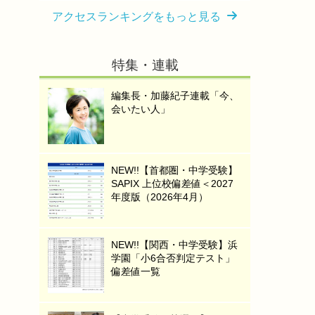
アクセスランキングをもっと見る
特集・連載
編集長・加藤紀子連載「今、
会いたい人」
NEW!!【首都圏・中学受験】
SAPIX 上位校偏差値＜2027
年度版（2026年4月）
NEW!!【関西・中学受験】浜
学園「小6合否判定テスト」
偏差値一覧