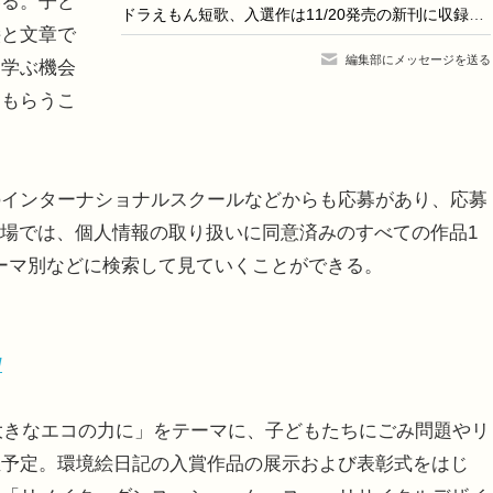
いる。子ど
ドラえもん短歌、入選作は11/20発売の新刊に収録…9/3締切
絵と文章で
編集部にメッセージを送る
て学ぶ機会
てもらうこ
インターナショナルスクールなどからも応募があり、応募
展示場では、個人情報の取り扱いに同意済みのすべての作品1
テーマ別などに検索して見ていくことができる。
/
大きなエコの力に」をテーマに、子どもたちにごみ問題やリ
催予定。環境絵日記の入賞作品の展示および表彰式をはじ