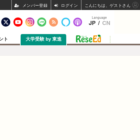
ログイン
こんにちは、ゲストさん
Language
JP
/
CN
ント
大学受験 by 東進