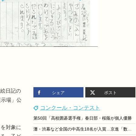
絵日記の
シェア
ポスト
展示場」公
コンクール・コンテスト
第50回「高校囲碁選手権」春日部・桜蔭が個人優勝
もを対象に
灘・渋幕など全国の中高生18名が入賞…京進「数学解法コンテスト」結果発表