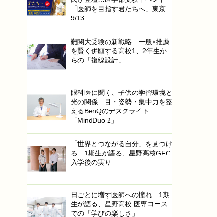
「医師を目指す君たちへ」東京
9/13
難関大受験の新戦略…一般×推薦
を賢く併願する高校1、2年生か
らの「複線設計」
眼科医に聞く、子供の学習環境と
光の関係…目・姿勢・集中力を整
えるBenQのデスクライト
「MindDuo 2」
「世界とつながる自分」を見つけ
る…1期生が語る、星野高校GFC
入学後の実り
日ごとに増す医師への憧れ…1期
生が語る、星野高校 医専コース
での「学びの楽しさ」