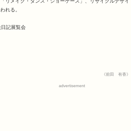
る「リメイク・ダンス・ショーケース」、リサイクルデザイ
行われる。
絵日記展覧会
《前田 有香》
advertisement