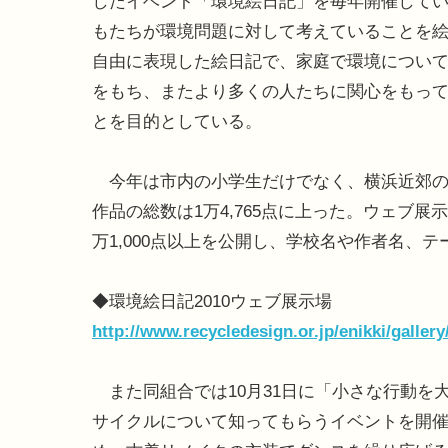
したイベント「環境絵日記」を毎年開催して
もたちが環境問題に対して考えていることを
自由に表現した絵日記で、家庭で環境につい
をもち、またより多くの人たちに関心をもっ
とを目的としている。
今年は市内の小学生だけでなく、横浜近郊の
作品の総数は1万4,765点に上った。ウェブ
万1,000点以上を公開し、学校名や作者名、
◆環境絵日記2010ウェブ展示場
http://www.recycledesign.or.jp/enikki/gallery
また同組合では10月31日に「小さな行動を
サイクルについて知ってもらうイベントを開