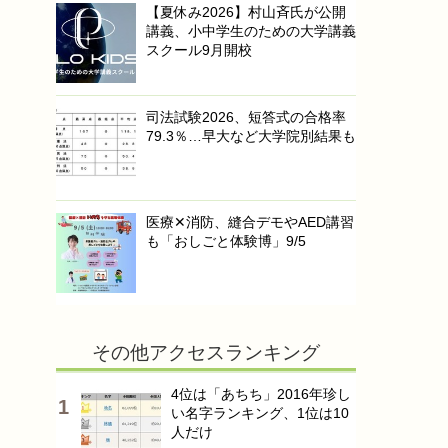
【夏休み2026】村山斉氏が公開
講義、小中学生のための大学講義
スクール9月開校
司法試験2026、短答式の合格率
79.3％…早大など大学院別結果も
医療✕消防、縫合デモやAED講習
も「おしごと体験博」9/5
その他アクセスランキング
4位は「あちち」2016年珍し
い名字ランキング、1位は10
人だけ