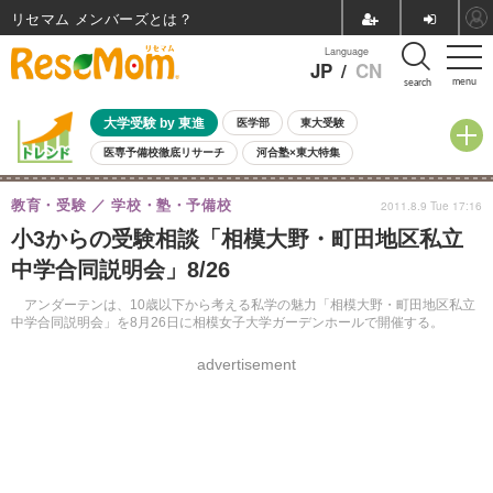
リセマム メンバーズ
Language
JP
/
CN
menu
search
大学受験 by 東進
医学部
東大受験
医専予備校徹底リサーチ
河合塾×東大特集
親子で考える大学選び
高校受験
中学受験
小学校受験
教育・受験
学校・塾・予備校
2011.8.9 Tue 17:16
共通テスト
夏休み
8月開催学校説明会・相談会
小3からの受験相談「相模大野・町田地区私立
8月開催イベント・WS
全国公立高校 過去問
人気記事
中学合同説明会」8/26
自由研究教材（小学生向け）
自由研究教材（中学生向け）
ランキング
アンダーテンは、10歳以下から考える私学の魅力「相模大野・町田地区私立
中学合同説明会」を8月26日に相模女子大学ガーデンホールで開催する。
advertisement