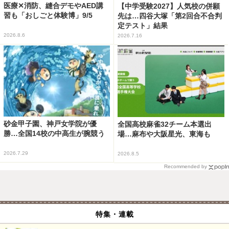
医療✕消防、縫合デモやAED講
【中学受験2027】人気校の併願
習も「おしごと体験博」9/5
先は…四谷大塚「第2回合不合判
定テスト」結果
2026.8.6
2026.7.16
砂金甲子園、神戸女学院が優
全国高校麻雀32チーム本選出
勝…全国14校の中高生が腕競う
場…麻布や大阪星光、東海も
2026.7.29
2026.8.5
Recommended by
特集・連載