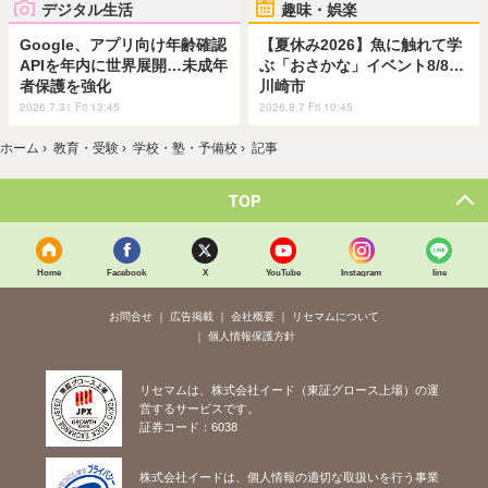
デジタル生活
趣味・娯楽
Google、アプリ向け年齢確認
【夏休み2026】魚に触れて学
APIを年内に世界展開…未成年
ぶ「おさかな」イベント8/8…
者保護を強化
川崎市
2026.7.31 Fri 13:45
2026.8.7 Fri 10:45
ホーム
›
教育・受験
›
学校・塾・予備校
›
記事
TOP
Home
Facebook
X
YouTube
Instagram
line
お問合せ
広告掲載
会社概要
リセマムについて
個人情報保護方針
リセマムは、株式会社イード（東証グロース上場）の運
営するサービスです。
証券コード：6038
株式会社イードは、個人情報の適切な取扱いを行う事業