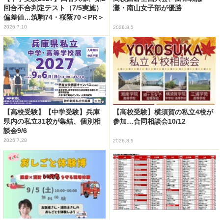
回合不合判定テスト（7/5実施）
灘・南山女子部が優勝
偏差値…筑駒74・桜蔭70＜PR＞
2026.7.10
2026.8.5
【高校受験】【中学受験】兵庫
【高校受験】横須賀の私立4校が
県内の私立31校が集結、個別相
参加…合同相談会10/12
談会9/6
2026.7.28
2026.8.5