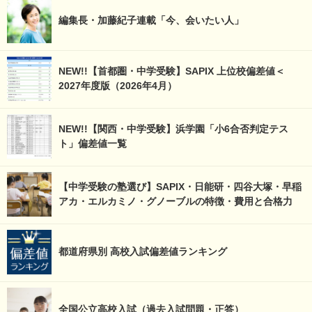
編集長・加藤紀子連載「今、会いたい人」
NEW!!【首都圏・中学受験】SAPIX 上位校偏差値＜
2027年度版（2026年4月）
NEW!!【関西・中学受験】浜学園「小6合否判定テス
ト」偏差値一覧
【中学受験の塾選び】SAPIX・日能研・四谷大塚・早稲
アカ・エルカミノ・グノーブルの特徴・費用と合格力
都道府県別 高校入試偏差値ランキング
全国公立高校入試（過去入試問題・正答）