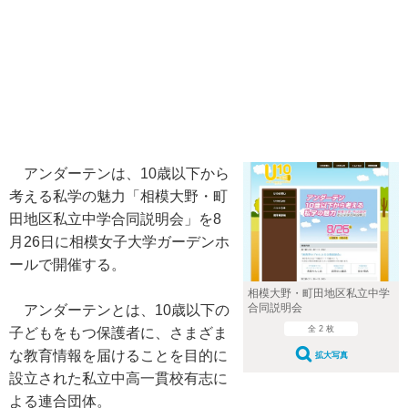
アンダーテンは、10歳以下から
考える私学の魅力「相模大野・町
田地区私立中学合同説明会」を8
月26日に相模女子大学ガーデンホ
ールで開催する。
相模大野・町田地区私立中学
合同説明会
アンダーテンとは、10歳以下の
全 2 枚
子どもをもつ保護者に、さまざま
な教育情報を届けることを目的に
拡大写真
設立された私立中高一貫校有志に
よる連合団体。