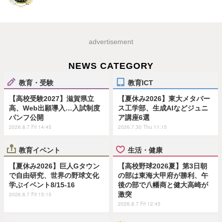
advertisement
NEWS CATEGORY
教育・受験
教育ICT
【高校受験2027】滋賀県立
【夏休み2026】東大メタバー
高、Web出願導入…入試制度
ス工学部、生成AIなどジュニ
パンフ公開
ア講座6選
2026.8.7 Fri 14:45
2026.7.30 Thu 11:15
教育イベント
生活・健康
【夏休み2026】巨人Gタウン
【高校野球2026夏】第3日朝
で自由研究、世界の野球文化
の部は東海大甲府が勝利、午
学ぶイベント8/15-16
後の部で八幡商と健大高崎が
激突
2026.8.7 Fri 15:15
2026.8.7 Fri 12:45