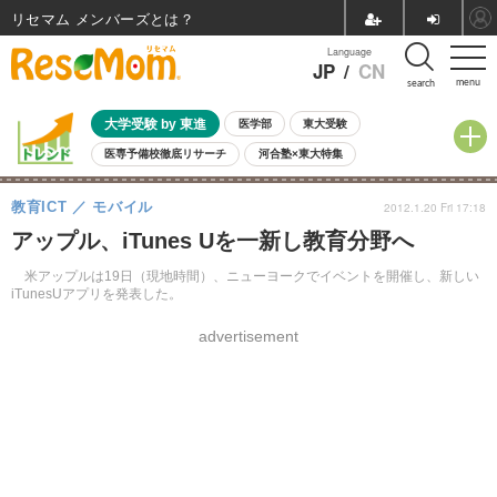
リセマム メンバーズ
Language
JP
/
CN
menu
search
大学受験 by 東進
医学部
東大受験
医専予備校徹底リサーチ
河合塾×東大特集
親子で考える大学選び
高校受験
中学受験
小学校受験
教育ICT
モバイル
2012.1.20 Fri 17:18
共通テスト
夏休み
8月開催学校説明会・相談会
アップル、iTunes Uを一新し教育分野へ
8月開催イベント・WS
全国公立高校 過去問
人気記事
自由研究教材（小学生向け）
自由研究教材（中学生向け）
ランキング
米アップルは19日（現地時間）、ニューヨークでイベントを開催し、新しい
iTunesUアプリを発表した。
advertisement