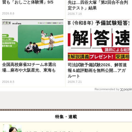
習も「おしごと体験博」9/5
先は…四谷大塚「第2回合不合判
定テスト」結果
2026.8.6
2026.7.16
全国高校麻雀32チーム本選出
司法試験予備試験2026、解答速
場…麻布や大阪星光、東海も
報＆総評動画を無料公開…アガ
ルート
2026.8.5
2026.7.21
Recommended by
特集・連載