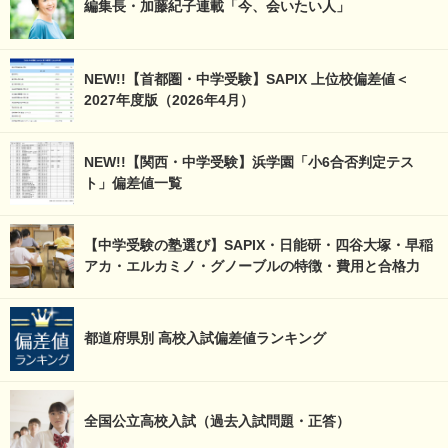
編集長・加藤紀子連載「今、会いたい人」
NEW!!【首都圏・中学受験】SAPIX 上位校偏差値＜
2027年度版（2026年4月）
NEW!!【関西・中学受験】浜学園「小6合否判定テス
ト」偏差値一覧
【中学受験の塾選び】SAPIX・日能研・四谷大塚・早稲
アカ・エルカミノ・グノーブルの特徴・費用と合格力
都道府県別 高校入試偏差値ランキング
全国公立高校入試（過去入試問題・正答）