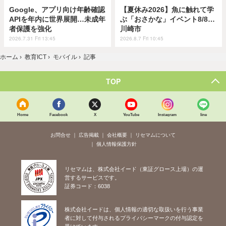
Google、アプリ向け年齢確認
【夏休み2026】魚に触れて学
APIを年内に世界展開…未成年
ぶ「おさかな」イベント8/8…
者保護を強化
川崎市
2026.7.31 Fri 13:45
2026.8.7 Fri 10:45
ホーム
›
教育ICT
›
モバイル
›
記事
TOP
Home
Facebook
X
YouTube
Instagram
line
お問合せ
広告掲載
会社概要
リセマムについて
個人情報保護方針
リセマムは、株式会社イード（東証グロース上場）の運
営するサービスです。
証券コード：6038
株式会社イードは、個人情報の適切な取扱いを行う事業
者に対して付与されるプライバシーマークの付与認定を