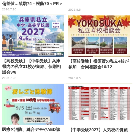
偏差値…筑駒74・桜蔭70＜PR＞
2026.7.10
2026.8.5
【高校受験】【中学受験】兵庫
【高校受験】横須賀の私立4校が
県内の私立31校が集結、個別相
参加…合同相談会10/12
談会9/6
2026.7.28
2026.8.5
医療✕消防、縫合デモやAED講
【中学受験2027】人気校の併願