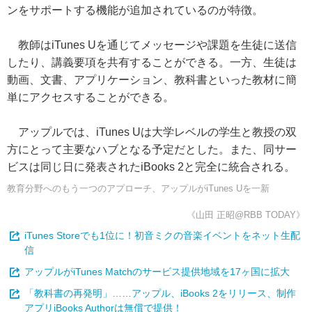
ンをサポートする機能が追加されているのが特徴。
教師はiTunes Uを通じてメッセージや課題を生徒に送信
したり、講義要項を共有することができる。一方、生徒は
動画、文書、アプリケーション、教科書といった教材に簡
単にアクセスすることができる。
アップルでは、iTunes Uは大学レベルの学生と教授の双
方にとって主要なハブとなる予定だとした。また、同サー
ビスは同じ日に発表されたiBooks 2と完全に統合される。
教育分野へのもう一つのアプローチ、アップルがiTunes Uを一新
《山田 正昭@RBB TODAY》
iTunes Storeでも1位に！初音ミクの音楽イベントをネット生配
信
アップルがiTunes Matchのサービス提供地域を17ヶ国に拡大
「教科書の再発明」……アップル、iBooks 2をリリース、制作
アプリiBooks Authorは無償で提供！