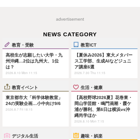
advertisement
NEWS CATEGORY
教育・受験
教育ICT
高校生が志願したい大学・九
【夏休み2026】東大メタバー
州沖縄…2位は九州大、1位
ス工学部、生成AIなどジュニ
は？
ア講座6選
2026.8.10 Mon 11:15
2026.7.30 Thu 11:15
教育イベント
生活・健康
東京都市大「科学体験教室」
【高校野球2026夏】花巻東・
24の実験企画…小中向け9/6
岡山学芸館・鳴門渦潮・霞ケ
浦が勝利、第6日は横浜vs沖
2026.8.7 Fri 18:15
縄尚学ほか
2026.8.10 Mon 7:15
デジタル生活
趣味・娯楽