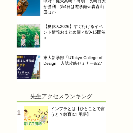
甲府・健大高崎・有明・長崎日大
が勝利…第4日は遊学館vs青森山
田ほか
【夏休み2026】すぐ行けるイベ
ント情報おまとめ便＜8/9-15開催
＞
東大新学部「UTokyo College of
Design」入試攻略セミナー9/27
先生アクセスランキング
インフラとは【ひとことで言
うと？教育ICT用語】