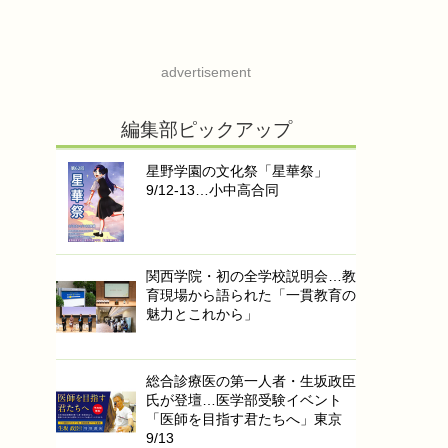
advertisement
編集部ピックアップ
星野学園の文化祭「星華祭」
9/12-13…小中高合同
関西学院・初の全学校説明会…教
育現場から語られた「一貫教育の
魅力とこれから」
総合診療医の第一人者・生坂政臣
氏が登壇…医学部受験イベント
「医師を目指す君たちへ」東京
9/13