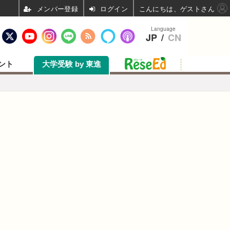
ログイン
こんにちは、ゲストさん
Language
JP
/
CN
ント
大学受験 by 東進