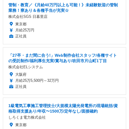
管制・教育／《月給40万円以上も可能！》未経験歓迎の管制
業務！寮あり＆各種手当が充実☆
株式会社SGS 日暮里店
東京都
月給25万円
正社員
「27卒・まだ間に合う!」Web制作会社スタッフ/各種サイト
の受託制作/福利厚生充実/賞与あり/吹田市片山町1丁目
株式会社ELシステム
大阪府
月給25万5,500円～32万円
正社員
1級電気工事施工管理技士/大規模太陽光発電所の現場統括/資
格取得支援あり/年収〜1500万/定年なし/面接確約
しろくま電力株式会社
東京都