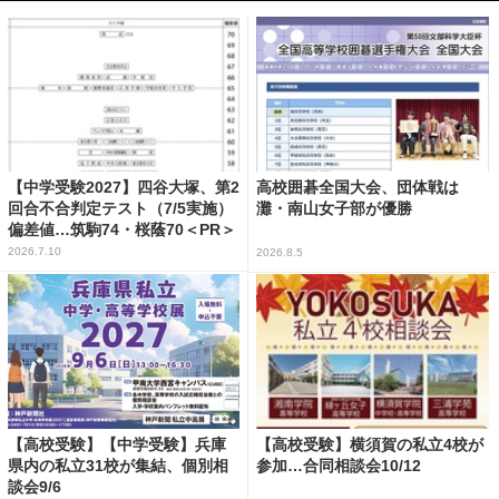
【中学受験2027】四谷大塚、第2
高校囲碁全国大会、団体戦は
回合不合判定テスト（7/5実施）
灘・南山女子部が優勝
偏差値…筑駒74・桜蔭70＜PR＞
2026.7.10
2026.8.5
【高校受験】【中学受験】兵庫
【高校受験】横須賀の私立4校が
県内の私立31校が集結、個別相
参加…合同相談会10/12
談会9/6