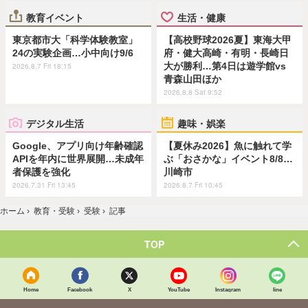
教育イベント
生活・健康
東京都市大「科学体験教室」
【高校野球2026夏】東海大甲
24の実験企画…小中向け9/6
府・健大高崎・有明・長崎日
大が勝利…第4日は遊学館vs
2026.8.7 Fri 18:15
青森山田ほか
2026.8.8 Sat 9:52
デジタル生活
趣味・娯楽
Google、アプリ向け年齢確認
【夏休み2026】魚に触れて学
APIを年内に世界展開…未成年
ぶ「おさかな」イベント8/8…
者保護を強化
川崎市
2026.7.31 Fri 13:45
2026.8.7 Fri 10:45
ホーム
›
教育・受験
›
受験
›
記事
TOP
Home
Facebook
X
YouTube
Instagram
line