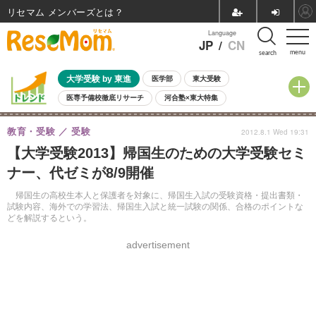
リセマム メンバーズ
Language
JP
/
CN
menu
search
大学受験 by 東進
医学部
東大受験
医専予備校徹底リサーチ
河合塾×東大特集
親子で考える大学選び
高校受験
中学受験
小学校受験
教育・受験
受験
2012.8.1 Wed 19:31
共通テスト
夏休み
8月開催学校説明会・相談会
【大学受験2013】帰国生のための大学受験セミ
8月開催イベント・WS
全国公立高校 過去問
人気記事
ナー、代ゼミが8/9開催
自由研究教材（小学生向け）
自由研究教材（中学生向け）
ランキング
帰国生の高校生本人と保護者を対象に、帰国生入試の受験資格・提出書類・
試験内容、海外での学習法、帰国生入試と統一試験の関係、合格のポイントな
どを解説するという。
advertisement