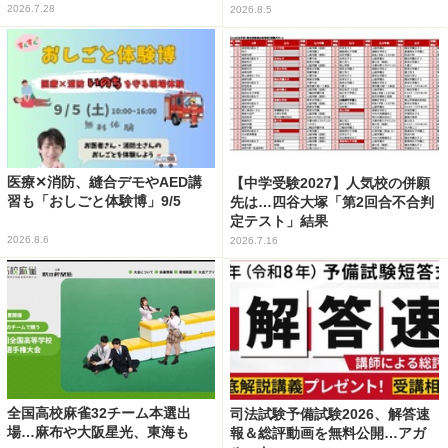
2026.7.28
2026.8.5
医療✕消防、縫合デモやAED講
【中学受験2027】人気校の併願
習も「おしごと体験博」9/5
先は…四谷大塚「第2回合不合判
定テスト」結果
2026.8.6
2026.7.16
全国高校麻雀32チーム本選出
司法試験予備試験2026、解答速
場…麻布や大阪星光、東海も
報＆総評動画を無料公開…アガ