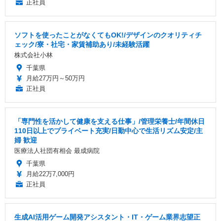
正社員
ソフトを使ったことがなくてもOK!/デザインのクオリティチ
ェック/寮・社宅・家賃補助あり/未経験活躍
株式会社小林
千葉県
月給27万円～50万円
正社員
「専門性を活かして健康を支える仕事」/管理栄養士/年間休日
110日以上でプライベート充実/日勤中心で生活リズム安定/主
婦 歓迎
医療法人社団有相会 最成病院
千葉県
月給22万7,000円
正社員
生成AI活用ゲーム開発アシスタント・IT・ゲーム業界志望正