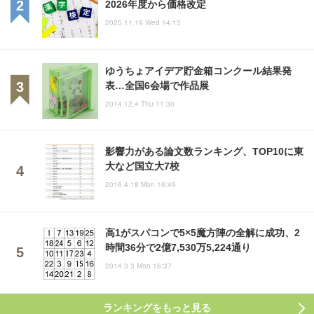
2026年度から価格改定
2025.11.19 Wed 14:15
ゆうちょアイデア貯金箱コンクール結果発
表…全国6会場で作品展
2014.12.4 Thu 11:30
影響力がある論文数ランキング、TOP10に東
大など国立大7校
2016.4.18 Mon 16:49
高1がスパコンで5×5魔方陣の全解に成功、2
時間36分で2億7,530万5,224通り
2014.3.3 Mon 16:37
ランキングをもっと見る