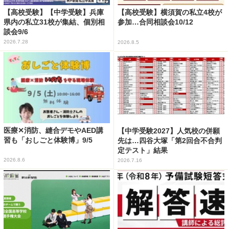
【高校受験】【中学受験】兵庫
【高校受験】横須賀の私立4校が
県内の私立31校が集結、個別相
参加…合同相談会10/12
談会9/6
2026.7.28
2026.8.5
医療✕消防、縫合デモやAED講
【中学受験2027】人気校の併願
習も「おしごと体験博」9/5
先は…四谷大塚「第2回合不合判
定テスト」結果
2026.8.6
2026.7.16