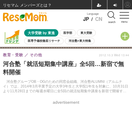
リセマム メンバーズ
Language
JP
/
CN
menu
search
大学受験 by 東進
医学部
東大受験
医専予備校徹底リサーチ
河合塾×東大特集
親子で考える大学選び
高校受験
中学受験
小学校受験
教育・受験
その他
2012.10.3 Wed 13:44
共通テスト
夏休み
8月開催学校説明会・相談会
河合塾「就活短期集中講座」全5回…新宿で無
8月開催イベント・WS
全国公立高校 過去問
人気記事
料開催
自由研究教材（小学生向け）
自由研究教材（中学生向け）
ランキング
河合塾グループOB・OGのための同窓会組織、河合塾ALUMNI（アルムナ
イ）では、2014年3月卒業予定の大学3年生と大学院1年生を対象に、10月31日
より11月28日までの毎週水曜日に全5回の就活短期集中講座を新宿で開催す
る。受講料は無料。
advertisement