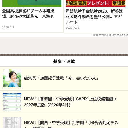
全国高校麻雀32チーム本選出
司法試験予備試験2026、解答速
場…麻布や大阪星光、東海も
報＆総評動画を無料公開…アガ
ルート
2026.8.5
2026.7.21
Recommended by
特集・連載
編集長・加藤紀子連載「今、会いたい人」
NEW!!【首都圏・中学受験】SAPIX 上位校偏差値＜
2027年度版（2026年4月）
NEW!!【関西・中学受験】浜学園「小6合否判定テス