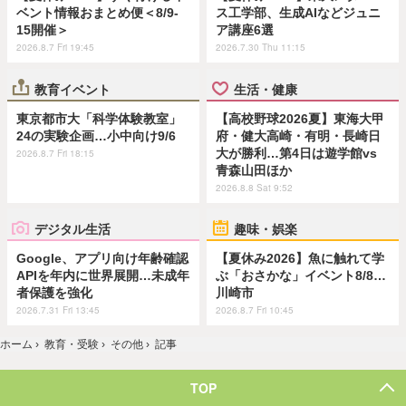
ベント情報おまとめ便＜8/9-
ス工学部、生成AIなどジュニ
15開催＞
ア講座6選
2026.8.7 Fri 19:45
2026.7.30 Thu 11:15
教育イベント
生活・健康
東京都市大「科学体験教室」
【高校野球2026夏】東海大甲
24の実験企画…小中向け9/6
府・健大高崎・有明・長崎日
大が勝利…第4日は遊学館vs
2026.8.7 Fri 18:15
青森山田ほか
2026.8.8 Sat 9:52
デジタル生活
趣味・娯楽
Google、アプリ向け年齢確認
【夏休み2026】魚に触れて学
APIを年内に世界展開…未成年
ぶ「おさかな」イベント8/8…
者保護を強化
川崎市
2026.7.31 Fri 13:45
2026.8.7 Fri 10:45
ホーム
›
教育・受験
›
その他
›
記事
TOP