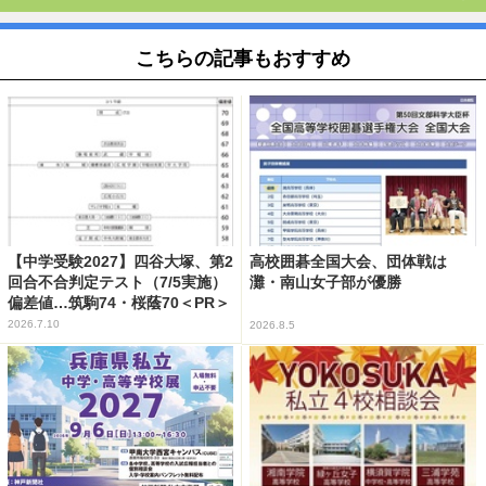
こちらの記事もおすすめ
【中学受験2027】四谷大塚、第2
高校囲碁全国大会、団体戦は
回合不合判定テスト（7/5実施）
灘・南山女子部が優勝
偏差値…筑駒74・桜蔭70＜PR＞
2026.7.10
2026.8.5