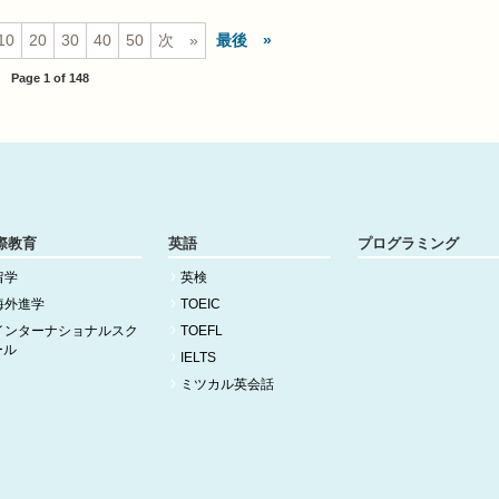
10
20
30
40
50
次
最後
Page 1 of 148
際教育
英語
プログラミング
留学
英検
海外進学
TOEIC
インターナショナルスク
TOEFL
ール
IELTS
ミツカル英会話