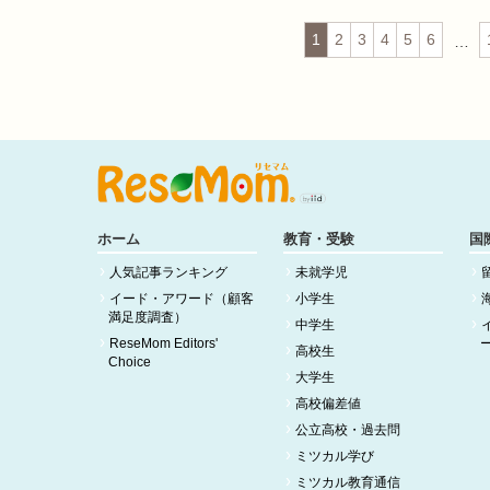
1
2
3
4
5
6
…
ホーム
教育・受験
国
人気記事ランキング
未就学児
イード・アワード（顧客
小学生
満足度調査）
中学生
ReseMom Editors'
高校生
Choice
大学生
高校偏差値
公立高校・過去問
ミツカル学び
ミツカル教育通信