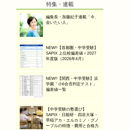
特集・連載
編集長・加藤紀子連載「今、
会いたい人」
NEW!!【首都圏・中学受験】
SAPIX 上位校偏差値＜2027
年度版（2026年4月）
NEW!!【関西・中学受験】浜
学園「小6合否判定テスト」
偏差値一覧
【中学受験の塾選び】
SAPIX・日能研・四谷大塚・
早稲アカ・エルカミノ・グノ
ーブルの特徴・費用と合格力