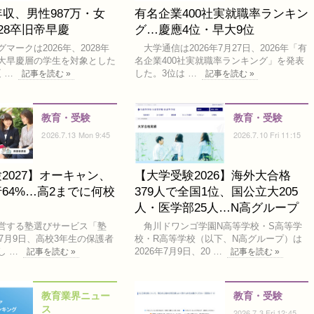
年収、男性987万・女
有名企業400社実就職率ランキン
…28卒旧帝早慶
グ…慶應4位・早大9位
ークは2026年、2028年
大学通信は2026年7月27日、2026年「有
大早慶層の学生を対象とした
名企業400社実就職率ランキング」を発表
夏 …
した。3位は …
記事を読む »
記事を読む »
教育・受験
教育・受験
2026.7.13 Mon 9:45
2026.7.10 Fri 11:15
2027】オーキャン、
【大学受験2026】海外大合格
64%…高2までに何校
379人で全国1位、国公立大205
？
人・医学部25人…N高グループ
が運営する塾選びサービス「塾
角川ドワンゴ学園N高等学校・S高等学
年7月9日、高校3年生の保護者
校・R高等学校（以下、N高グループ）は
し …
2026年7月9日、20 …
記事を読む »
記事を読む »
教育業界ニュー
教育・受験
ス
2026.7.3 Fri 12:45