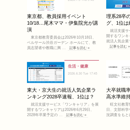
東京都、教員採用イベント
理系28卒
10/18…尾木ママ・伊集院光が講
グ、1位
演
就活支援サ
開するワンキ
東京都教育委員会は2026年10月18日、
就活人気企業
ベルサール渋谷ガーデン ホールにて、教
記事を読む 
員志望者や教職に興 …
記事を読む »
生活・健康
2026.6.30 Tue 17:45
東大・京大生の就活人気企業ラ
大卒就職率
ンキング2028卒速報、1位は？
高水準維
就活支援サービス「ワンキャリア」を展
旺文社教育情報
開するワンキャリアは2026年6月29日、
日、文部科学
2028年卒業予定の …
況調査をもと
記事を読む »