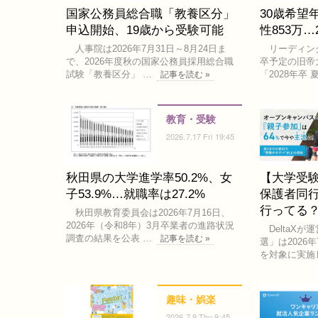
国家公務員総合職「教養区分」
30歳希望
申込開始、19歳から受験可能
性853万
人事院は2026年7月31日～8月24日ま
リーディングマ
で、2026年度秋の国家公務員採用総合職
卒予定の旧帝
試験「教養区分」 …
「2028年卒 
記事を読む »
教育・受験
2026.7.17 Fri 19:45
秋田県の大学進学率50.2%、女
【大学受験
子53.9%…就職率は27.2%
保護者同行
行ってる
秋田県教育委員会は2026年7月16日、
2026年（令和8年）3月卒業者の進路状況
DeltaX
調査の結果を公表 …
記事を読む »
選」は2026
を対象に実施
趣味・娯楽
2026.7.9 Thu 9:45