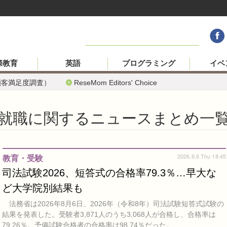
際教育
英語
プログラミング
イベ
顧客満足度調査）
ReseMom Editors' Choice
就職に関するニュースまとめ一
2026.8.6 Thu 18:45
教育・受験
司法試験2026、短答式の合格率79.3％…早大な
ど大学院別結果も
法務省は2026年8月6日、2026年（令和8年）司法試験短答式試験の
結果を発表した。受験者3,871人のうち3,068人が合格し、合格率は
79.26％。予備試験合格者の合格率は98.74％だった。