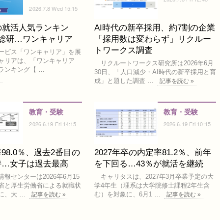
2026.7.8 Wed 15:15
の就活人気ランキン
AI時代の新卒採用、約7割の企業
は総研…ワンキャリア
「採用数は変わらず」リクルー
トワークス調査
ービス「ワンキャリア」を展
ャリアは、「ワンキャリア
リクルートワークス研究所は2026年6月
ランキング【 …
30日、「人口減少・AI時代の新卒採用と育
»
成」と題した調査 …
記事を読む »
教育・受験
教育・受験
2026.6.19 Fri 14:15
2026.6.19 Fri 10:15
98.0％、過去2番目の
2027年卒の内定率81.2％、前年
持…女子は過去最高
を下回る…43％が就活を継続
センターは2026年6月15
キャリタスは、2027年3月卒業予定の大
省と厚生労働省による就職状
学4年生（理系は大学院修士課程2年生含
に、大 …
む）を対象に、6月1 …
記事を読む »
記事を読む »