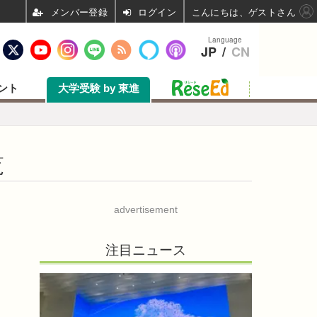
ログイン
こんにちは、ゲストさん
Language
JP
/
CN
ント
大学受験 by 東進
覧
advertisement
注目ニュース