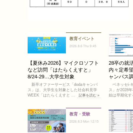
教育イベント
2026.8.6 Thu 9:45
【夏休み2026】マイクロソフト
28卒の就
など訪問「はたらくえすと」
内々定希望
8/24-29…大学生対象
ャンパス
新卒オファーサービス「dodaキャンパ
ベネッセi-キ
ス」は、大学生を対象とした社会科見学
ス」が202
WEEK「はたらくえすと …
始は早期化す
記事を読む »
教育・受験
2026.8.3 Mon 12:15