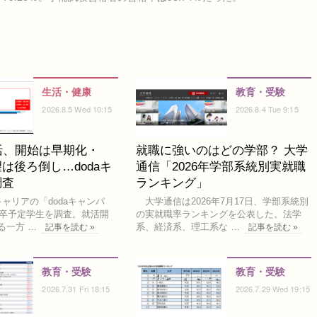
生活・健康
教育・受験
2026.8.5 Wed 10:15
2026.8.4 Tue 9:15
活、開始は早期化・
就職に強いのはどの学部？ 大学
は後ろ倒し…dodaキ
通信「2026年学部系統別実就職
調査
ランキング」
ャリアの「dodaキャンパ
大学通信は2026年7月17日、学部系統別
8年卒予定学生を調査。就活開
の実就職率ランキングを公表した。法学
る一方 …
系、経済系、理工系な …
記事を読む »
記事を読む »
教育・受験
教育・受験
2026.7.31 Fri 18:15
2026.7.29 Wed 19:15