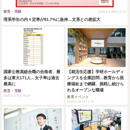
教育・受験
2025.6.4 Wed 12:15
理系学生の内々定率が91.7%に急伸…文系との差拡大
国家公務員総合職の合格者、最
【就活生応援】学研ホールディ
多は東大171人…女子率は過去
ングスを企業訪問…教育から医
最高に
療福祉まで網羅、挑戦し続けら
れるオープンな職場
教育・受験
2025.6.3 Tue 18:28
教育イベント
2025.5.30 Fri 11:15