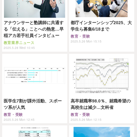
アナウンサーと塾講師に共通す
都庁インターンシップ2025、大
る「伝える」ことへの熱意…早
学生ら募集6/18まで
稲アカ若手社員インタビュー
教育・受験
2025.5.26 Mon 15:15
教育業界ニュース
2025.5.28 Wed 10:45
医学生7割が課外活動、スポー
高卒就職率98.0％、就職希望の
ツ系が人気
高校生は減少…文科省
教育・受験
教育・受験
2025.5.26 Mon 12:45
2025.5.26 Mon 12:15