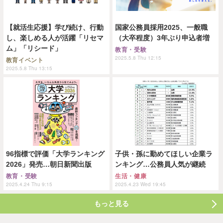
【就活生応援】学び続け、行動
国家公務員採用2025、一般職
し、楽しめる人が活躍「リセマ
（大卒程度）3年ぶり申込者増
ム」「リシード」
教育・受験
2025.5.8 Thu 12:15
教育イベント
2025.5.8 Thu 13:15
96指標で評価「大学ランキング
子供・孫に勤めてほしい企業ラ
2026」発売…朝日新聞出版
ンキング…公務員人気が継続
教育・受験
生活・健康
2025.4.24 Thu 9:15
2025.4.23 Wed 19:45
もっと見る