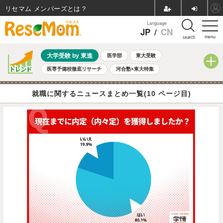
リセマム メンバーズ
Language
JP
/
CN
menu
search
大学受験 by 東進
医学部
東大受験
医専予備校徹底リサーチ
河合塾×東大特集
親子で考える大学選び
高校受験
中学受験
小学校受験
就職に関するニュースまとめ一覧(10 ページ目)
共通テスト
夏休み
8月開催学校説明会・相談会
8月開催イベント・WS
全国公立高校 過去問
人気記事
自由研究教材（小学生向け）
自由研究教材（中学生向け）
ランキング