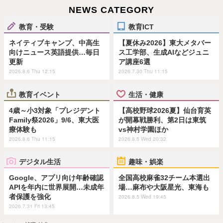
NEWS CATEGORY
教育・受験
教育ICT
ネイティブキャンプ、中高生
【夏休み2026】東大メタバー
向けニュース英語提供…毎日
ス工学部、生成AIなどジュニ
更新
ア講座6選
2026.8.6 Thu 12:15
2026.7.30 Thu 11:15
教育イベント
生活・健康
4歳～小3対象「プレジデント
【高校野球2026夏】仙台育英
Family祭2026」9/6、東大医
が開幕戦勝利、第2日は東筑
療体験も
vs神村学園ほか
2026.8.6 Thu 11:15
2026.8.5 Wed 20:32
デジタル生活
趣味・娯楽
Google、アプリ向け年齢確認
全国高校麻雀32チーム本選出
APIを年内に世界展開…未成年
場…麻布や大阪星光、東海も
者保護を強化
2026.8.5 Wed 19:45
2026.7.31 Fri 13:45