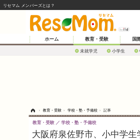
リセマム メンバーズ
ホーム
教育・受験
国
未就学児
小学生
ホーム
›
教育・受験
›
学校・塾・予備校
›
記事
教育・受験
学校・塾・予備校
大阪府泉佐野市、小中学生