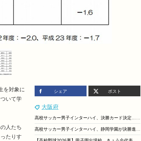
生を対象に
シェア
ポスト
について学
大阪府
高校サッカー男子インターハイ、決勝カード決定…静岡学園と近大附属が初Vへ
の人たち
高校サッカー男子インターハイ、静岡学園が決勝進出…残る1枠は午後決定
まったりす
【高校野球2026夏】甲子園出場校、きょう全代表出そろう