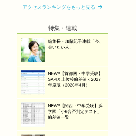
アクセスランキングをもっと見る
特集・連載
編集長・加藤紀子連載「今、
会いたい人」
NEW!!【首都圏・中学受験】
SAPIX 上位校偏差値＜2027
年度版（2026年4月）
NEW!!【関西・中学受験】浜
学園「小6合否判定テスト」
偏差値一覧