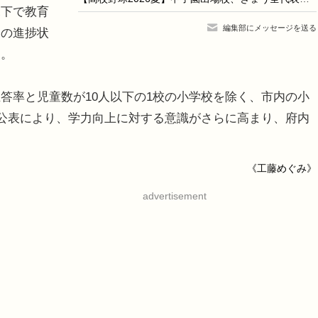
況下で教育
編集部にメッセージを送る
その進捗状
う。
率と児童数が10人以下の1校の小学校を除く、市内の小
。公表により、学力向上に対する意識がさらに高まり、府内
《工藤めぐみ》
advertisement