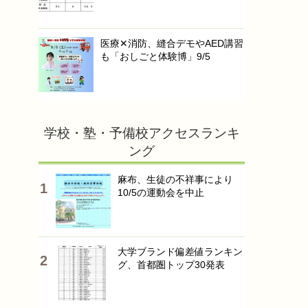
医療✕消防、縫合デモやAED講習
も「おしごと体験博」9/5
学校・塾・予備校アクセスランキ
ング
麻布、生徒の不祥事により
10/5の運動会を中止
大学ブランド偏差値ランキン
グ、首都圏トップ30発表