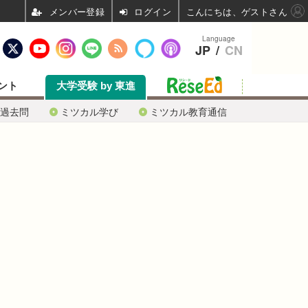
ログイン
こんにちは、ゲストさん
Language
JP
/
CN
ント
大学受験 by 東進
過去問
ミツカル学び
ミツカル教育通信