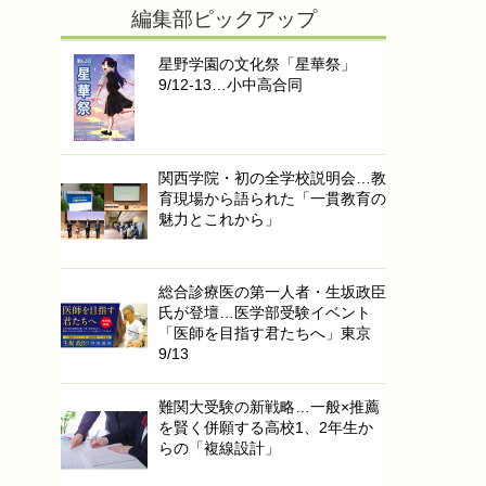
編集部ピックアップ
星野学園の文化祭「星華祭」
9/12-13…小中高合同
関西学院・初の全学校説明会…教
育現場から語られた「一貫教育の
魅力とこれから」
総合診療医の第一人者・生坂政臣
氏が登壇…医学部受験イベント
「医師を目指す君たちへ」東京
9/13
難関大受験の新戦略…一般×推薦
を賢く併願する高校1、2年生か
らの「複線設計」