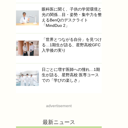
眼科医に聞く、子供の学習環境と
光の関係…目・姿勢・集中力を整
えるBenQのデスクライト
「MindDuo 2」
「世界とつながる自分」を見つけ
る…1期生が語る、星野高校GFC
入学後の実り
日ごとに増す医師への憧れ…1期
生が語る、星野高校 医専コース
での「学びの楽しさ」
advertisement
最新ニュース