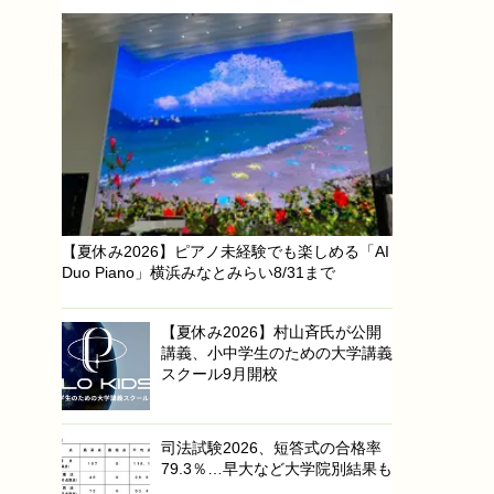
【夏休み2026】ピアノ未経験でも楽しめる「AI
Duo Piano」横浜みなとみらい8/31まで
【夏休み2026】村山斉氏が公開
講義、小中学生のための大学講義
スクール9月開校
司法試験2026、短答式の合格率
79.3％…早大など大学院別結果も