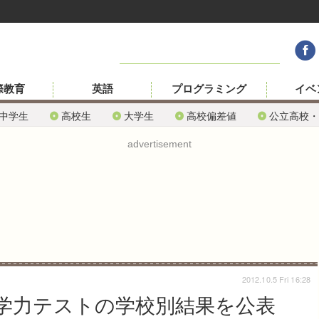
際教育
英語
プログラミング
イベ
中学生
高校生
大学生
高校偏差値
公立高校・
advertisement
2012.10.5 Fri 16:28
学力テストの学校別結果を公表