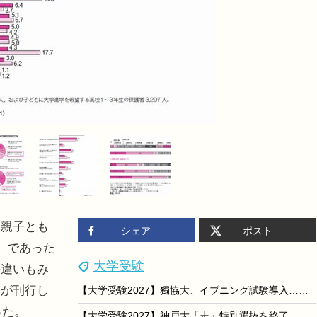
親子とも
シェア
ポスト
」であった
大学受験
の違いもみ
ーが刊行し
【大学受験2027】獨協大、イブニング試験導入…全国13会場で夕方から試験開始
った。
【大学受験2027】神戸大「志」特別選抜を終了