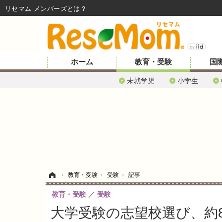
リセマム メンバーズ
ホーム
教育・受験
国
未就学児
小学生
ホーム
›
教育・受験
›
受験
›
記事
教育・受験
受験
大学受験の志望校選び、約