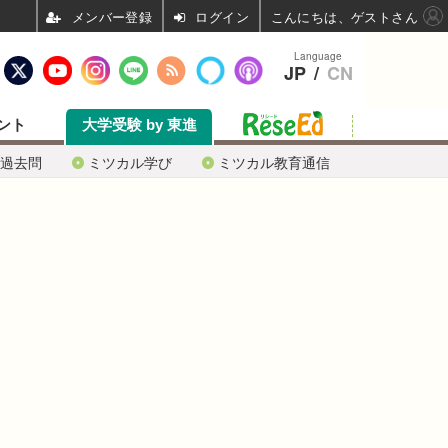
ログイン
こんにちは、ゲストさん
Language
JP
/
CN
ント
大学受験 by 東進
過去問
ミツカル学び
ミツカル教育通信