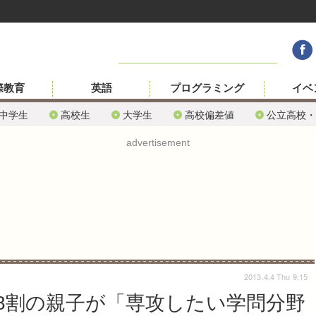
際教育
英語
プログラミング
イベ
中学生
高校生
大学生
高校偏差値
公立高校・
advertisement
2013.4.4 Thu 9:15
8割の親子が「専攻したい学問分野