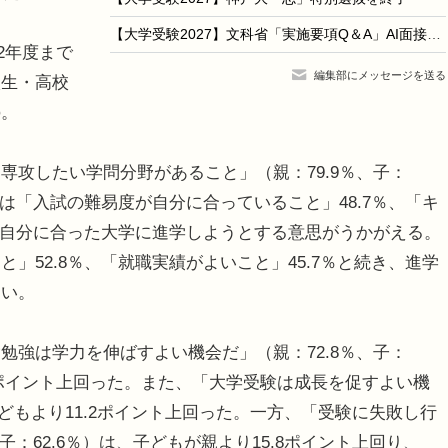
【大学受験2027】文科省「実施要項Q＆A」AI面接不可など面接ルール明確化
2年度まで
編集部にメッセージを送る
校生・高校
の。
攻したい学問分野があること」（親：79.9％、子：
もは「入試の難易度が自分に合っていること」48.7％、「キ
き、自分に合った大学に進学しようとする意思がうかがえる。
」52.8％、「就職実績がよいこと」45.7％と続き、進学
高い。
強は学力を伸ばすよい機会だ」（親：72.8％、子：
.1ポイント上回った。また、「大学受験は成長を促すよい機
が子どもより11.2ポイント上回った。一方、「受験に失敗し行
子：62.6％）は、子どもが親より15.8ポイント上回り、