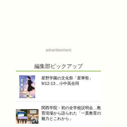
advertisement
編集部ピックアップ
星野学園の文化祭「星華祭」
9/12-13…小中高合同
関西学院・初の全学校説明会…教
育現場から語られた「一貫教育の
魅力とこれから」