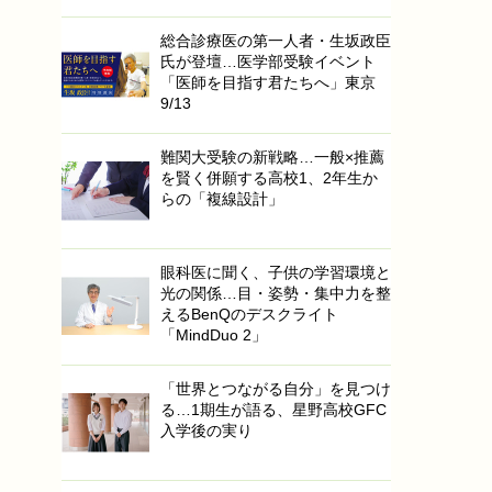
総合診療医の第一人者・生坂政臣
氏が登壇…医学部受験イベント
「医師を目指す君たちへ」東京
9/13
難関大受験の新戦略…一般×推薦
を賢く併願する高校1、2年生か
らの「複線設計」
眼科医に聞く、子供の学習環境と
光の関係…目・姿勢・集中力を整
えるBenQのデスクライト
「MindDuo 2」
「世界とつながる自分」を見つけ
る…1期生が語る、星野高校GFC
入学後の実り