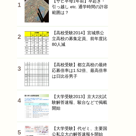
【サピ卒母1年前】早起き・
引っ越し etc. 通学時間の許容
範囲は？
【高校受験2014】宮城県公
立高校の募集定員、前年度比
80人減
【高校受験】都立高校の最終
応募倍率は1.52倍、最高倍率
は日比谷男子
【大学受験2013】京大2次試
験解答速報、駿台などで掲載
開始
【大学受験】代ゼミ、主要国
公私立大の解答速報を開始