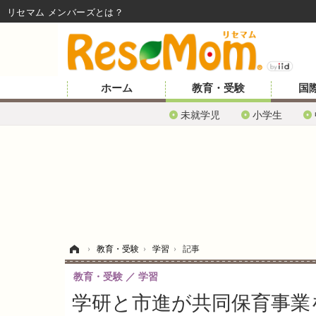
リセマム メンバーズ
ホーム
教育・受験
国
未就学児
小学生
ホーム
›
教育・受験
›
学習
›
記事
教育・受験
学習
学研と市進が共同保育事業