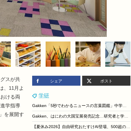
グスが共
シェア
ポスト
は、11月よ
学研
における両
・進学指導
Gakken「5秒でわかるニュースの言葉図鑑」中学受験の時事問題にも
）」を展開す
Gakken、はにわの大国宝展発売記念…研究者と学ぶイベント
【夏休み2026】自由研究おたすけAI登場、500超のテーマから提案