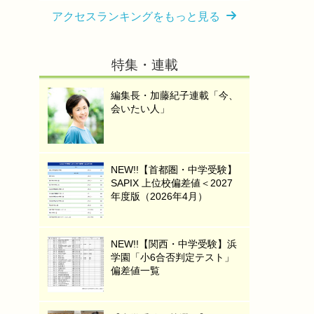
アクセスランキングをもっと見る
特集・連載
編集長・加藤紀子連載「今、
会いたい人」
NEW!!【首都圏・中学受験】
SAPIX 上位校偏差値＜2027
年度版（2026年4月）
NEW!!【関西・中学受験】浜
学園「小6合否判定テスト」
偏差値一覧