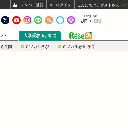
ログイン
こんにちは、ゲストさん
Language
JP
/
CN
ント
大学受験 by 東進
過去問
ミツカル学び
ミツカル教育通信