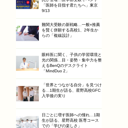
「医師を目指す君たちへ」東京
9/13
難関大受験の新戦略…一般×推薦
を賢く併願する高校1、2年生か
らの「複線設計」
眼科医に聞く、子供の学習環境と
光の関係…目・姿勢・集中力を整
えるBenQのデスクライト
「MindDuo 2」
「世界とつながる自分」を見つけ
る…1期生が語る、星野高校GFC
入学後の実り
日ごとに増す医師への憧れ…1期
生が語る、星野高校 医専コース
での「学びの楽しさ」