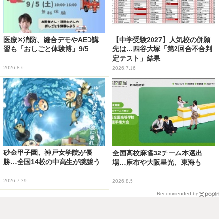
医療✕消防、縫合デモやAED講
【中学受験2027】人気校の併願
習も「おしごと体験博」9/5
先は…四谷大塚「第2回合不合判
定テスト」結果
2026.8.6
2026.7.16
砂金甲子園、神戸女学院が優
全国高校麻雀32チーム本選出
勝…全国14校の中高生が腕競う
場…麻布や大阪星光、東海も
2026.7.29
2026.8.5
Recommended by