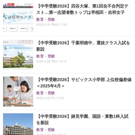
【中学受験2026】四谷大塚、第1回合不合判定テ
スト…第一志望者数トップは早稲田・吉祥女子
教育・受験
2025.4.30 Wed 11:52
【中学受験2026】千葉明徳中、選抜クラス入試を
新設
教育・受験
2025.4.28 Mon 15:15
【中学受験2026】サピックス小学部 上位校偏差値
＜2025年4月＞
教育・受験
2025.4.25 Fri 17:30
【中学受験2026】跡見学園、国語・算数1科入試
を新設
教育・受験
2025.4.22 Tue 15:15