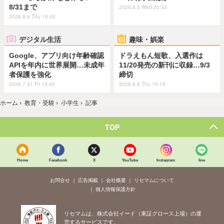
8/31まで
2026.8.5 Wed 20:32
2026.8.6 Thu 19:45
デジタル生活
趣味・娯楽
Google、アプリ向け年齢確認
ドラえもん短歌、入選作は
APIを年内に世界展開…未成年
11/20発売の新刊に収録…9/3
者保護を強化
締切
2026.7.31 Fri 13:45
2026.8.6 Thu 15:15
ホーム
›
教育・受験
›
小学生
›
記事
TOP
Home
Facebook
X
YouTube
Instagram
line
お問合せ
広告掲載
会社概要
リセマムについて
個人情報保護方針
リセマムは、株式会社イード（東証グロース上場）の運
営するサービスです。