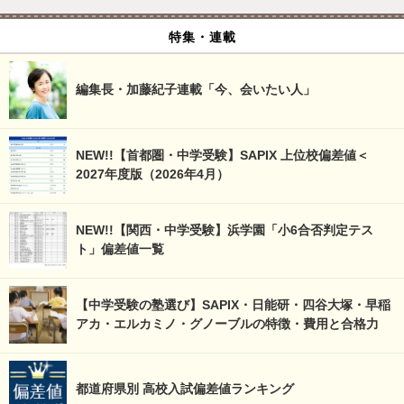
特集・連載
編集長・加藤紀子連載「今、会いたい人」
NEW!!【首都圏・中学受験】SAPIX 上位校偏差値＜
2027年度版（2026年4月）
NEW!!【関西・中学受験】浜学園「小6合否判定テス
ト」偏差値一覧
【中学受験の塾選び】SAPIX・日能研・四谷大塚・早稲
アカ・エルカミノ・グノーブルの特徴・費用と合格力
都道府県別 高校入試偏差値ランキング