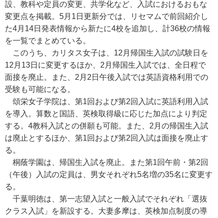
設、教科や定員の変更、共学化など、入試におけるおもな
変更点を掲載。5月1日更新分では、リセマムで前回紹介し
た4月14日発表情報から新たに4校を追加し、計36校の情報
を一覧でまとめている。
このうち、カリタス女子は、12月帰国生入試の試験日を
12月13日に変更するほか、2月帰国生入試では、全日程で
面接を廃止。また、2月2日午後入試では英語資格利用での
受験も可能になる。
頌栄女子学院は、第1回および第2回入試に英語利用入試
を導入。算数と国語、英検取得級に応じた加点により判定
する。4教科入試との併願も可能。また、2月の帰国生入試
は廃止とするほか、第1回および第2回入試は面接を廃止す
る。
桐蔭学園は、帰国生入試を廃止。また第1回午前・第2回
（午後）入試の定員は、男女それぞれ5名増の35名に変更す
る。
千葉明徳は、第一志望入試と一般入試でそれぞれ「選抜
クラス入試」を新設する。大妻多摩は、英検加点制度の導