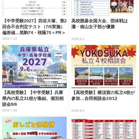
【中学受験2027】四谷大塚、第2
高校囲碁全国大会、団体戦は
回合不合判定テスト（7/5実施）
灘・南山女子部が優勝
偏差値…筑駒74・桜蔭70＜PR＞
2026.7.10
2026.8.5
【高校受験】【中学受験】兵庫
【高校受験】横須賀の私立4校が
県内の私立31校が集結、個別相
参加…合同相談会10/12
談会9/6
2026.7.28
2026.8.5