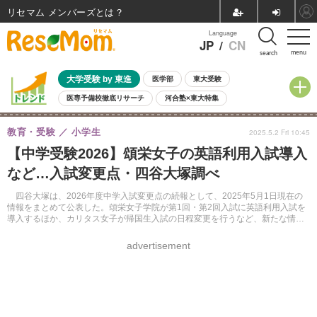
リセマム メンバーズ
Language
JP
/
CN
menu
search
大学受験 by 東進
医学部
東大受験
医専予備校徹底リサーチ
河合塾×東大特集
親子で考える大学選び
高校受験
中学受験
小学校受験
教育・受験
小学生
2025.5.2 Fri 10:45
共通テスト
夏休み
8月開催学校説明会・相談会
【中学受験2026】頌栄女子の英語利用入試導入
8月開催イベント・WS
全国公立高校 過去問
人気記事
など…入試変更点・四谷大塚調べ
自由研究教材（小学生向け）
自由研究教材（中学生向け）
ランキング
四谷大塚は、2026年度中学入試変更点の続報として、2025年5月1日現在の
情報をまとめて公表した。頌栄女子学院が第1回・第2回入試に英語利用入試を
導入するほか、カリタス女子が帰国生入試の日程変更を行うなど、新たな情報
が加えられた。
advertisement