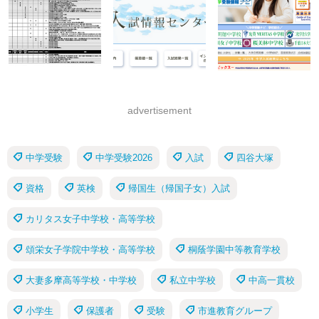
advertisement
中学受験
中学受験2026
入試
四谷大塚
資格
英検
帰国生（帰国子女）入試
カリタス女子中学校・高等学校
頌栄女子学院中学校・高等学校
桐蔭学園中等教育学校
大妻多摩高等学校・中学校
私立中学校
中高一貫校
小学生
保護者
受験
市進教育グループ