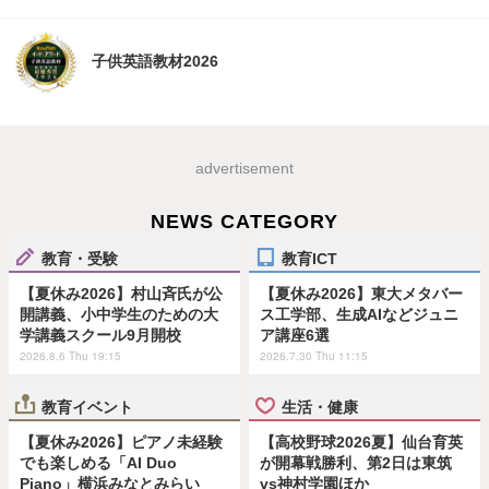
子供英語教材2026
advertisement
NEWS CATEGORY
教育・受験
教育ICT
【夏休み2026】村山斉氏が公
【夏休み2026】東大メタバー
開講義、小中学生のための大
ス工学部、生成AIなどジュニ
学講義スクール9月開校
ア講座6選
2026.8.6 Thu 19:15
2026.7.30 Thu 11:15
教育イベント
生活・健康
【夏休み2026】ピアノ未経験
【高校野球2026夏】仙台育英
でも楽しめる「AI Duo
が開幕戦勝利、第2日は東筑
Piano」横浜みなとみらい
vs神村学園ほか