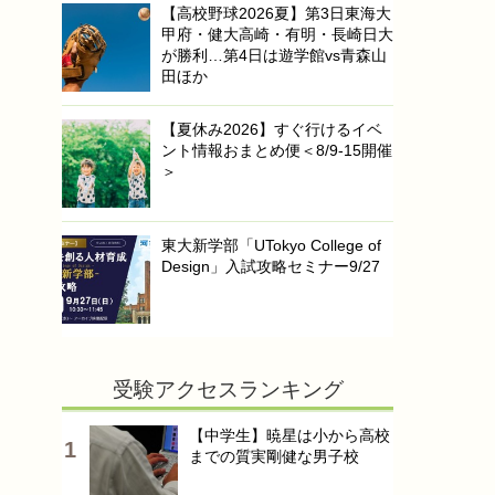
【高校野球2026夏】第3日東海大
甲府・健大高崎・有明・長崎日大
が勝利…第4日は遊学館vs青森山
田ほか
【夏休み2026】すぐ行けるイベ
ント情報おまとめ便＜8/9-15開催
＞
東大新学部「UTokyo College of
Design」入試攻略セミナー9/27
受験アクセスランキング
【中学生】暁星は小から高校
までの質実剛健な男子校