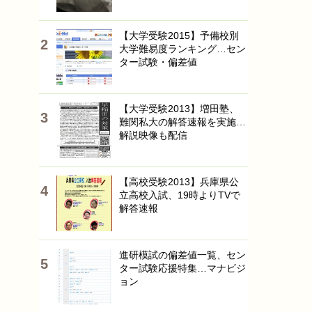
【大学受験2015】予備校別
大学難易度ランキング…セン
ター試験・偏差値
【大学受験2013】増田塾、
難関私大の解答速報を実施…
解説映像も配信
【高校受験2013】兵庫県公
立高校入試、19時よりTVで
解答速報
進研模試の偏差値一覧、セン
ター試験応援特集…マナビジ
ョン