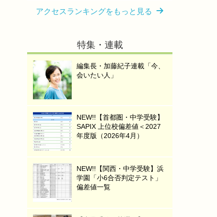
アクセスランキングをもっと見る
特集・連載
編集長・加藤紀子連載「今、
会いたい人」
NEW!!【首都圏・中学受験】
SAPIX 上位校偏差値＜2027
年度版（2026年4月）
NEW!!【関西・中学受験】浜
学園「小6合否判定テスト」
偏差値一覧