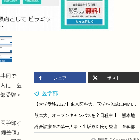
共同で、
シェア
ポスト
」内に、医
医学部
学部受験＜
。
【大学受験2027】東京医科大、医学科入試にMMI導入…一般・共テ利用選抜で
熊本大、オープンキャンパスを全日程中止…熊本地震受け安全確保を優先
医学部す
総合診療医の第一人者・生坂政臣氏が登壇…医学部受験イベント「医師を目指す君たちへ」東京9/13
「偏差値」
編集部にメッセージを送る