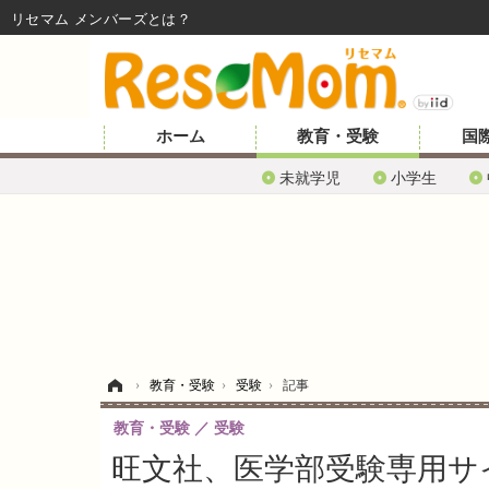
リセマム メンバーズ
ホーム
教育・受験
国
未就学児
小学生
ホーム
›
教育・受験
›
受験
›
記事
教育・受験
受験
旺文社、医学部受験専用サ