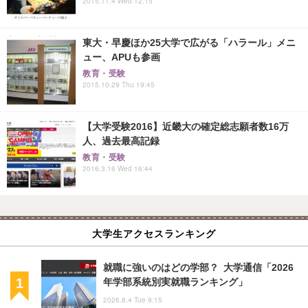
2015.11.4 Wed 12:15
東大・早慶ほか25大学で広がる「ハラール」メニ
ュー、APUも参画
教育・受験
2015.10.29 Thu 19:45
【大学受験2016】近畿大の確定総志願者数16万
人、過去最高記録
教育・受験
2016.3.16 Wed 16:44
大学生アクセスランキング
就職に強いのはどの学部？ 大学通信「2026
年学部系統別実就職ランキング」
2026.8.4 Tue 9:15