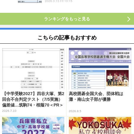
2026.3.13 Fri 10:15
ランキングをもっと見る
こちらの記事もおすすめ
【中学受験2027】四谷大塚、第2
高校囲碁全国大会、団体戦は
回合不合判定テスト（7/5実施）
灘・南山女子部が優勝
偏差値…筑駒74・桜蔭70＜PR＞
2026.7.10
2026.8.5