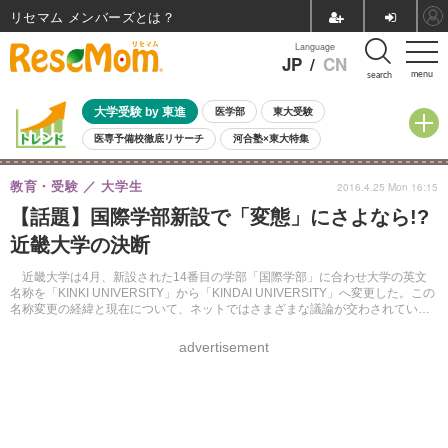
リセマム メンバーズ
Language
JP
/
CN
menu
search
大学受験 by 東進
医学部
東大受験
医専予備校徹底リサーチ
河合塾×東大特集
親子で考える大学選び
高校受験
中学受験
小学校受験
教育・受験
大学生
2016.4.25 Mon 16:15
共通テスト
夏休み
8月開催学校説明会・相談会
【話題】国際学部新設で「変態」にさよなら!?
8月開催イベント・WS
全国公立高校 過去問
人気記事
近畿大学の決断
自由研究教材（小学生向け）
自由研究教材（中学生向け）
ランキング
近畿大学は4月、新設された14番目の学部「国際学部」に合わせ大学の英文
名称を「KINKI UNIVERSITY」から「KINDAI UNIVERSITY」へ変更した。この
名称変更の経緯と現在について、ネットではさまざまな議論が交わされてい
る。
advertisement