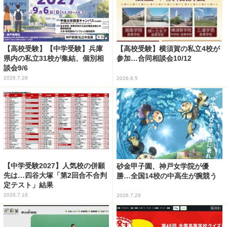
【高校受験】【中学受験】兵庫
【高校受験】横須賀の私立4校が
県内の私立31校が集結、個別相
参加…合同相談会10/12
談会9/6
2026.7.28
2026.8.5
【中学受験2027】人気校の併願
砂金甲子園、神戸女学院が優
先は…四谷大塚「第2回合不合判
勝…全国14校の中高生が腕競う
定テスト」結果
2026.7.16
2026.7.29