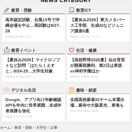
NEWS CATEGORY
教育・受験
教育ICT
高卒認定試験、台風13号で沖
【夏休み2026】東大メタバー
縄会場を中止…再試験は8/27-
ス工学部、生成AIなどジュニ
28
ア講座6選
2026.8.6 Thu 10:27
2026.7.30 Thu 11:15
教育イベント
生活・健康
【夏休み2026】マイクロソフ
【高校野球2026夏】仙台育英
トなど訪問「はたらくえす
が開幕戦勝利、第2日は東筑
と」8/24-29…大学生対象
vs神村学園ほか
2026.8.6 Thu 9:45
2026.8.5 Wed 20:32
デジタル生活
趣味・娯楽
Google、アプリ向け年齢確認
全国高校麻雀32チーム本選出
APIを年内に世界展開…未成年
場…麻布や大阪星光、東海も
者保護を強化
2026.8.5 Wed 19:45
2026.7.31 Fri 13:45
ホーム
›
教育・受験
›
大学生
›
記事