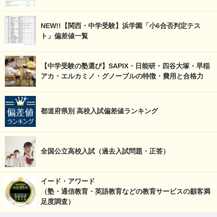
NEW!!【関西・中学受験】浜学園「小6合否判定テス
ト」偏差値一覧
【中学受験の塾選び】SAPIX・日能研・四谷大塚・早稲
アカ・エルカミノ・グノーブルの特徴・費用と合格力
都道府県別 高校入試偏差値ランキング
全国公立高校入試（過去入試問題・正答）
イード・アワード
（塾・通信教育・英語教育などの教育サービスの顧客満
足度調査）