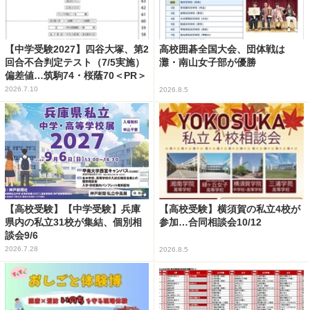
【中学受験2027】四谷大塚、第2
高校囲碁全国大会、団体戦は
回合不合判定テスト（7/5実施）
灘・南山女子部が優勝
偏差値…筑駒74・桜蔭70＜PR＞
2026.7.10
2026.8.5
【高校受験】【中学受験】兵庫
【高校受験】横須賀の私立4校が
県内の私立31校が集結、個別相
参加…合同相談会10/12
談会9/6
2026.7.28
2026.8.5