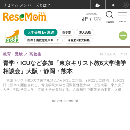
リセマム メンバーズ
Language
JP
/
CN
menu
search
大学受験 by 東進
医学部
東大受験
医専予備校徹底リサーチ
河合塾×東大特集
親子で考える大学選び
高校受験
中学受験
小学校受験
教育・受験
高校生
2016.6.6 Mon 17:15
共通テスト
夏休み
8月開催学校説明会・相談会
青学・ICUなど参加「東京キリスト教6大学進学
8月開催イベント・WS
全国公立高校 過去問
人気記事
相談会」大阪・静岡・熊本
自由研究教材（小学生向け）
自由研究教材（中学生向け）
ランキング
東京キリスト教6大学進学相談会が7月3日に大阪、9月22日に静岡、10月23
日に熊本で開催される。青山学院大学と国際基督教大学、上智大学、東京女子
大学、明治学院大学、立教大学が参加する。入場無料で事前予約不要、入退場
自由。
advertisement