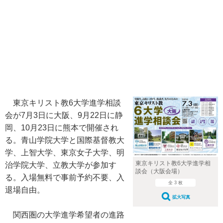
東京キリスト教6大学進学相談
会が7月3日に大阪、9月22日に静
岡、10月23日に熊本で開催され
る。青山学院大学と国際基督教大
学、上智大学、東京女子大学、明
東京キリスト教6大学進学相
治学院大学、立教大学が参加す
談会（大阪会場）
る。入場無料で事前予約不要、入
全 3 枚
退場自由。
拡大写真
関西圏の大学進学希望者の進路