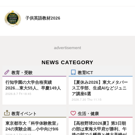
子供英語教材2026
advertisement
NEWS CATEGORY
教育・受験
教育ICT
行知学園の大学合格実績
【夏休み2026】東大メタバー
2026…東大55人、早慶149人
ス工学部、生成AIなどジュニ
ア講座6選
2026.8.7 Fri 18:45
2026.7.30 Thu 11:15
教育イベント
生活・健康
東京都市大「科学体験教室」
【高校野球2026夏】第3日朝
24の実験企画…小中向け9/6
の部は東海大甲府が勝利、午
後の部で八幡商と健大高崎が
2026.8.7 Fri 18:15