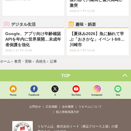
激突
2026.8.7 Fri 12:45
デジタル生活
趣味・娯楽
Google、アプリ向け年齢確認
【夏休み2026】魚に触れて学
APIを年内に世界展開…未成年
ぶ「おさかな」イベント8/8…
者保護を強化
川崎市
2026.7.31 Fri 13:45
2026.8.7 Fri 10:45
ホーム
›
教育・受験
›
高校生
›
記事
TOP
Home
Facebook
X
YouTube
Instagram
line
お問合せ
広告掲載
会社概要
リセマムについて
個人情報保護方針
リセマムは、株式会社イード（東証グロース上場）の運