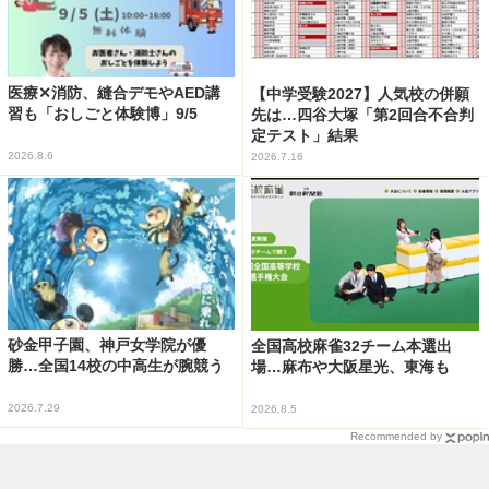
医療✕消防、縫合デモやAED講
【中学受験2027】人気校の併願
習も「おしごと体験博」9/5
先は…四谷大塚「第2回合不合判
定テスト」結果
2026.8.6
2026.7.16
砂金甲子園、神戸女学院が優
全国高校麻雀32チーム本選出
勝…全国14校の中高生が腕競う
場…麻布や大阪星光、東海も
2026.7.29
2026.8.5
Recommended by