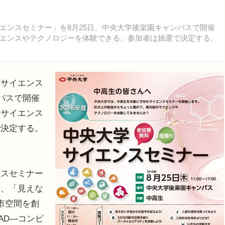
ンスセミナー」を8月25日、中央大学後楽園キャンパスで開催
エンスやテクノロジーを体験できる。参加者は抽選で決定する。
サイエンス
パスで開催
のサイエンス
で決定する。
スセミナー
き、「見えな
市空間を創
AD―コンピ