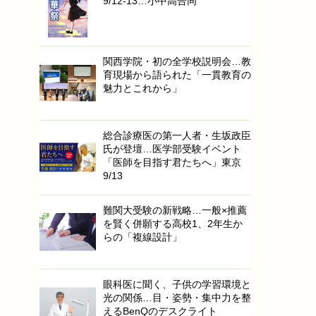
9/12-13…小中高合同
関西学院・初の全学校説明会…教
育現場から語られた「一貫教育の
魅力とこれから」
総合診療医の第一人者・生坂政臣
氏が登壇…医学部受験イベント
「医師を目指す君たちへ」東京
9/13
難関大受験の新戦略…一般×推薦
を賢く併願する高校1、2年生か
らの「複線設計」
眼科医に聞く、子供の学習環境と
光の関係…目・姿勢・集中力を整
えるBenQのデスクライト