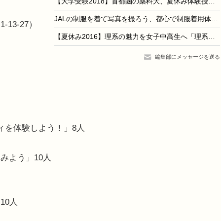
【大学受験2018】首都圏の薬科大、夏休み体験授業やセミナー情報＜まとめ＞
JALの制服を着て写真を撮ろう、都心で制服着用体験8/27・28
13-27）
【夏休み2016】理系の魅力を女子中高生へ「理系女子フォーラムみえ」8/30
編集部にメッセージを送る
ィを体験しよう！」8人
みよう」10人
10人