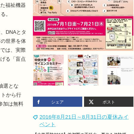
した福祉機器
きる。
、DNAとタ
質の世界を体
」では、実際
上げる「盲点
抽選とな
イトから行
シェア
ポスト
参加は無料
2016年8月21日～8月31日の夏休みイ
ベント