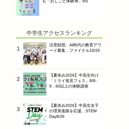
も「おしごと体験博」9/5
中学生アクセスランキング
活育財団、AI時代の教育アワ
ード募集…ファイナル10/25
【夏休み2026】中高生向け
「ミライ発見フェス」8/8-
9…60以上の体験講座
【夏休み2026】中高生女子
の理系進路を応援…STEM
Day8/26