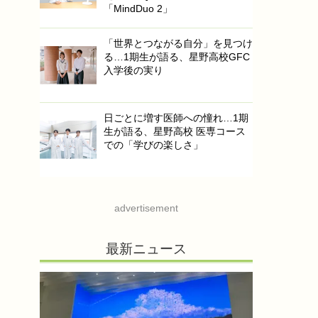
「MindDuo 2」
「世界とつながる自分」を見つけ
る…1期生が語る、星野高校GFC
入学後の実り
日ごとに増す医師への憧れ…1期
生が語る、星野高校 医専コース
での「学びの楽しさ」
advertisement
最新ニュース