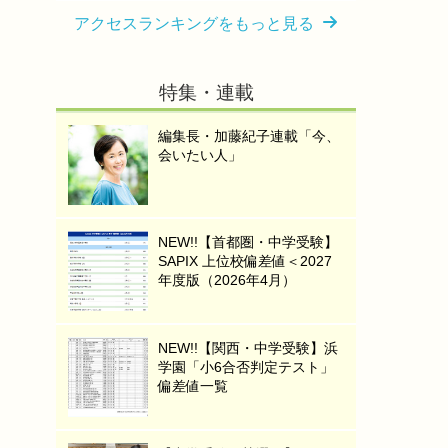
アクセスランキングをもっと見る
特集・連載
編集長・加藤紀子連載「今、
会いたい人」
NEW!!【首都圏・中学受験】
SAPIX 上位校偏差値＜2027
年度版（2026年4月）
NEW!!【関西・中学受験】浜
学園「小6合否判定テスト」
偏差値一覧