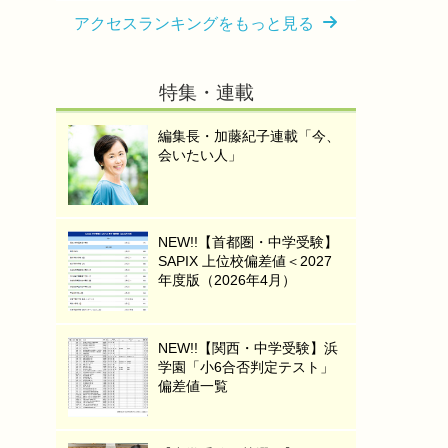
アクセスランキングをもっと見る
特集・連載
編集長・加藤紀子連載「今、
会いたい人」
NEW!!【首都圏・中学受験】
SAPIX 上位校偏差値＜2027
年度版（2026年4月）
NEW!!【関西・中学受験】浜
学園「小6合否判定テスト」
偏差値一覧