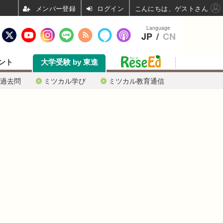
ログイン
こんにちは、ゲストさん
Language
JP
/
CN
ント
大学受験 by 東進
過去問
ミツカル学び
ミツカル教育通信