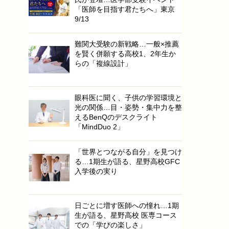
「医師を目指す君たちへ」東京
9/13
難関大受験の新戦略…一般×推薦
を賢く併願する高校1、2年生か
らの「複線設計」
眼科医に聞く、子供の学習環境と
光の関係…目・姿勢・集中力を整
えるBenQのデスクライト
「MindDuo 2」
「世界とつながる自分」を見つけ
る…1期生が語る、星野高校GFC
入学後の実り
日ごとに増す医師への憧れ…1期
生が語る、星野高校 医専コース
での「学びの楽しさ」