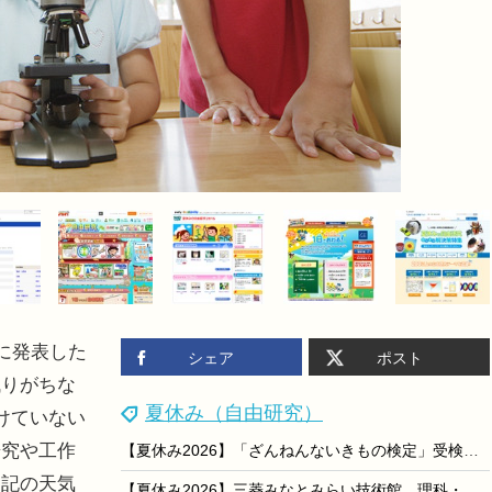
に発表した
シェア
ポスト
残りがちな
夏休み（自由研究）
けていない
研究や工作
【夏休み2026】「ざんねんないきもの検定」受検者に自由研究シート提供
日記の天気
【夏休み2026】三菱みなとみらい技術館、理科・算数のふしぎ教室8/8