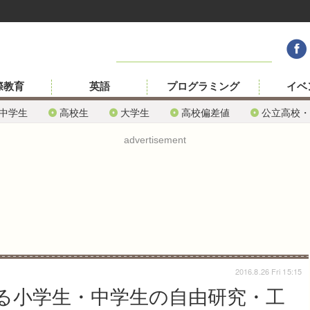
際教育
英語
プログラミング
イベ
中学生
高校生
大学生
高校偏差値
公立高校・
advertisement
2016.8.26 Fri 15:15
きる小学生・中学生の自由研究・工