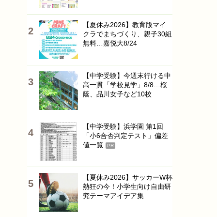
【夏休み2026】教育版マイ
クラでまちづくり、親子30組
無料…嘉悦大8/24
【中学受験】今週末行ける中
高一貫「学校見学」8/8…桜
蔭、品川女子など10校
【中学受験】浜学園 第1回
「小6合否判定テスト」偏差
値一覧
PR
【夏休み2026】サッカーW杯
熱狂の今！小学生向け自由研
究テーマアイデア集