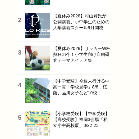
【夏休み2026】村山斉氏が
公開講義、小中学生のための
大学講義スクール9月開校
【夏休み2026】サッカーW杯
熱狂の今！小学生向け自由研
究テーマアイデア集
【中学受験】今週末行ける中
高一貫「学校見学」8/8…桜
蔭、品川女子など10校
【小学校受験】【中学受験】
【高校受験】福岡3会場「私
立小中高校展」8/22-23