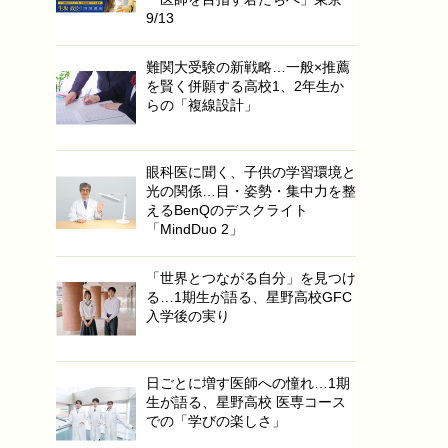
9/13
難関大受験の新戦略…一般×推薦
を賢く併願する高校1、2年生か
らの「複線設計」
眼科医に聞く、子供の学習環境と
光の関係…目・姿勢・集中力を整
えるBenQのデスクライト
「MindDuo 2」
「世界とつながる自分」を見つけ
る…1期生が語る、星野高校GFC
入学後の実り
日ごとに増す医師への憧れ…1期
生が語る、星野高校 医専コース
での「学びの楽しさ」