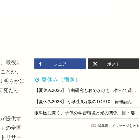
、最後に
シェア
ポスト
ることが、
夏休み（宿題）
り明らかに
研究だっ
【夏休み2026】自由研究もおでかけも…作って遊んで学べるキットを紹介
【夏休み2026】 小学生6万票のTOP10…何冊読んだ？
眼科医に聞く、子供の学習環境と光の関係…目・姿勢・集中力を整えるBenQのデスクライト「MindDuo 2」
が提供す
編集部にメッセージを送る
網」の全国
ットリサー