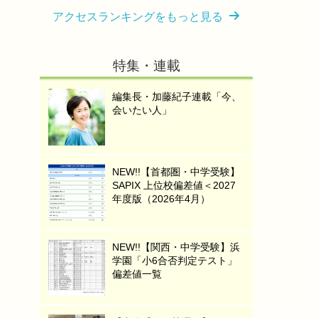
アクセスランキングをもっと見る
特集・連載
編集長・加藤紀子連載「今、
会いたい人」
NEW!!【首都圏・中学受験】
SAPIX 上位校偏差値＜2027
年度版（2026年4月）
NEW!!【関西・中学受験】浜
学園「小6合否判定テスト」
偏差値一覧