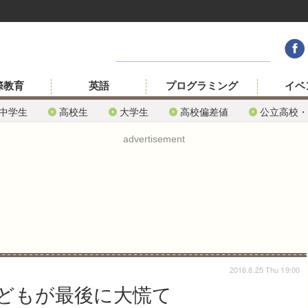
際教育
英語
プログラミング
イベ
中学生
高校生
大学生
高校偏差値
公立高校・
advertisement
2016.8.25 Thu 19:00
どもが最後に大慌て