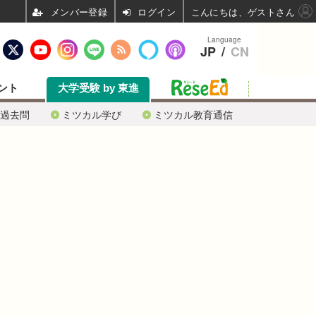
ログイン
こんにちは、ゲストさん
Language
JP
/
CN
ント
大学受験 by 東進
過去問
ミツカル学び
ミツカル教育通信