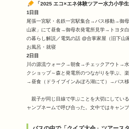
「2025 エコ×エネ体験ツアー水力小
1日目
尾張一宮駅・名鉄一宮駅集合→バス移動→御
山家」にて昼食→御母衣発電所見学→トヨタ
の暮らし解説／電気の話 @合掌家屋（旧下山
お風呂・就寝
2日目
川の源流ウォーク→朝食→チェックアウト→
クショップ～森と発電所のつながりを学ぶ、楽
→昼食（ドライブインみぼろ湖にて）→バス
親子が同じ目線で学ぶことを大切にしている
ャンプネームで呼び合った。文中ではキャン
バスの中で「クイズ大会」ツアース