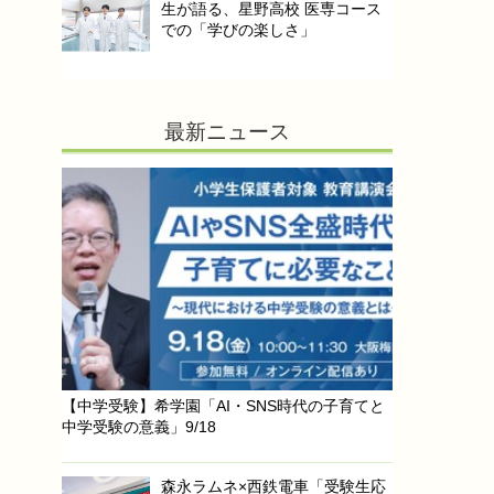
生が語る、星野高校 医専コース
での「学びの楽しさ」
最新ニュース
【中学受験】希学園「AI・SNS時代の子育てと
中学受験の意義」9/18
森永ラムネ×西鉄電車「受験生応