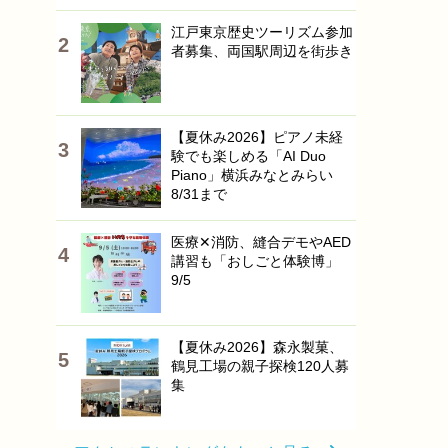
江戸東京歴史ツーリズム参加
者募集、両国駅周辺を街歩き
【夏休み2026】ピアノ未経
験でも楽しめる「AI Duo
Piano」横浜みなとみらい
8/31まで
医療✕消防、縫合デモやAED
講習も「おしごと体験博」
9/5
【夏休み2026】森永製菓、
鶴見工場の親子探検120人募
集