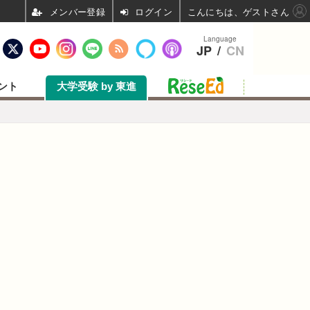
ログイン
こんにちは、ゲストさん
Language
JP
/
CN
ント
大学受験 by 東進