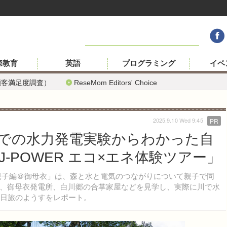
際教育
英語
プログラミング
イベ
顧客満足度調査）
ReseMom Editors' Choice
2025.9.10 Wed 9:45
PR
での水力発電実験からわかった自
-POWER エコ×エネ体験ツアー」
生親子編＠御母衣」は、森と水と電気のつながりについて親子で同
、御母衣発電所、白川郷の合掌家屋などを見学し、実際に川で水
2日旅のようすをレポート。