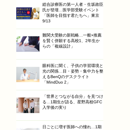
総合診療医の第一人者・生坂政臣
氏が登壇…医学部受験イベント
「医師を目指す君たちへ」東京
9/13
難関大受験の新戦略…一般×推薦
を賢く併願する高校1、2年生か
らの「複線設計」
眼科医に聞く、子供の学習環境と
光の関係…目・姿勢・集中力を整
えるBenQのデスクライト
「MindDuo 2」
「世界とつながる自分」を見つけ
る…1期生が語る、星野高校GFC
入学後の実り
日ごとに増す医師への憧れ…1期