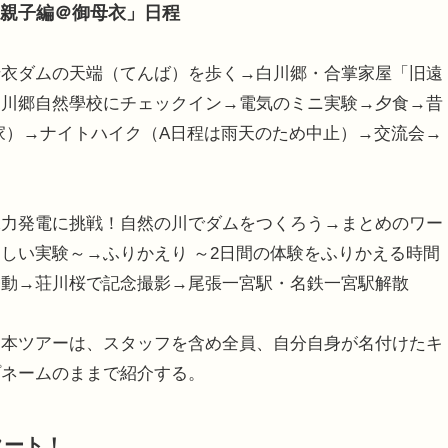
学生親子編＠御母衣」日程
母衣ダムの天端（てんば）を歩く→白川郷・合掌家屋「旧遠
白川郷自然學校にチェックイン→電気のミニ実験→夕食→昔
家）→ナイトハイク（A日程は雨天のため中止）→交流会→
水力発電に挑戦！自然の川でダムをつくろう→まとめのワー
しい実験～→ふりかえり ～2日間の体験をふりかえる時間
移動→荘川桜で記念撮影→尾張一宮駅・名鉄一宮駅解散
本ツアーは、スタッフを含め全員、自分自身が名付けたキ
プネームのままで紹介する。
タート！