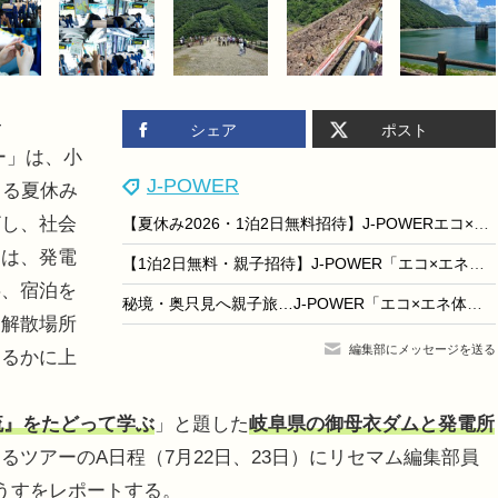
-
シェア
ポスト
ー」は、小
J-POWER
きる夏休み
ざし、社会
【夏休み2026・1泊2日無料招待】J-POWERエコ×エネ体験ツアー御母衣・奥只見…親子で学ぶ森と水と電気のつながり
ーは、発電
【1泊2日無料・親子招待】J-POWER「エコ×エネ体験ツアー」森と水と電気のつながりを体験
事、宿泊を
秘境・奥只見へ親子旅…J-POWER「エコ×エネ体験ツアー」で森と水と電気のつながりを体験
・解散場所
編集部にメッセージを送る
はるかに上
流』をたどって学ぶ
」と題した
岐阜県の御母衣ダムと発電所
るツアーのA日程（7月22日、23日）にリセマム編集部員
うすをレポートする。