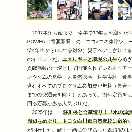
2007年から始まり、今年で19年目を迎えたJ
POWER（電源開発）の「エコ×エネ体験ツア
学4年生から6年生を対象に親子ペアで参加で
のイベントだ。
エネルギーと環境の共生
をめ
貢献活動の一環として開催されている本ツア
所やダムの見学、大自然探検、科学実験、食
含むすべてのプログラム参加費が無料（集合
までの交通費を除く）とあって、例年定員を
回る応募がある人気ぶりだ。
2025年は、「
荘川桜と合掌造り！『水の源
周辺をめぐり、トヨタ白川郷自然學校に宿泊
す
が同行した。親子一緒に学びあった2日間のよ