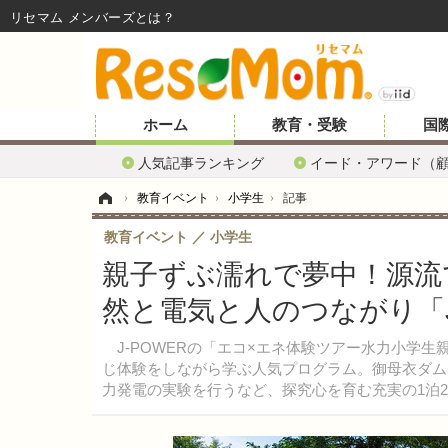
リセマム メンバーズ
ホーム
教育・受験
国
人気記事ランキング
イード・アワード（
ホーム
›
教育イベント
›
小学生
›
記事
教育イベント
小学生
親子ずぶ濡れで夢中！源流
然と電気と人のつながり「J
J-POWERの「エコ×エネ体験ツアー水力小学
じ体験をしながら学ぶ人気プログラム。御母衣ダム
力発電の実験を行うなど、探究心を育む充実の1泊