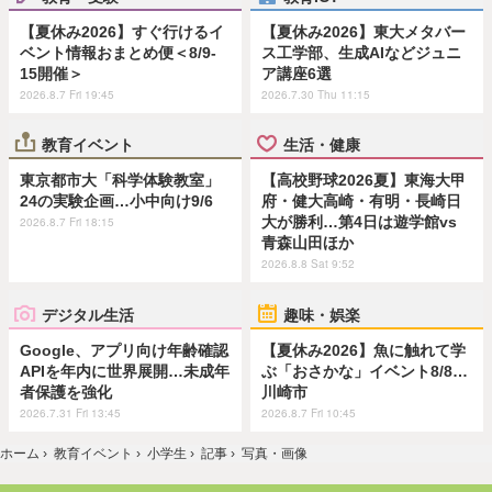
【夏休み2026】すぐ行けるイ
【夏休み2026】東大メタバー
ベント情報おまとめ便＜8/9-
ス工学部、生成AIなどジュニ
15開催＞
ア講座6選
2026.8.7 Fri 19:45
2026.7.30 Thu 11:15
教育イベント
生活・健康
東京都市大「科学体験教室」
【高校野球2026夏】東海大甲
24の実験企画…小中向け9/6
府・健大高崎・有明・長崎日
大が勝利…第4日は遊学館vs
2026.8.7 Fri 18:15
青森山田ほか
2026.8.8 Sat 9:52
デジタル生活
趣味・娯楽
Google、アプリ向け年齢確認
【夏休み2026】魚に触れて学
APIを年内に世界展開…未成年
ぶ「おさかな」イベント8/8…
者保護を強化
川崎市
2026.7.31 Fri 13:45
2026.8.7 Fri 10:45
ホーム
›
教育イベント
›
小学生
›
記事
›
写真・画像