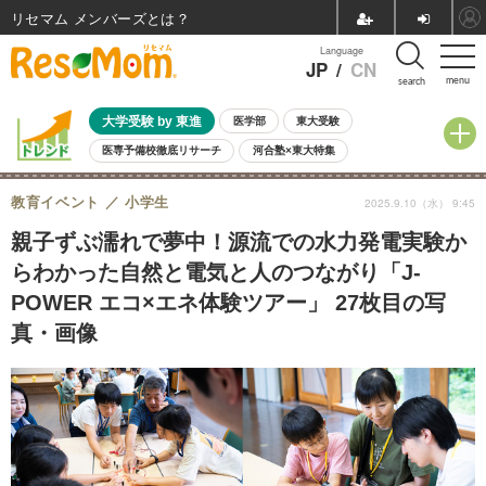
リセマム メンバーズ
Language
JP
/
CN
menu
search
大学受験 by 東進
医学部
東大受験
医専予備校徹底リサーチ
河合塾×東大特集
親子で考える大学選び
高校受験
中学受験
小学校受験
教育イベント
小学生
2025.9.10（水） 9:45
共通テスト
夏休み
8月開催学校説明会・相談会
8月開催イベント・WS
全国公立高校 過去問
人気記事
親子ずぶ濡れで夢中！源流での水力発電実験か
自由研究教材（小学生向け）
自由研究教材（中学生向け）
ランキング
らわかった自然と電気と人のつながり「J-
POWER エコ×エネ体験ツアー」 27枚目の写
真・画像