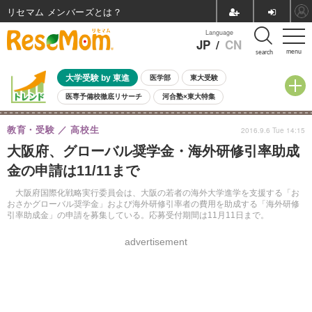
リセマム メンバーズ
Language
JP
/
CN
menu
search
大学受験 by 東進
医学部
東大受験
医専予備校徹底リサーチ
河合塾×東大特集
親子で考える大学選び
高校受験
中学受験
小学校受験
教育・受験
高校生
2016.9.6 Tue 14:15
共通テスト
夏休み
8月開催学校説明会・相談会
大阪府、グローバル奨学金・海外研修引率助成
8月開催イベント・WS
全国公立高校 過去問
人気記事
金の申請は11/11まで
自由研究教材（小学生向け）
自由研究教材（中学生向け）
ランキング
大阪府国際化戦略実行委員会は、大阪の若者の海外大学進学を支援する「お
おさかグローバル奨学金」および海外研修引率者の費用を助成する「海外研修
引率助成金」の申請を募集している。応募受付期間は11月11日まで。
advertisement