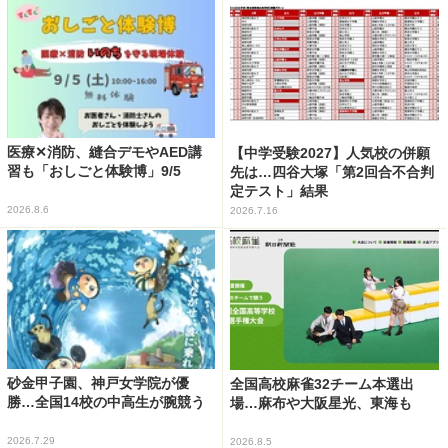
医療✕消防、縫合デモやAED講
【中学受験2027】人気校の併願
習も「おしごと体験博」9/5
先は…四谷大塚「第2回合不合判
定テスト」結果
2026.8.6
2026.7.16
砂金甲子園、神戸女学院が優
全国高校麻雀32チーム本選出
勝…全国14校の中高生が腕競う
場…麻布や大阪星光、東海も
2026.7.29
2026.8.5