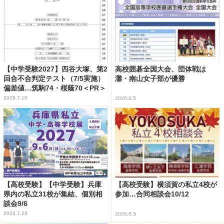
【中学受験2027】四谷大塚、第2
高校囲碁全国大会、団体戦は
回合不合判定テスト（7/5実施）
灘・南山女子部が優勝
偏差値…筑駒74・桜蔭70＜PR＞
2026.7.10
2026.8.5
【高校受験】【中学受験】兵庫
【高校受験】横須賀の私立4校が
県内の私立31校が集結、個別相
参加…合同相談会10/12
談会9/6
2026.7.28
2026.8.5