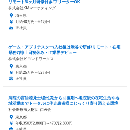
リモート/6ヶ月研修付き/フリーターOK
株式会社KMマーケティング
埼玉県
月給40万円～64万円
正社員
ゲーム・アプリテスター/入社後は渋谷で研修/リモート・在宅
勤務7割/土日祝休み・IT業界デビュー
株式会社ビヨンドワークス
東京都
月給25万円～52万円
正社員
病院の言語聴覚士/急性期から回復期へ退院後の在宅生活や地
域活動までトータルに伴走患者様にじっくり寄り添える環境
社会医療法人財団 仁医会
東京都
年収350万2,800円～470万2,800円
正社員