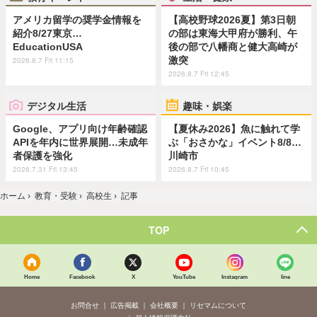
アメリカ留学の奨学金情報を
【高校野球2026夏】第3日朝
紹介8/27東京…
の部は東海大甲府が勝利、午
EducationUSA
後の部で八幡商と健大高崎が
激突
2026.8.7 Fri 11:15
2026.8.7 Fri 12:45
デジタル生活
趣味・娯楽
Google、アプリ向け年齢確認
【夏休み2026】魚に触れて学
APIを年内に世界展開…未成年
ぶ「おさかな」イベント8/8…
者保護を強化
川崎市
2026.7.31 Fri 13:45
2026.8.7 Fri 10:45
ホーム
›
教育・受験
›
高校生
›
記事
TOP
Home
Facebook
X
YouTube
Instagram
line
お問合せ
広告掲載
会社概要
リセマムについて