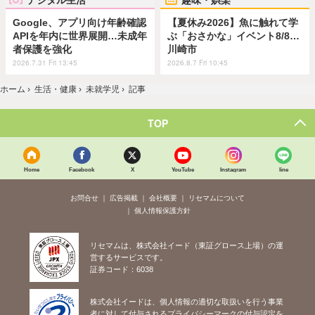
Google、アプリ向け年齢確認
【夏休み2026】魚に触れて学
APIを年内に世界展開…未成年
ぶ「おさかな」イベント8/8…
者保護を強化
川崎市
2026.7.31 Fri 13:45
2026.8.7 Fri 10:45
ホーム
›
生活・健康
›
未就学児
›
記事
TOP
Home
Facebook
X
YouTube
Instagram
line
お問合せ
広告掲載
会社概要
リセマムについて
個人情報保護方針
リセマムは、株式会社イード（東証グロース上場）の運
営するサービスです。
証券コード：6038
株式会社イードは、個人情報の適切な取扱いを行う事業
者に対して付与されるプライバシーマークの付与認定を