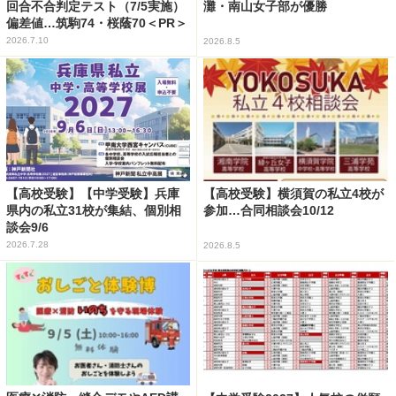
回合不合判定テスト（7/5実施）
灘・南山女子部が優勝
偏差値…筑駒74・桜蔭70＜PR＞
2026.7.10
2026.8.5
【高校受験】【中学受験】兵庫
【高校受験】横須賀の私立4校が
県内の私立31校が集結、個別相
参加…合同相談会10/12
談会9/6
2026.7.28
2026.8.5