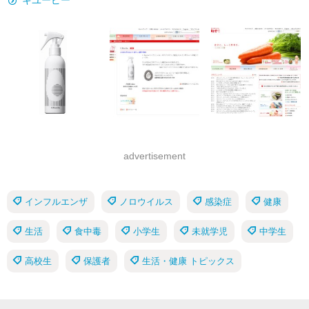
キユーピー
advertisement
インフルエンザ
ノロウイルス
感染症
健康
生活
食中毒
小学生
未就学児
中学生
高校生
保護者
生活・健康 トピックス