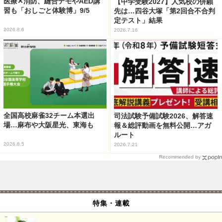
医療✕消防、縫合デモやAED講
【中学受験2027】人気校の併願
習も「おしごと体験博」9/5
先は…四谷大塚「第2回合不合判
定テスト」結果
2026.8.6
2026.7.16
全国高校麻雀32チーム本選出
司法試験予備試験2026、解答速
場…麻布や大阪星光、東海も
報＆総評動画を無料公開…アガ
ルート
2026.8.5
2026.7.21
Recommended by
特集・連載