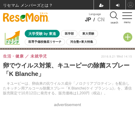
リセマム メンバーズ
Language
JP
/
CN
menu
search
大学受験 by 東進
医学部
東大受験
医専予備校徹底リサーチ
河合塾×東大特集
親子で考える大学選び
高校受験
中学受験
小学校受験
生活・健康
未就学児
2016.9.21 Wed 14:15
共通テスト
夏休み
8月開催学校説明会・相談会
卵でウイルス対策、キユーピーの除菌スプレー
8月開催イベント・WS
全国公立高校 過去問
人気記事
「K Blanche」
自由研究教材（小学生向け）
自由研究教材（中学生向け）
ランキング
キユーピーは、卵由来の抗ウイルス成分「ノロクリアプロテイン」を配合し
たキッチン用アルコール除菌スプレー「K Blanche(ケイ ブランシュ)」を、通信
販売限定で10月12日に発売する。販売価格は1,200円（税込）。
advertisement