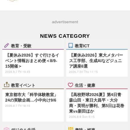
advertisement
NEWS CATEGORY
教育・受験
教育ICT
【夏休み2026】すぐ行けるイ
【夏休み2026】東大メタバー
ベント情報おまとめ便＜8/9-
ス工学部、生成AIなどジュニ
15開催＞
ア講座6選
2026.8.7 Fri 19:45
2026.7.30 Thu 11:15
教育イベント
生活・健康
東京都市大「科学体験教室」
【高校野球2026夏】第4日青
24の実験企画…小中向け9/6
森山田・東日大昌平・大分
商・英明が勝利、第5日は花巻
2026.8.7 Fri 18:15
東vs新田ほか
2026.8.9 Sun 9:15
デジタル生活
趣味・娯楽