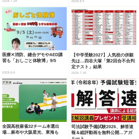
2026.7.28
2026.8.5
医療✕消防、縫合デモやAED講
【中学受験2027】人気校の併願
習も「おしごと体験博」9/5
先は…四谷大塚「第2回合不合判
定テスト」結果
2026.8.6
2026.7.16
全国高校麻雀32チーム本選出
司法試験予備試験2026、解答速
場…麻布や大阪星光、東海も
報＆総評動画を無料公開…アガ
ルート