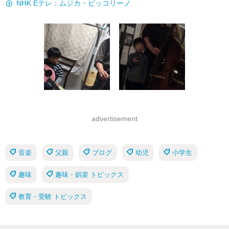
NHK Eテレ：ムジカ・ピッコリーノ
advertisement
音楽
父親
ブログ
幼児
小学生
趣味
趣味・娯楽 トピックス
教育・受験 トピックス