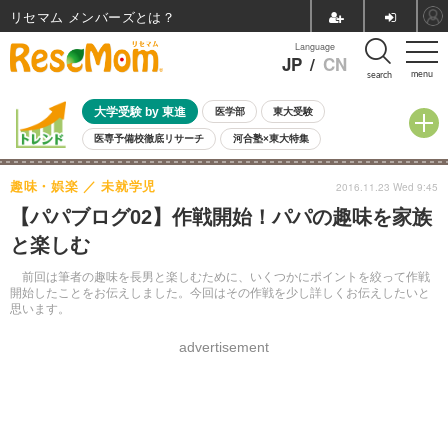
リセマム メンバーズ
Language
JP
/
CN
menu
search
大学受験 by 東進
医学部
東大受験
医専予備校徹底リサーチ
河合塾×東大特集
親子で考える大学選び
高校受験
中学受験
小学校受験
趣味・娯楽
未就学児
2016.11.23 Wed 9:45
共通テスト
夏休み
8月開催学校説明会・相談会
【パパブログ02】作戦開始！パパの趣味を家族
8月開催イベント・WS
全国公立高校 過去問
人気記事
と楽しむ
自由研究教材（小学生向け）
自由研究教材（中学生向け）
ランキング
前回は筆者の趣味を長男と楽しむために、いくつかにポイントを絞って作戦
開始したことをお伝えしました。今回はその作戦を少し詳しくお伝えしたいと
思います。
advertisement