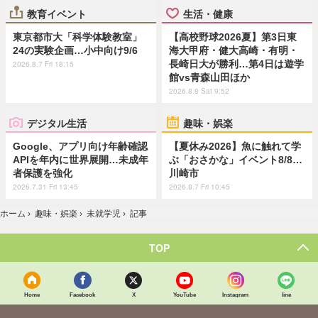
教育イベント
生活・健康
東京都市大「科学体験教室」
【高校野球2026夏】第3日東
24の実験企画…小中向け9/6
海大甲府・健大高崎・有明・
長崎日大が勝利…第4日は遊学
2026.8.7 Fri 18:15
館vs青森山田ほか
2026.8.8 Sat 9:52
デジタル生活
趣味・娯楽
Google、アプリ向け年齢確認
【夏休み2026】魚に触れて学
APIを年内に世界展開…未成年
ぶ「おさかな」イベント8/8…
者保護を強化
川崎市
2026.7.31 Fri 13:45
2026.8.7 Fri 10:45
ホーム
›
趣味・娯楽
›
未就学児
›
記事
TOP
Home
Facebook
X
YouTube
Instagram
line