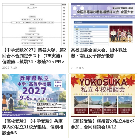
【中学受験2027】四谷大塚、第2
高校囲碁全国大会、団体戦は
回合不合判定テスト（7/5実施）
灘・南山女子部が優勝
偏差値…筑駒74・桜蔭70＜PR＞
2026.7.10
2026.8.5
【高校受験】【中学受験】兵庫
【高校受験】横須賀の私立4校が
県内の私立31校が集結、個別相
参加…合同相談会10/12
談会9/6