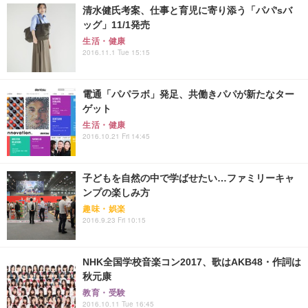
清水健氏考案、仕事と育児に寄り添う「パパ'sバ
ッグ」11/1発売
生活・健康
2016.11.1 Tue 15:15
電通「パパラボ」発足、共働きパパが新たなター
ゲット
生活・健康
2016.10.21 Fri 14:45
子どもを自然の中で学ばせたい…ファミリーキャ
ンプの楽しみ方
趣味・娯楽
2016.9.23 Fri 10:15
NHK全国学校音楽コン2017、歌はAKB48・作詞は
秋元康
教育・受験
2016.10.11 Tue 16:45