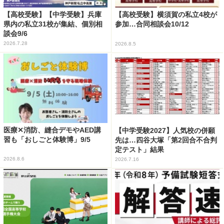
【高校受験】【中学受験】兵庫
【高校受験】横須賀の私立4校が
県内の私立31校が集結、個別相
参加…合同相談会10/12
談会9/6
2026.7.28
2026.8.5
医療✕消防、縫合デモやAED講
【中学受験2027】人気校の併願
習も「おしごと体験博」9/5
先は…四谷大塚「第2回合不合判
定テスト」結果
2026.8.6
2026.7.16