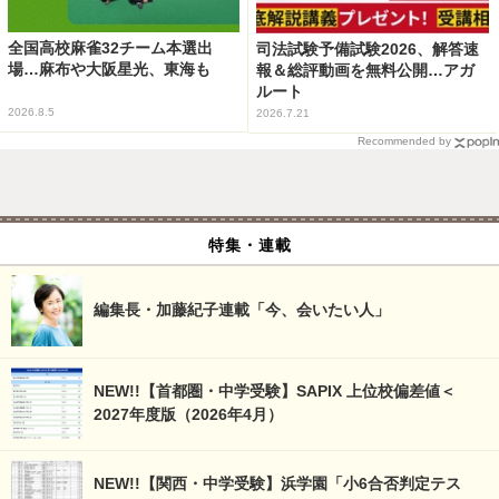
全国高校麻雀32チーム本選出
司法試験予備試験2026、解答速
場…麻布や大阪星光、東海も
報＆総評動画を無料公開…アガ
ルート
2026.8.5
2026.7.21
Recommended by
特集・連載
編集長・加藤紀子連載「今、会いたい人」
NEW!!【首都圏・中学受験】SAPIX 上位校偏差値＜
2027年度版（2026年4月）
NEW!!【関西・中学受験】浜学園「小6合否判定テス