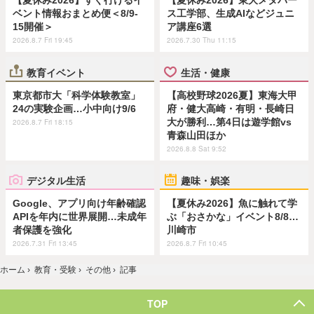
【夏休み2026】すぐ行けるイ
【夏休み2026】東大メタバー
ベント情報おまとめ便＜8/9-
ス工学部、生成AIなどジュニ
15開催＞
ア講座6選
2026.8.7 Fri 19:45
2026.7.30 Thu 11:15
教育イベント
生活・健康
東京都市大「科学体験教室」
【高校野球2026夏】東海大甲
24の実験企画…小中向け9/6
府・健大高崎・有明・長崎日
大が勝利…第4日は遊学館vs
2026.8.7 Fri 18:15
青森山田ほか
2026.8.8 Sat 9:52
デジタル生活
趣味・娯楽
Google、アプリ向け年齢確認
【夏休み2026】魚に触れて学
APIを年内に世界展開…未成年
ぶ「おさかな」イベント8/8…
者保護を強化
川崎市
2026.7.31 Fri 13:45
2026.8.7 Fri 10:45
ホーム
›
教育・受験
›
その他
›
記事
TOP