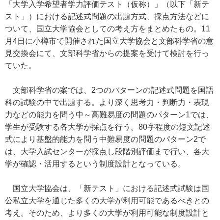
「大学入学希望者学力評価テスト（仮称）」（以下「新テ
スト」）における記述式問題の出題方式、採点方法などに
ついて、国立大学協会としての考え方をまとめたもの。11
月4日に小樽市で開催された国立大学協会と文部科学省の意
見交換会にて、文部科学省からの提案を受けて検討を行っ
ていた。
文部科学省の案では、2つのパターンの記述式問題を国語
科の試験の中で出題する。より深く思考力・判断力・表現
力などの能力を問う中～高難易度の問題のパターン1では、
学生が受験する各大学が採点を行う。80字程度の短文記述
式により基盤的能力を問う中難易度の問題のパターン2で
は、大学入試センターが採点し段階別評価まで行い、各大
学が確認・活用するという制度設計となっている。
国立大学協会は、「新テスト」における記述式試験は国
公私立大学を通じた多くの大学が利用可能であるべきとの
考え。そのため、より多くの大学が利用可能な制度設計と