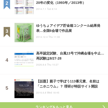
20年の変化（1993年／2013年）
2014.7.1 Tue 8:14
ゆうちょアイデア貯金箱コンクール結果発
表…全国6会場で作品展
2014.12.4 Thu 11:30
高卒認定試験、台風13号で沖縄会場を中止…
再試験は8/27-28
2026.8.6 Thu 10:27
【話題】親子で学ぼう113番元素、名前は
「ニホニウム」？ 理研が特設サイト開設
2016.6.8 Wed 18:45
ランキングをもっと見る