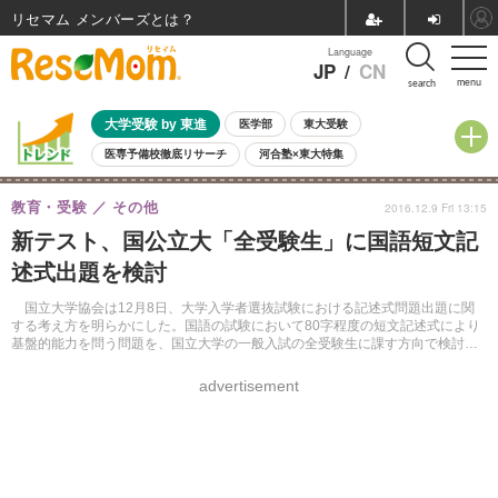
リセマム メンバーズ
Language
JP
/
CN
menu
search
大学受験 by 東進
医学部
東大受験
医専予備校徹底リサーチ
河合塾×東大特集
親子で考える大学選び
高校受験
中学受験
小学校受験
教育・受験
その他
2016.12.9 Fri 13:15
共通テスト
夏休み
8月開催学校説明会・相談会
新テスト、国公立大「全受験生」に国語短文記
8月開催イベント・WS
全国公立高校 過去問
人気記事
述式出題を検討
自由研究教材（小学生向け）
自由研究教材（中学生向け）
ランキング
国立大学協会は12月8日、大学入学者選抜試験における記述式問題出題に関
する考え方を明らかにした。国語の試験において80字程度の短文記述式により
基盤的能力を問う問題を、国立大学の一般入試の全受験生に課す方向で検討を
進めるという。
advertisement