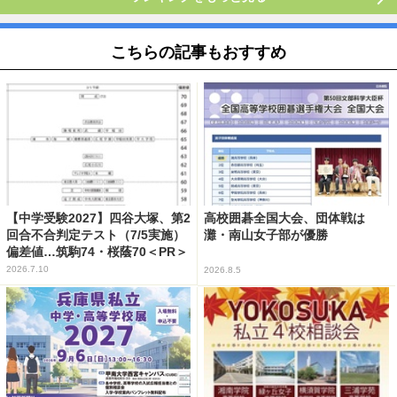
こちらの記事もおすすめ
【中学受験2027】四谷大塚、第2
高校囲碁全国大会、団体戦は
回合不合判定テスト（7/5実施）
灘・南山女子部が優勝
偏差値…筑駒74・桜蔭70＜PR＞
2026.7.10
2026.8.5