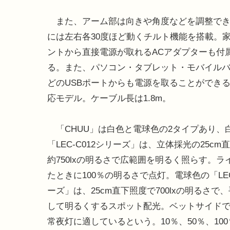
また、アーム部は向きや角度などを調整でき
には左右各30度ほど動くチルト機能を搭載。
ントから直接電源が取れるACアダプターも付
る。また、パソコン・タブレット・モバイル
どのUSBポートからも電源を取ることができる
応モデル。ケーブル長は1.8m。
「CHUU」は白色と電球色の2タイプあり、
「LEC-C012シリーズ」は、立体採光の25cm
約750lxの明るさで広範囲を明るく照らす。ラ
たときに100％の明るさで点灯。電球色の「LEC
ーズ」は、25cm直下照度で700lxの明るさで
して明るくするスポット配光。ベットサイド
常夜灯に適しているという。10％、50％、10