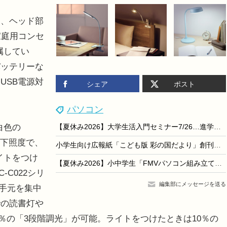
、ヘッド部
家庭用コンセ
属してい
バッテリーな
USB電源対
シェア
ポスト
パソコン
白色の
【夏休み2026】大学生活入門セミナー7/26…進学費用や準備を解説
直下照度で、
小学生向け広報紙「こども版 彩の国だより」創刊…埼玉県
イトをつけ
【夏休み2026】小中学生「FMVパソコン組み立て教室」8/22
-C022シリ
編集部にメッセージを送る
、手元を集中
での読書灯や
0％の「3段階調光」が可能。ライトをつけたときは10％の