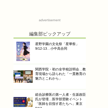
advertisement
編集部ピックアップ
星野学園の文化祭「星華祭」
9/12-13…小中高合同
関西学院・初の全学校説明会…教
育現場から語られた「一貫教育の
魅力とこれから」
総合診療医の第一人者・生坂政臣
氏が登壇…医学部受験イベント
「医師を目指す君たちへ」東京