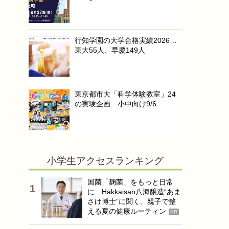
行知学園の大学合格実績2026…
東大55人、早慶149人
東京都市大「科学体験教室」24
の実験企画…小中向け9/6
小学生アクセスランキング
国菌「麹菌」をもっと日常
に…Hakkaisan八海醸造“あま
さけ博士”に聞く、親子で整
える夏の健康ルーティン
PR