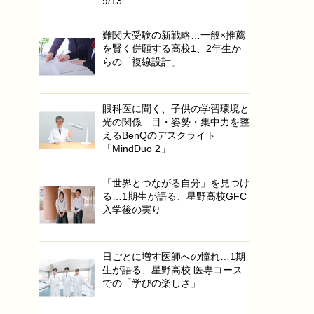
9/13
難関大受験の新戦略…一般×推薦
を賢く併願する高校1、2年生か
らの「複線設計」
眼科医に聞く、子供の学習環境と
光の関係…目・姿勢・集中力を整
えるBenQのデスクライト
「MindDuo 2」
「世界とつながる自分」を見つけ
る…1期生が語る、星野高校GFC
入学後の実り
日ごとに増す医師への憧れ…1期
生が語る、星野高校 医専コース
での「学びの楽しさ」