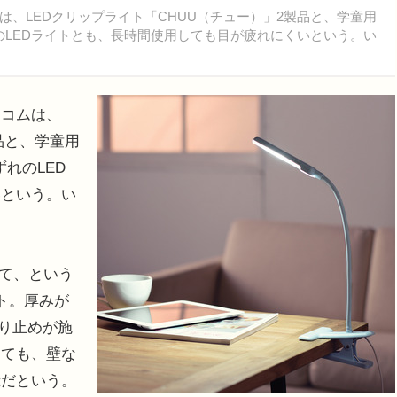
、LEDクリップライト「CHUU（チュー）」2製品と、学童用
のLEDライトとも、長時間使用しても目が疲れにくいという。い
コムは、
品と、学童用
れのLED
いという。い
て、という
イト。厚みが
滑り止めが施
しても、壁な
能だという。