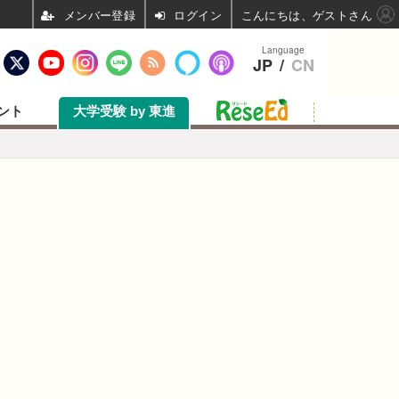
ログイン
こんにちは、ゲストさん
Language
JP
/
CN
ント
大学受験 by 東進