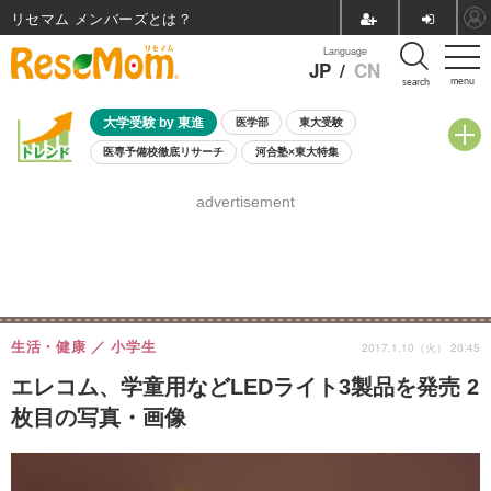
リセマム メンバーズ
Language
JP
/
CN
menu
search
大学受験 by 東進
医学部
東大受験
医専予備校徹底リサーチ
河合塾×東大特集
親子で考える大学選び
高校受験
中学受験
小学校受験
advertisement
共通テスト
夏休み
8月開催学校説明会・相談会
8月開催イベント・WS
全国公立高校 過去問
人気記事
自由研究教材（小学生向け）
自由研究教材（中学生向け）
ランキング
生活・健康
小学生
2017.1.10（火） 20:45
エレコム、学童用などLEDライト3製品を発売 2
枚目の写真・画像