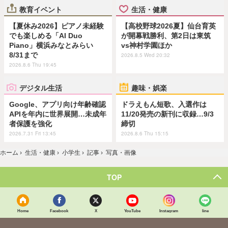
教育イベント
生活・健康
【夏休み2026】ピアノ未経験
【高校野球2026夏】仙台育英
でも楽しめる「AI Duo
が開幕戦勝利、第2日は東筑
Piano」横浜みなとみらい
vs神村学園ほか
8/31まで
2026.8.5 Wed 20:32
2026.8.6 Thu 19:45
デジタル生活
趣味・娯楽
Google、アプリ向け年齢確認
ドラえもん短歌、入選作は
APIを年内に世界展開…未成年
11/20発売の新刊に収録…9/3
者保護を強化
締切
2026.7.31 Fri 13:45
2026.8.6 Thu 15:15
ホーム
›
生活・健康
›
小学生
›
記事
›
写真・画像
TOP
Home
Facebook
X
YouTube
Instagram
line