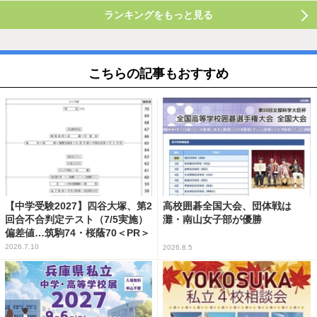
ランキングをもっと見る
こちらの記事もおすすめ
【中学受験2027】四谷大塚、第2
高校囲碁全国大会、団体戦は
回合不合判定テスト（7/5実施）
灘・南山女子部が優勝
偏差値…筑駒74・桜蔭70＜PR＞
2026.7.10
2026.8.5