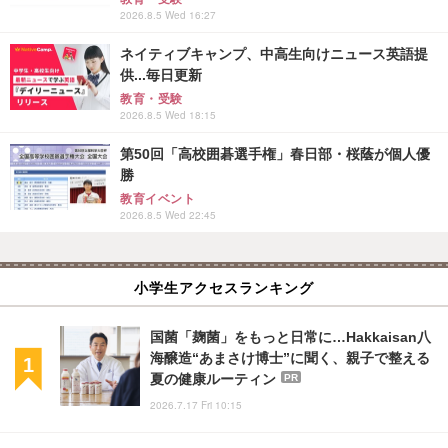
2026.8.5 Wed 16:27
ネイティブキャンプ、中高生向けニュース英語提
供...毎日更新
教育・受験
2026.8.5 Wed 18:15
第50回「高校囲碁選手権」春日部・桜蔭が個人優
勝
教育イベント
2026.8.5 Wed 22:45
小学生アクセスランキング
国菌「麹菌」をもっと日常に…Hakkaisan八
海醸造“あまさけ博士”に聞く、親子で整える
夏の健康ルーティン
PR
2026.7.17 Fri 10:15