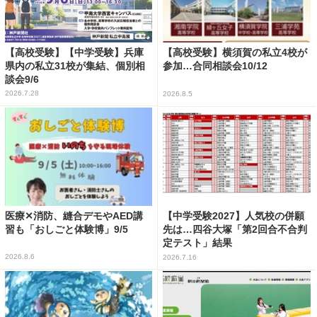
【高校受験】【中学受験】兵庫
【高校受験】横須賀の私立4校が
県内の私立31校が集結、個別相
参加…合同相談会10/12
談会9/6
2026.7.28
2026.8.5
医療✕消防、縫合デモやAED講
【中学受験2027】人気校の併願
習も「おしごと体験博」9/5
先は…四谷大塚「第2回合不合判
定テスト」結果
2026.8.6
2026.7.16