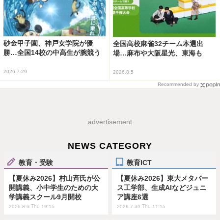
砂金甲子園、神戸女学院が優
全国高校麻雀32チーム本選出
勝…全国14校の中高生が腕競う
場…麻布や大阪星光、東海も
2026.7.29
2026.8.5
Recommended by
advertisement
NEWS CATEGORY
教育・受験
教育ICT
【夏休み2026】村山斉氏が公
【夏休み2026】東大メタバー
開講義、小中学生のための大
ス工学部、生成AIなどジュニ
学講義スクール9月開校
ア講座6選
2026.8.6 Thu 19:15
2026.7.30 Thu 11:15