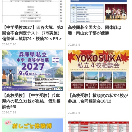
【中学受験2027】四谷大塚、第2
高校囲碁全国大会、団体戦は
回合不合判定テスト（7/5実施）
灘・南山女子部が優勝
偏差値…筑駒74・桜蔭70＜PR＞
2026.7.10
2026.8.5
【高校受験】【中学受験】兵庫
【高校受験】横須賀の私立4校が
県内の私立31校が集結、個別相
参加…合同相談会10/12
談会9/6
2026.7.28
2026.8.5