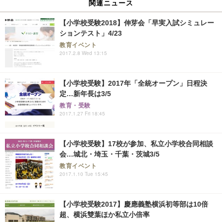
関連ニュース
【小学校受験2018】伸芽会「早実入試シミュレー
ションテスト」4/23
教育イベント
2017.2.8 Wed 13:15
【小学校受験】2017年「全統オープン」日程決
定…新年長は3/5
教育・受験
2017.1.27 Fri 18:45
【小学校受験】17校が参加、私立小学校合同相談
会…城北・埼玉・千葉・茨城3/5
教育イベント
2017.1.10 Tue 15:45
【小学校受験2017】慶應義塾横浜初等部は10倍
超、横浜雙葉ほか私立小倍率