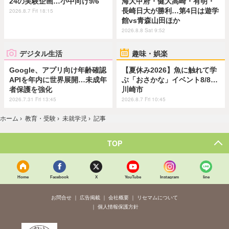
24の実験企画…小中向け9/6
海大甲府・健大高崎・有明・
長崎日大が勝利…第4日は遊学
2026.8.7 Fri 18:15
館vs青森山田ほか
2026.8.8 Sat 9:52
デジタル生活
趣味・娯楽
Google、アプリ向け年齢確認
【夏休み2026】魚に触れて学
APIを年内に世界展開…未成年
ぶ「おさかな」イベント8/8…
者保護を強化
川崎市
2026.7.31 Fri 13:45
2026.8.7 Fri 10:45
ホーム
›
教育・受験
›
未就学児
›
記事
TOP
Home
Facebook
X
YouTube
Instagram
line
お問合せ
広告掲載
会社概要
リセマムについて
個人情報保護方針