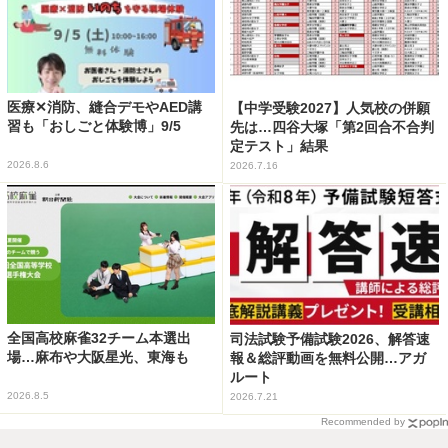
医療✕消防、縫合デモやAED講
【中学受験2027】人気校の併願
習も「おしごと体験博」9/5
先は…四谷大塚「第2回合不合判
定テスト」結果
2026.8.6
2026.7.16
全国高校麻雀32チーム本選出
司法試験予備試験2026、解答速
場…麻布や大阪星光、東海も
報＆総評動画を無料公開…アガ
ルート
2026.8.5
2026.7.21
Recommended by