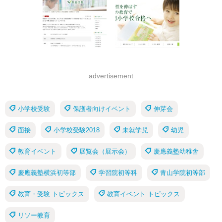
advertisement
小学校受験
保護者向けイベント
伸芽会
面接
小学校受験2018
未就学児
幼児
教育イベント
展覧会（展示会）
慶應義塾幼稚舎
慶應義塾横浜初等部
学習院初等科
青山学院初等部
教育・受験 トピックス
教育イベント トピックス
リソー教育