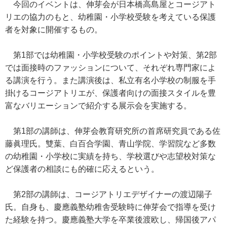
今回のイベントは、伸芽会が日本橋高島屋とコージアト
リエの協力のもと、幼稚園・小学校受験を考えている保護
者を対象に開催するもの。
第1部では幼稚園・小学校受験のポイントや対策、第2部
では面接時のファッションについて、それぞれ専門家によ
る講演を行う。また講演後は、私立有名小学校の制服を手
掛けるコージアトリエが、保護者向けの面接スタイルを豊
富なバリエーションで紹介する展示会を実施する。
第1部の講師は、伸芽会教育研究所の首席研究員である佐
藤眞理氏。雙葉、白百合学園、青山学院、学習院など多数
の幼稚園・小学校に実績を持ち、学校選びや志望校対策な
ど保護者の相談にも的確に応えるという。
第2部の講師は、コージアトリエデザイナーの渡辺陽子
氏。自身も、慶應義塾幼稚舎受験時に伸芽会で指導を受け
た経験を持つ。慶應義塾大学を卒業後渡欧し、帰国後アパ