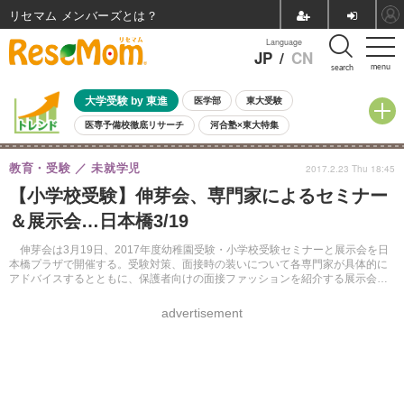
リセマム メンバーズ
Language
JP
/
CN
menu
search
大学受験 by 東進
医学部
東大受験
医専予備校徹底リサーチ
河合塾×東大特集
親子で考える大学選び
高校受験
中学受験
小学校受験
教育・受験
未就学児
2017.2.23 Thu 18:45
共通テスト
夏休み
8月開催学校説明会・相談会
【小学校受験】伸芽会、専門家によるセミナー
8月開催イベント・WS
全国公立高校 過去問
人気記事
＆展示会…日本橋3/19
自由研究教材（小学生向け）
自由研究教材（中学生向け）
ランキング
伸芽会は3月19日、2017年度幼稚園受験・小学校受験セミナーと展示会を日
本橋プラザで開催する。受験対策、面接時の装いについて各専門家が具体的に
アドバイスするとともに、保護者向けの面接ファッションを紹介する展示会を
行う。入場無料、完全予約制。定員は20名。
advertisement