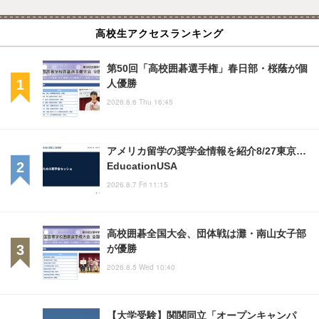
高校生アクセスランキング
第50回「高校囲碁選手権」春日部・桜蔭が個
人優勝
2026.8.6 Thu 16:45
アメリカ留学の奨学金情報を紹介8/27東京…
EducationUSA
2026.8.7 Fri 11:15
高校囲碁全国大会、団体戦は灘・南山女子部
が優勝
2026.8.5 Wed 10:40
【大学受験】関関同立「オープンキャンパ