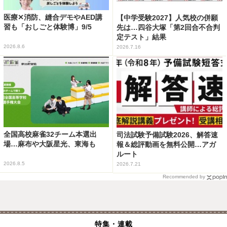
医療✕消防、縫合デモやAED講
【中学受験2027】人気校の併願
習も「おしごと体験博」9/5
先は…四谷大塚「第2回合不合判
定テスト」結果
2026.8.6
2026.7.16
全国高校麻雀32チーム本選出
司法試験予備試験2026、解答速
場…麻布や大阪星光、東海も
報＆総評動画を無料公開…アガ
ルート
2026.8.5
2026.7.21
Recommended by
特集・連載