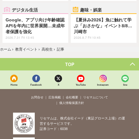
デジタル生活
趣味・娯楽
Google、アプリ向け年齢確認
【夏休み2026】魚に触れて学
APIを年内に世界展開…未成年
ぶ「おさかな」イベント8/8…
者保護を強化
川崎市
2026.7.31 Fri 13:45
2026.8.7 Fri 10:45
ホーム
›
教育イベント
›
高校生
›
記事
TOP
Home
Facebook
X
YouTube
Instagram
line
お問合せ
広告掲載
会社概要
リセマムについて
個人情報保護方針
リセマムは、株式会社イード（東証グロース上場）の運
営するサービスです。
証券コード：6038