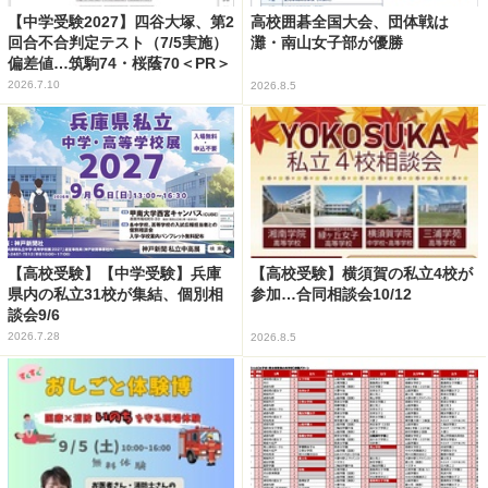
【中学受験2027】四谷大塚、第2
高校囲碁全国大会、団体戦は
回合不合判定テスト（7/5実施）
灘・南山女子部が優勝
偏差値…筑駒74・桜蔭70＜PR＞
2026.7.10
2026.8.5
【高校受験】【中学受験】兵庫
【高校受験】横須賀の私立4校が
県内の私立31校が集結、個別相
参加…合同相談会10/12
談会9/6
2026.7.28
2026.8.5