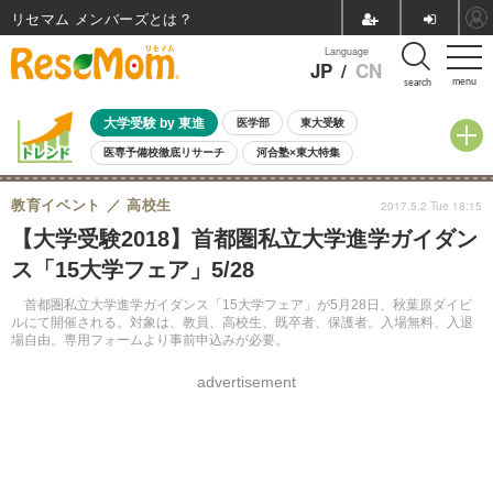
リセマム メンバーズ
Language
JP
/
CN
menu
search
大学受験 by 東進
医学部
東大受験
医専予備校徹底リサーチ
河合塾×東大特集
親子で考える大学選び
高校受験
中学受験
小学校受験
教育イベント
高校生
2017.5.2 Tue 18:15
共通テスト
夏休み
8月開催学校説明会・相談会
【大学受験2018】首都圏私立大学進学ガイダン
8月開催イベント・WS
全国公立高校 過去問
人気記事
ス「15大学フェア」5/28
自由研究教材（小学生向け）
自由研究教材（中学生向け）
ランキング
首都圏私立大学進学ガイダンス「15大学フェア」が5月28日、秋葉原ダイビ
ルにて開催される。対象は、教員、高校生、既卒者、保護者。入場無料、入退
場自由。専用フォームより事前申込みが必要。
advertisement