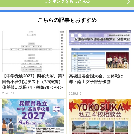
ランキングをもっと見る
こちらの記事もおすすめ
【中学受験2027】四谷大塚、第2
高校囲碁全国大会、団体戦は
回合不合判定テスト（7/5実施）
灘・南山女子部が優勝
偏差値…筑駒74・桜蔭70＜PR＞
2026.7.10
2026.8.5