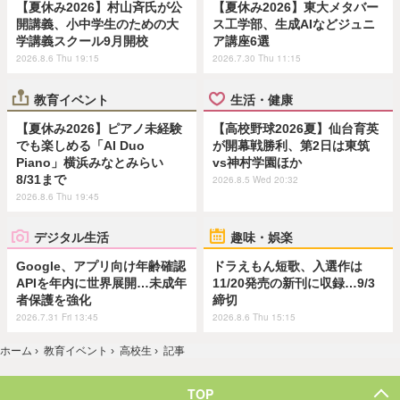
【夏休み2026】村山斉氏が公
【夏休み2026】東大メタバー
開講義、小中学生のための大
ス工学部、生成AIなどジュニ
学講義スクール9月開校
ア講座6選
2026.8.6 Thu 19:15
2026.7.30 Thu 11:15
教育イベント
生活・健康
【夏休み2026】ピアノ未経験
【高校野球2026夏】仙台育英
でも楽しめる「AI Duo
が開幕戦勝利、第2日は東筑
Piano」横浜みなとみらい
vs神村学園ほか
8/31まで
2026.8.5 Wed 20:32
2026.8.6 Thu 19:45
デジタル生活
趣味・娯楽
Google、アプリ向け年齢確認
ドラえもん短歌、入選作は
APIを年内に世界展開…未成年
11/20発売の新刊に収録…9/3
者保護を強化
締切
2026.7.31 Fri 13:45
2026.8.6 Thu 15:15
ホーム
›
教育イベント
›
高校生
›
記事
TOP