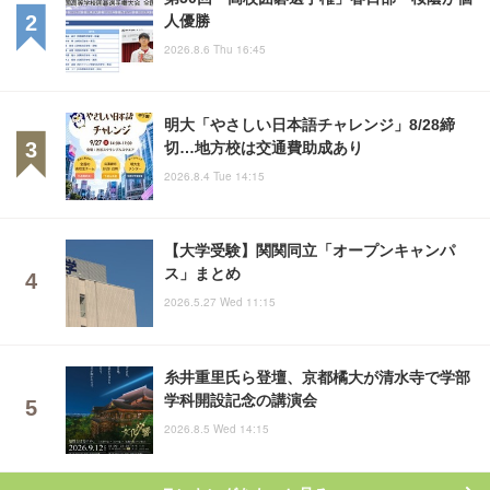
人優勝
2026.8.6 Thu 16:45
明大「やさしい日本語チャレンジ」8/28締
切…地方校は交通費助成あり
2026.8.4 Tue 14:15
【大学受験】関関同立「オープンキャンパ
ス」まとめ
2026.5.27 Wed 11:15
糸井重里氏ら登壇、京都橘大が清水寺で学部
学科開設記念の講演会
2026.8.5 Wed 14:15