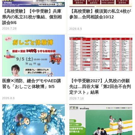
【高校受験】【中学受験】兵庫
【高校受験】横須賀の私立4校が
県内の私立31校が集結、個別相
参加…合同相談会10/12
談会9/6
2026.7.28
2026.8.5
医療✕消防、縫合デモやAED講
【中学受験2027】人気校の併願
習も「おしごと体験博」9/5
先は…四谷大塚「第2回合不合判
定テスト」結果
2026.8.6
2026.7.16