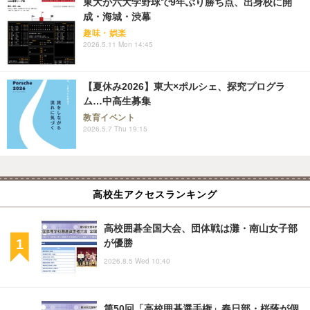
東大が六大学野球で9年ぶり勝ち点、出身校に開
成・海城・渋幕
趣味・娯楽
2026.5.11 Mon 14:45
【夏休み2026】東大×ポルシェ、探究プログラ
ム…中高生募集
教育イベント
2026.5.7 Thu 19:15
高校生アクセスランキング
高校囲碁全国大会、団体戦は灘・南山女子部
が優勝
2026.8.5 Wed 10:40
第50回「高校囲碁選手権」春日部・桜蔭が個