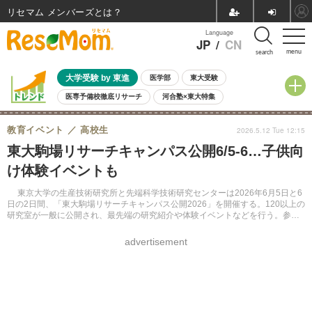
リセマム メンバーズ
Language
JP
/
CN
menu
search
大学受験 by 東進
医学部
東大受験
医専予備校徹底リサーチ
河合塾×東大特集
親子で考える大学選び
高校受験
中学受験
小学校受験
教育イベント
高校生
2026.5.12 Tue 12:15
共通テスト
夏休み
8月開催学校説明会・相談会
東大駒場リサーチキャンパス公開6/5-6…子供向
8月開催イベント・WS
全国公立高校 過去問
人気記事
け体験イベントも
自由研究教材（小学生向け）
自由研究教材（中学生向け）
ランキング
東京大学の生産技術研究所と先端科学技術研究センターは2026年6月5日と6
日の2日間、「東大駒場リサーチキャンパス公開2026」を開催する。120以上の
研究室が一般に公開され、最先端の研究紹介や体験イベントなどを行う。参加
無料。オンラインでの来場事前登録を呼びかけている。
advertisement