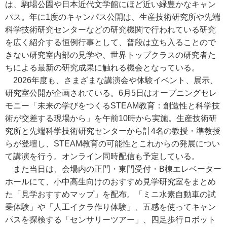
は、駒場公園や日本近代文学館にほど近い緑豊かなキャン
パス。年に1度のキャンパス公開は、生産技術研究所や先端
科学技術研究センターなどの研究機関で行われている研究
を広く紹介する恒例行事として、普段は立ち入ることので
きない研究室内部の見学や、世界トップクラスの研究者た
ちによる最新の研究成果に触れる機会となっている。
2026年度も、さまざまな講演会や体験イベント、展示、
研究室公開が企画されている。6月5日はオープニングセレ
モニー「未来の学びをつくるSTEAM教育：創造性と科学技
術が交差する現場から」を午前10時から実施。生産技術研
究所と先端科学技術研究センターから計4名の教授・準教授
らが登壇し、STEAM教育の可能性とこれからの発展につい
て講演を行う。オンライン同時配信も予定している。
また当日は、会場内の正門・東門受付・B棟エレベーター
ホールにて、小中高生向けのおすすめ見学研究室をまとめ
た「見学おすすめマップ」を配布。「ミニ水素自動車の試
乗体験」や「人工イクラ作り体験」、五感を使ってキャン
パスを探検する「センサリーツアー」、四足歩行ロボット