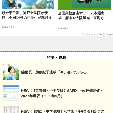
砂金甲子園、神戸女学院が優
全国高校麻雀32チーム本選出
勝…全国14校の中高生が腕競う
場…麻布や大阪星光、東海も
2026.7.29
2026.8.5
Recommended by
特集・連載
編集長・加藤紀子連載「今、会いたい人」
NEW!!【首都圏・中学受験】SAPIX 上位校偏差値＜
2027年度版（2026年4月）
NEW!!【関西・中学受験】浜学園「小6合否判定テス