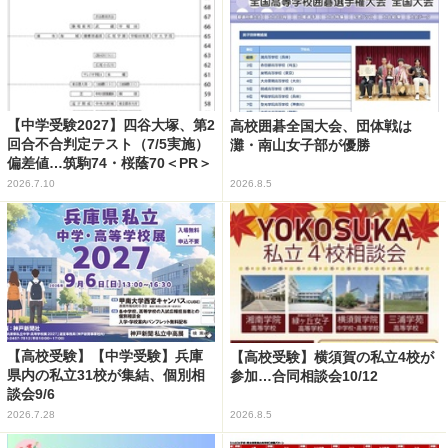
【中学受験2027】四谷大塚、第2
高校囲碁全国大会、団体戦は
回合不合判定テスト（7/5実施）
灘・南山女子部が優勝
偏差値…筑駒74・桜蔭70＜PR＞
2026.7.10
2026.8.5
【高校受験】【中学受験】兵庫
【高校受験】横須賀の私立4校が
県内の私立31校が集結、個別相
参加…合同相談会10/12
談会9/6
2026.7.28
2026.8.5