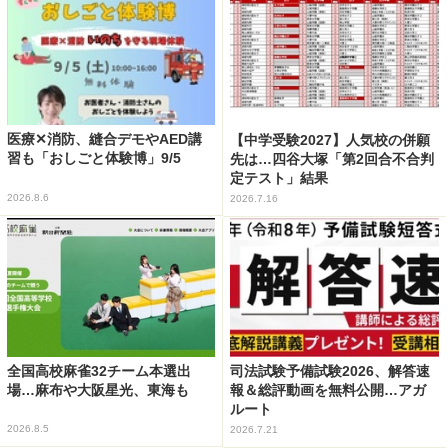
医療✕消防、縫合デモやAED講
【中学受験2027】人気校の併願
習も「おしごと体験博」9/5
先は…四谷大塚「第2回合不合判
定テスト」結果
2026.8.6
2026.7.16
全国高校麻雀32チーム本選出
司法試験予備試験2026、解答速
場…麻布や大阪星光、東海も
報＆総評動画を無料公開…アガ
ルート
2026.8.5
2026.7.21