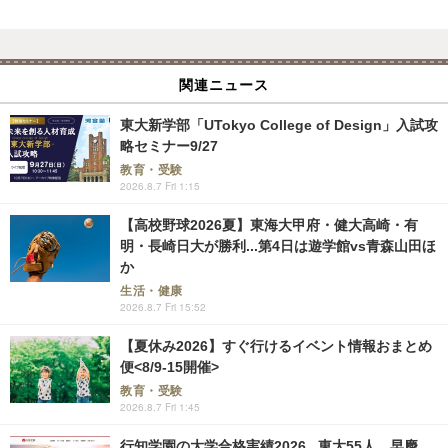
関連ニュース
東大新学部「UTokyo College of Design」入試攻
略セミナー9/27
教育・受験
2026.8.7 Fri 1:15
【高校野球2026夏】東海大甲府・健大高崎・有
明・長崎日大が勝利...第4日は遊学館vs青森山田ほ
か
生活・健康
2026.8.7 Fri 15:52
【夏休み2026】すぐ行けるイベント情報おまとめ
便<8/9-15開催>
教育・受験
2026.8.7 Fri 1:45
行知学園の大学合格実績2026...東大55人、早慶