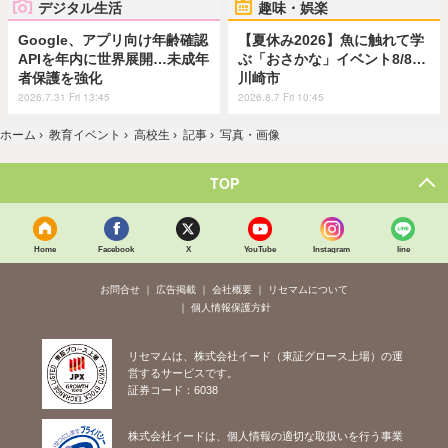
デジタル生活
趣味・娯楽
Google、アプリ向け年齢確認
【夏休み2026】魚に触れて学
APIを年内に世界展開…未成年
ぶ「おさかな」イベント8/8…
者保護を強化
川崎市
2026.7.31 Fri 13:45
2026.8.7 Fri 10:45
ホーム
›
教育イベント
›
高校生
›
記事
›
写真・画像
TOP
Home
Facebook
X
YouTube
Instagram
line
お問合せ
広告掲載
会社概要
リセマムについて
個人情報保護方針
リセマムは、株式会社イード（東証グロース上場）の運
営するサービスです。
証券コード：6038
株式会社イードは、個人情報の適切な取扱いを行う事業