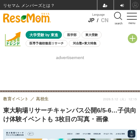
リセマム メンバーズ
Language
JP
/
CN
menu
search
大学受験 by 東進
医学部
東大受験
医専予備校徹底リサーチ
河合塾×東大特集
親子で考える大学選び
高校受験
中学受験
小学校受験
advertisement
共通テスト
夏休み
8月開催学校説明会・相談会
8月開催イベント・WS
全国公立高校 過去問
人気記事
自由研究教材（小学生向け）
自由研究教材（中学生向け）
ランキング
教育イベント
高校生
2026.5.12（火） 12:15
東大駒場リサーチキャンパス公開6/5-6…子供向
け体験イベントも 3枚目の写真・画像