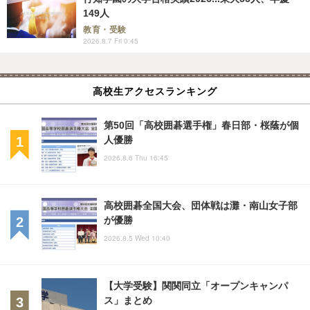
149人
教育・受験
2026.8.7 Fri 0:45
高校生アクセスランキング
第50回「高校囲碁選手権」春日部・桜蔭が個
人優勝
2026.8.6 Thu 16:45
高校囲碁全国大会、団体戦は灘・南山女子部
が優勝
2026.8.5 Wed 10:40
【大学受験】関関同立「オープンキャンパ
ス」まとめ