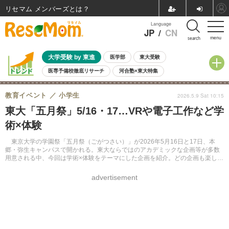
リセマム メンバーズ
Language
JP
/
CN
menu
search
大学受験 by 東進
医学部
東大受験
医専予備校徹底リサーチ
河合塾×東大特集
親子で考える大学選び
高校受験
中学受験
小学校受験
教育イベント
小学生
2026.5.9 Sat 10:15
共通テスト
夏休み
8月開催学校説明会・相談会
東大「五月祭」5/16・17…VRや電子工作など学
8月開催イベント・WS
全国公立高校 過去問
人気記事
術×体験
自由研究教材（小学生向け）
自由研究教材（中学生向け）
ランキング
東京大学の学園祭「五月祭（ごがつさい）」が2026年5月16日と17日、本
郷・弥生キャンパスで開かれる。東大ならではのアカデミックな企画等が多数
用意される中、今回は学術×体験をテーマにした企画を紹介。どの企画も楽しみ
ながら学べるよう工夫が凝らされており、子供から大人まで幅広く楽しめると
いう。
advertisement