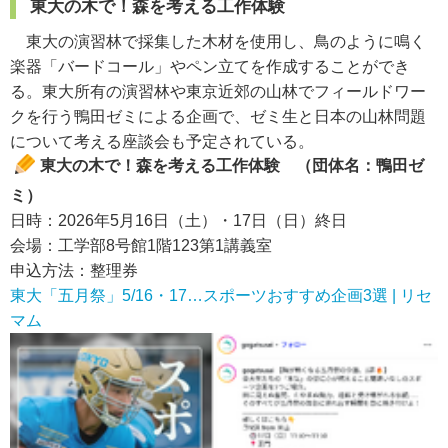
東大の木で！森を考える工作体験
東大の演習林で採集した木材を使用し、鳥のように鳴く
楽器「バードコール」やペン立てを作成することができ
る。東大所有の演習林や東京近郊の山林でフィールドワー
クを行う鴨田ゼミによる企画で、ゼミ生と日本の山林問題
について考える座談会も予定されている。
東大の木で！森を考える工作体験 （団体名：鴨田ゼ
ミ）
日時：2026年5月16日（土）・17日（日）終日
会場：工学部8号館1階123第1講義室
申込方法：整理券
東大「五月祭」5/16・17…スポーツおすすめ企画3選 | リセ
マム