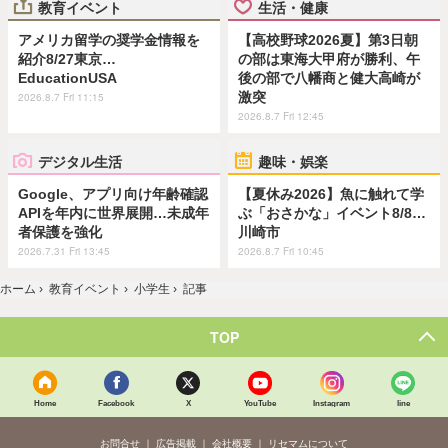
教育イベント
生活・健康
アメリカ留学の奨学金情報を
【高校野球2026夏】第3日朝
紹介8/27東京…
の部は東海大甲府が勝利、午
EducationUSA
後の部で八幡商と健大高崎が
激突
2026.8.7 Fri 11:15
2026.8.7 Fri 12:45
デジタル生活
趣味・娯楽
Google、アプリ向け年齢確認
【夏休み2026】魚に触れて学
APIを年内に世界展開…未成年
ぶ「おさかな」イベント8/8…
者保護を強化
川崎市
2026.7.31 Fri 13:45
2026.8.7 Fri 10:45
ホーム
›
教育イベント
›
小学生
›
記事
TOP
Home
Facebook
X
YouTube
Instagram
line
お問合せ
広告掲載
会社概要
リセマムについて