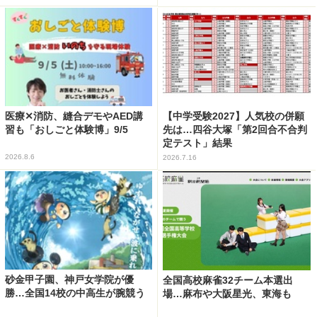
医療✕消防、縫合デモやAED講
【中学受験2027】人気校の併願
習も「おしごと体験博」9/5
先は…四谷大塚「第2回合不合判
定テスト」結果
2026.8.6
2026.7.16
砂金甲子園、神戸女学院が優
全国高校麻雀32チーム本選出
勝…全国14校の中高生が腕競う
場…麻布や大阪星光、東海も