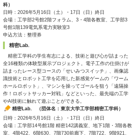
科）
日時：2026年5月16日（土）・17日（日）終日
会場：工学部2号館2階フォラム、3・4階各教室、工学部3
号館1階139電気系電力実験室3
申込方法：整理券
精密Lab.
精密工学科の学生有志による、技術と遊び心が詰まった
全16種類の体験型展示プロジェクト。電子工作の仕掛けが
詰まったレース型コースの「せいみつスイッチ」、画像認
識技術とロボット工学を応用した新感覚ゲームの「ワーム
ホールロボット」、マシンを操ってゴールを狙う「遠隔操
作！ロボットサッカー対戦」などといった、最先端の工学
やAI技術に触れて遊ぶことができる。
精密Lab. （団体名：東京大学工学部精密工学科）
日時：2026年5月16日（土）・17日（日）終日
会場：工学部14号館1階 精密142講義室、地下1階・3階各教
室、4階422、6階630、7階730前廊下、7階722、9階921、