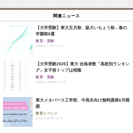
関連ニュース
【大学受験】東大五月祭、阪大いちょう祭…春の
学園祭6選
教育・受験
2026.4.17 Fri 11:15
【大学受験2026】東大 合格者数「高校別ランキン
グ」女子校トップは桜蔭
教育・受験
2026.3.16 Mon 17:15
東大メタバース工学部、中高生向け無料講座6月開
講
教育イベント
2026.4.24 Fri 14:15