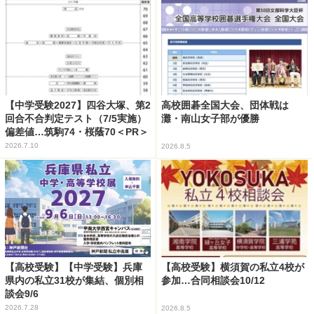
【中学受験2027】四谷大塚、第2
高校囲碁全国大会、団体戦は
回合不合判定テスト（7/5実施）
灘・南山女子部が優勝
偏差値…筑駒74・桜蔭70＜PR＞
2026.7.10
2026.8.5
【高校受験】【中学受験】兵庫
【高校受験】横須賀の私立4校が
県内の私立31校が集結、個別相
参加…合同相談会10/12
談会9/6
2026.7.28
2026.8.5