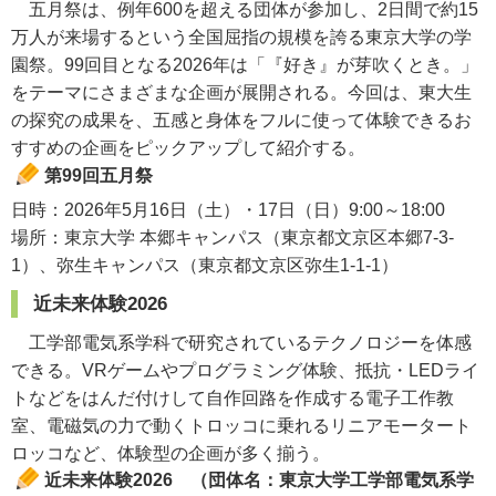
五月祭は、例年600を超える団体が参加し、2日間で約15
万人が来場するという全国屈指の規模を誇る東京大学の学
園祭。99回目となる2026年は「『好き』が芽吹くとき。」
をテーマにさまざまな企画が展開される。今回は、東大生
の探究の成果を、五感と身体をフルに使って体験できるお
すすめの企画をピックアップして紹介する。
第99回五月祭
日時：2026年5月16日（土）・17日（日）9:00～18:00
場所：東京大学 本郷キャンパス（東京都文京区本郷7-3-
1）、弥生キャンパス（東京都文京区弥生1-1-1）
近未来体験2026
工学部電気系学科で研究されているテクノロジーを体感
できる。VRゲームやプログラミング体験、抵抗・LEDライ
トなどをはんだ付けして自作回路を作成する電子工作教
室、電磁気の力で動くトロッコに乗れるリニアモータート
ロッコなど、体験型の企画が多く揃う。
近未来体験2026 （団体名：東京大学工学部電気系学