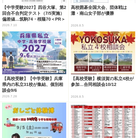
【中学受験2027】四谷大塚、第2
高校囲碁全国大会、団体戦は
回合不合判定テスト（7/5実施）
灘・南山女子部が優勝
偏差値…筑駒74・桜蔭70＜PR＞
2026.7.10
2026.8.5
【高校受験】【中学受験】兵庫
【高校受験】横須賀の私立4校が
県内の私立31校が集結、個別相
参加…合同相談会10/12
談会9/6
2026.7.28
2026.8.5