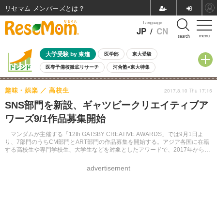
リセマム メンバーズ
Language
JP
/
CN
menu
search
大学受験 by 東進
医学部
東大受験
医専予備校徹底リサーチ
河合塾×東大特集
親子で考える大学選び
高校受験
中学受験
小学校受験
趣味・娯楽
高校生
2017.8.10 Thu 17:15
共通テスト
夏休み
8月開催学校説明会・相談会
SNS部門を新設、ギャツビークリエイティブア
8月開催イベント・WS
全国公立高校 過去問
人気記事
ワーズ9/1作品募集開始
自由研究教材（小学生向け）
自由研究教材（中学生向け）
ランキング
マンダムが主催する「12th GATSBY CREATIVE AWARDS」では9月1日よ
り、7部門のうちCM部門とART部門の作品募集を開始する。アジア各国に在籍
する高校生や専門学校生、大学生などを対象としたアワードで、2017年から
SNSで気軽に応募できるSMART PHONE部門などが設けられた。
advertisement