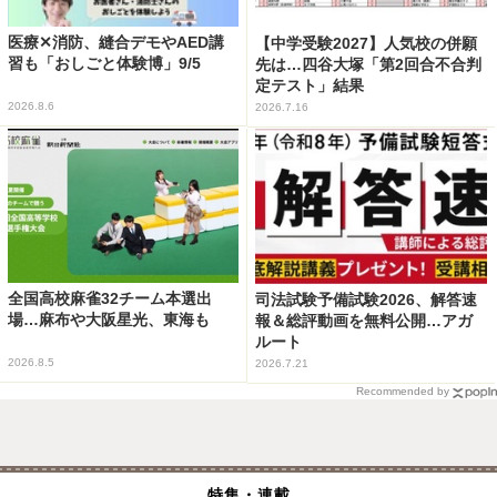
医療✕消防、縫合デモやAED講
【中学受験2027】人気校の併願
習も「おしごと体験博」9/5
先は…四谷大塚「第2回合不合判
定テスト」結果
2026.8.6
2026.7.16
全国高校麻雀32チーム本選出
司法試験予備試験2026、解答速
場…麻布や大阪星光、東海も
報＆総評動画を無料公開…アガ
ルート
2026.8.5
2026.7.21
Recommended by
特集・連載