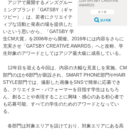
12th GATSBY CREATIVE
アジアで展開するメンズグルー
AWARDS
ミングブランド「GATSBY（ギャ
全 2 枚
ツビー）」は、若者にクリエイテ
拡大写真
ィブな活動と発表の場を提供した
いという思いから、「GATSBY 学
生CM大賞」を2006年から開催。2016年には内容をさらに
充実させ「GATSBY CREATIVE AWARDS」へと改称、学
生対象のアワードとしてはアジア最大級に成長している。
12年目を迎える今回は、内容の大幅な見直しを実施。CM
部門のほか6部門が新設され、SMART PHONE部門やHAIR
STYLE部門では、撮影した画像をSNSで簡単に応募でき
る。クリエイター・パフォーマーを目指す学生はもちろ
ん、創ることや表現することに興味・感心のある初心者で
も応募可能、すべての学生のためのアワードとなってい
る。
各部門は対象エリアを設けており、対象エリアにある高