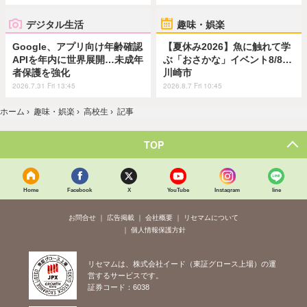
デジタル生活
趣味・娯楽
Google、アプリ向け年齢確認
【夏休み2026】魚に触れて学
APIを年内に世界展開…未成年
ぶ「おさかな」イベント8/8…
者保護を強化
川崎市
2026.7.31 Fri 13:45
2026.8.7 Fri 10:45
ホーム
›
趣味・娯楽
›
高校生
›
記事
TOP
Home
Facebook
X
YouTube
Instagram
line
お問合せ
広告掲載
会社概要
リセマムについて
個人情報保護方針
リセマムは、株式会社イード（東証グロース上場）の運
営するサービスです。
証券コード：6038