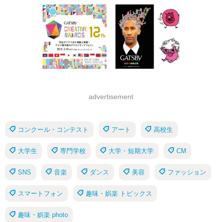
advertisement
コンクール・コンテスト
アート
高校生
大学生
専門学校
大学・短期大学
CM
SNS
音楽
ダンス
美容
ファッション
スマートフォン
趣味・娯楽 トピックス
趣味・娯楽 photo