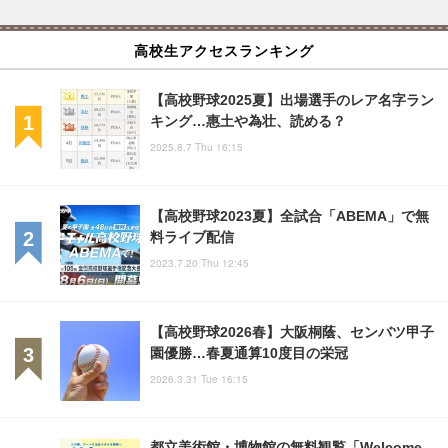
高校生アクセスランキング
【高校野球2025夏】出場選手のレア名字ラン
キング…惠土や為壮、読める？
2025.8.7 Thu 16:15
【高校野球2023夏】全試合「ABEMA」で無
料ライブ配信
2023.7.20 Thu 12:45
【高校野球2026春】大阪桐蔭、センバツ甲子
園優勝…春夏通算10度目の栄冠
2026.3.31 Tue 16:15
都立美術館・博物館の無料観覧「Welcome