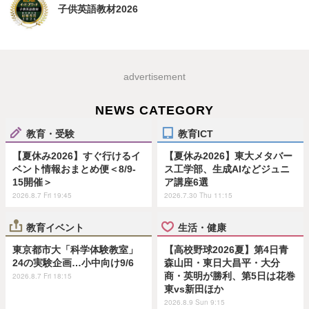
子供英語教材2026
advertisement
NEWS CATEGORY
教育・受験
教育ICT
【夏休み2026】すぐ行けるイ
【夏休み2026】東大メタバー
ベント情報おまとめ便＜8/9-
ス工学部、生成AIなどジュニ
15開催＞
ア講座6選
2026.8.7 Fri 19:45
2026.7.30 Thu 11:15
教育イベント
生活・健康
東京都市大「科学体験教室」
【高校野球2026夏】第4日青
24の実験企画…小中向け9/6
森山田・東日大昌平・大分
商・英明が勝利、第5日は花巻
2026.8.7 Fri 18:15
東vs新田ほか
2026.8.9 Sun 9:15