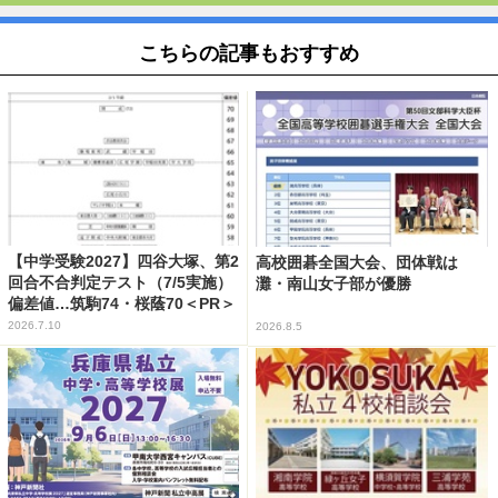
こちらの記事もおすすめ
【中学受験2027】四谷大塚、第2
高校囲碁全国大会、団体戦は
回合不合判定テスト（7/5実施）
灘・南山女子部が優勝
偏差値…筑駒74・桜蔭70＜PR＞
2026.7.10
2026.8.5