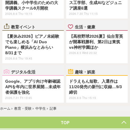
開講義、小中学生のための大
ス工学部、生成AIなどジュニ
学講義スクール9月開校
ア講座6選
2026.8.6 Thu 19:15
2026.7.30 Thu 11:15
教育イベント
生活・健康
【夏休み2026】ピアノ未経験
【高校野球2026夏】仙台育英
でも楽しめる「AI Duo
が開幕戦勝利、第2日は東筑
Piano」横浜みなとみらい
vs神村学園ほか
8/31まで
2026.8.5 Wed 20:32
2026.8.6 Thu 19:45
デジタル生活
趣味・娯楽
Google、アプリ向け年齢確認
ドラえもん短歌、入選作は
APIを年内に世界展開…未成年
11/20発売の新刊に収録…9/3
者保護を強化
締切
2026.7.31 Fri 13:45
2026.8.6 Thu 15:15
ホーム
›
教育・受験
›
中学生
›
記事
TOP