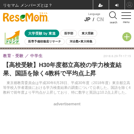
リセマム メンバーズ
Language
JP
/
CN
menu
search
大学受験 by 東進
医学部
東大受験
医専予備校徹底リサーチ
河合塾×東大特集
親子で考える大学選び
高校受験
中学受験
小学校受験
教育・受験
中学生
2018.6.29 Fri 17:15
共通テスト
夏休み
8月開催学校説明会・相談会
【高校受験】H30年度都立高校の学力検査結
8月開催イベント・WS
全国公立高校 過去問
人気記事
果、国語を除く4教科で平均点上昇
自由研究教材（小学生向け）
自由研究教材（中学生向け）
ランキング
東京都教育委員会は平成30年6月28日、平成30年度（2018年度）東京都立高
等学校入学者選抜における学力検査結果の調査について公表した。国語を除く4
教科で前年度より平均点が上昇しており、特に数学と英語は10.2点上昇した。
advertisement