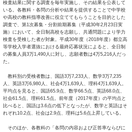
検査結果に関する調査を毎年実施し、その結果を公表して
いる。各教科・各問の分析や結果を提供することで中学校
や高校の教科指導改善に役立ててもらうことを目的とした
調査で、第1次募集・分割前期募集（平成30年2月23日実
施）において、全日制高校を志願し、共通問題により学力
検査を受検した者が対象。平成30年度（2018年度）都立高
等学校入学者選抜における最終応募状況によると、全日制
の募集人員3万1,490人に対し、志願者数は4万5,216人だっ
た。
教科別の受検者数は、国語3万7,233人、数学3万7,235
人、英語3万6,980人、社会4万1,639人、理科4万1,639人。
平均点を見ると、国語65.9点、数学66.5点、英語68.0点、
社会61.5点、理科61.5点。前年度（2017年度）の平均点と
比べると、国語は3.6点の低下となったが、数学と英語はそ
れぞれ10.2点、社会は2.9点、理科は5.6点上昇している。
そのほか、各教科の「各問の内容および正答率ならびに