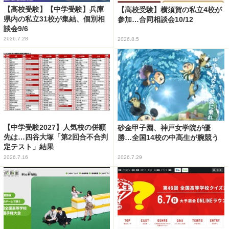
【高校受験】【中学受験】兵庫
【高校受験】横須賀の私立4校が
県内の私立31校が集結、個別相
参加…合同相談会10/12
談会9/6
2026.7.28
2026.8.5
【中学受験2027】人気校の併願
砂金甲子園、神戸女学院が優
先は…四谷大塚「第2回合不合判
勝…全国14校の中高生が腕競う
定テスト」結果
2026.7.16
2026.7.29