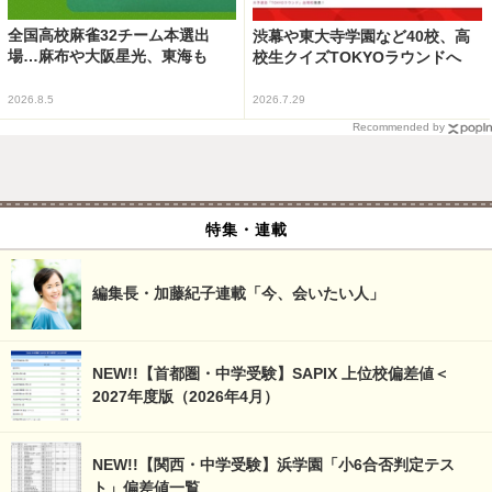
全国高校麻雀32チーム本選出
渋幕や東大寺学園など40校、高
場…麻布や大阪星光、東海も
校生クイズTOKYOラウンドへ
2026.8.5
2026.7.29
Recommended by
特集・連載
編集長・加藤紀子連載「今、会いたい人」
NEW!!【首都圏・中学受験】SAPIX 上位校偏差値＜
2027年度版（2026年4月）
NEW!!【関西・中学受験】浜学園「小6合否判定テス
ト」偏差値一覧