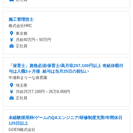
施工管理技士
株式会社HRC
東京都
月給40万円～50万円
正社員
「保育士」資格必須/保育士/️高月収257,100円以上 ️有給休暇付
与は入職3ヶ月後 ️ 給与は当月25日の前払い
中浦和まりーな保育園
埼玉県
月給25万7,100円～26万8,000円
正社員
未経験採用枠/ゲームのQAエンジニア/研修制度充実/年間休日
125日以上
GOEN株式会社