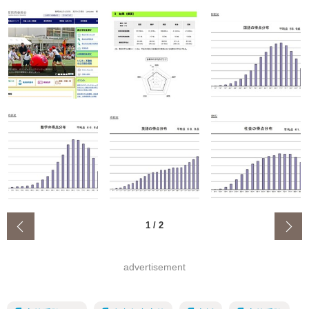
‹
1
/
2
advertisement