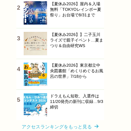
【夏休み2026】屋内＆入場
無料「TOKYOレインボー夏
祭り」お台場で8/31まで
【夏休み2026】】二子玉川
ライズで親子イベント…夏ま
つり＆自由研究WS
【夏休み2026】東京都立中
央図書館「めくりめぐるお風
呂の世界」7/18から
ドラえもん短歌、入選作は
11/20発売の新刊に収録…9/3
締切
アクセスランキングをもっと見る