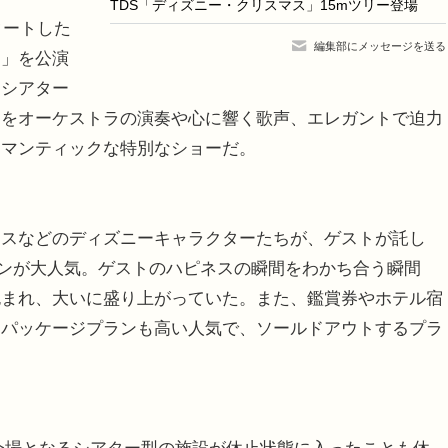
TDS「ディズニー・クリスマス」15mツリー登場
タートした
編集部にメッセージを送る
ト」を公演
クシアター
々をオーケストラの演奏や心に響く歌声、エレガントで迫力
ロマンティックな特別なショーだ。
ウスなどのディズニーキャラクターたちが、ゲストが託し
ーンが大人気。ゲストのハピネスの瞬間をわかち合う瞬間
包まれ、大いに盛り上がっていた。また、鑑賞券やホテル宿
たパッケージプランも高い人気で、ソールドアウトするプラ