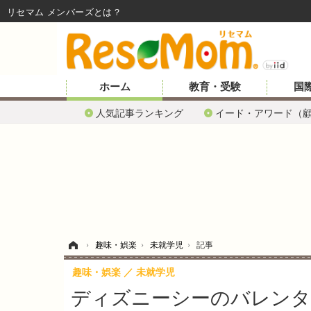
リセマム メンバーズ
ホーム
教育・受験
国
人気記事ランキング
イード・アワード（
ホーム
›
趣味・娯楽
›
未就学児
›
記事
趣味・娯楽
未就学児
ディズニーシーのバレンタ