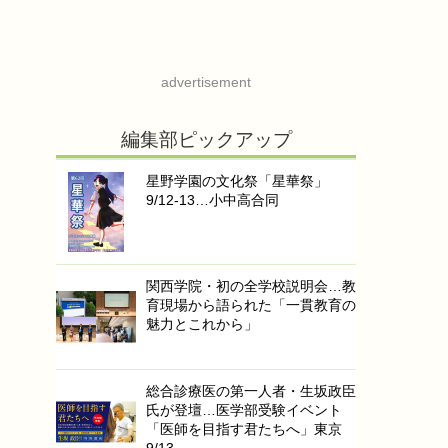
advertisement
編集部ピックアップ
星野学園の文化祭「星華祭」
9/12-13…小中高合同
関西学院・初の全学校説明会…教
育現場から語られた「一貫教育の
魅力とこれから」
総合診療医の第一人者・生坂政臣
氏が登壇…医学部受験イベント
「医師を目指す君たちへ」東京
9/13