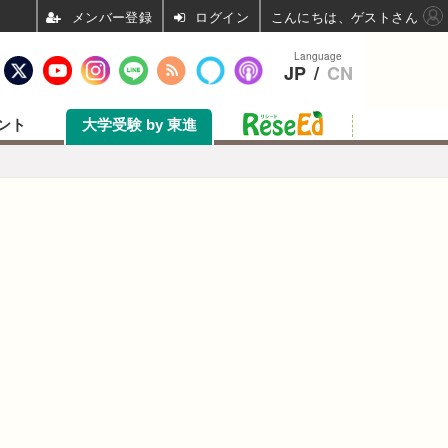
ログイン
こんにちは、ゲストさん
Language
JP
/
CN
ント
大学受験 by 東進