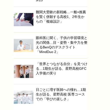
難関大受験の新戦略…一般×推薦
を賢く併願する高校1、2年生か
らの「複線設計」
眼科医に聞く、子供の学習環境と
光の関係…目・姿勢・集中力を整
えるBenQのデスクライト
「MindDuo 2」
「世界とつながる自分」を見つけ
る…1期生が語る、星野高校GFC
入学後の実り
日ごとに増す医師への憧れ…1期
生が語る、星野高校 医専コース
での「学びの楽しさ」