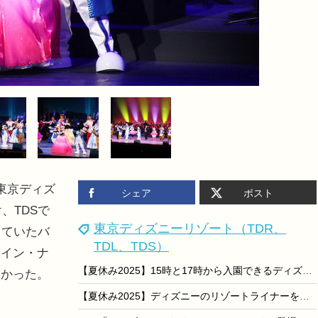
東京ディズ
シェア
ポスト
、TDSで
東京ディズニーリゾート（TDR、
していたバ
TDL、TDS）
タイン・ナ
【夏休み2025】15時と17時から入園できるディズニーのパスポート、夏季限定で毎日利用可能に
わかった。
【夏休み2025】ディズニーのリゾートライナーを貸切…親子で夏の思い出写真撮影も