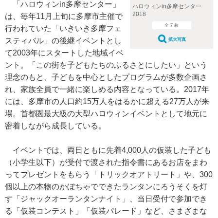
「ハロウィンin多摩センター」
ハロウィンin多摩センター
2018
は、毎年11月上旬に多摩市主催で
全 7 枚
行われていた「いきいき多摩フェ
スティバル」の後継イベントとし
拡大写真
て2003年にスタートした地域イベ
ント。「この街を子どもたちのふるさとにしたい」という
理念のもと、子どもを中心としたプログラムが多数企画さ
れ、家族全員で一緒に楽しめる内容となっている。2017年
には、多摩市の人口約15万人をはるかに超える27万人が来
場。首都圏最大級の大型ハロウィンイベントとして地元に
密着しながら成長している。
イベントでは、両日ともに先着4,000人の仮装した子ども
（小学生以下）が受付で渡された指令書にあるお店をまわ
ってプレゼントをもらう「トリックオアトリート」や、300
個以上の本物のかぼちゃでできたランタンにろうそくを灯
す「ジャックオーランタンナイト」、当日受付で参加でき
る「仮装コンテスト」「仮装パレード」など、さまざまな