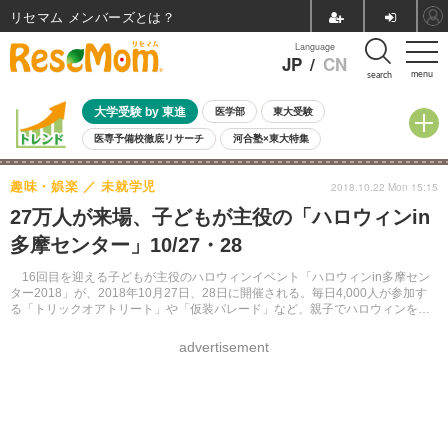
リセマム メンバーズ
Language
JP
/
CN
menu
search
大学受験 by 東進
医学部
東大受験
医専予備校徹底リサーチ
河合塾×東大特集
親子で考える大学選び
高校受験
中学受験
小学校受験
趣味・娯楽
未就学児
2018.10.22 Mon 15:15
共通テスト
夏休み
8月開催学校説明会・相談会
27万人が来場、子どもが主役の「ハロウィンin
8月開催イベント・WS
全国公立高校 過去問
人気記事
多摩センター」10/27・28
自由研究教材（小学生向け）
自由研究教材（中学生向け）
ランキング
16回目を迎える子どもが主役のハロウィンイベント「ハロウィンin多摩セン
ター2018」が、2018年10月27日、28日に開催される。毎日4,000人が参加す
る「トリックオアトリート」や「仮装パレード」など、親子でハロウィンを思
い切り楽しめるプログラムが多数催される。
advertisement