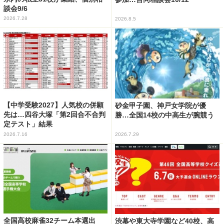
談会9/6
2026.7.28
2026.8.5
【中学受験2027】人気校の併願
砂金甲子園、神戸女学院が優
先は…四谷大塚「第2回合不合判
勝…全国14校の中高生が腕競う
定テスト」結果
2026.7.16
2026.7.29
全国高校麻雀32チーム本選出
渋幕や東大寺学園など40校、高