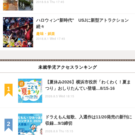
2018.9.6 Thu 17:45
ハロウィン“新時代” USJに新型アトラクション
続々
趣味・娯楽
2018.8.1 Wed 17:45
未就学児アクセスランキング
【夏休み2026】横浜市役所「わくわく！夏ま
つり」おしりたんてい登場…8/15-16
2026.8.5 Wed 18:15
ドラえもん短歌、入選作は11/20発売の新刊に
収録…9/3締切
2026.8.6 Thu 15:15