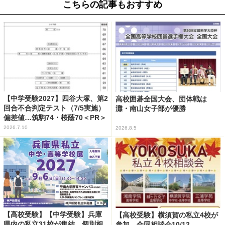
こちらの記事もおすすめ
【中学受験2027】四谷大塚、第2
高校囲碁全国大会、団体戦は
回合不合判定テスト（7/5実施）
灘・南山女子部が優勝
偏差値…筑駒74・桜蔭70＜PR＞
2026.7.10
2026.8.5
【高校受験】【中学受験】兵庫
【高校受験】横須賀の私立4校が
県内の私立31校が集結、個別相
参加…合同相談会10/12