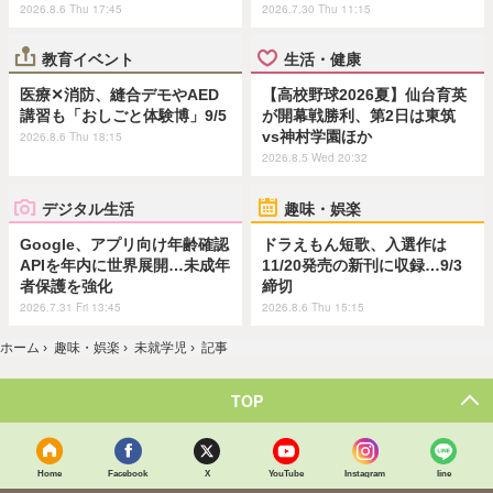
2026.8.6 Thu 17:45
2026.7.30 Thu 11:15
教育イベント
生活・健康
医療✕消防、縫合デモやAED
【高校野球2026夏】仙台育英
講習も「おしごと体験博」9/5
が開幕戦勝利、第2日は東筑
vs神村学園ほか
2026.8.6 Thu 18:15
2026.8.5 Wed 20:32
デジタル生活
趣味・娯楽
Google、アプリ向け年齢確認
ドラえもん短歌、入選作は
APIを年内に世界展開…未成年
11/20発売の新刊に収録…9/3
者保護を強化
締切
2026.7.31 Fri 13:45
2026.8.6 Thu 15:15
ホーム
›
趣味・娯楽
›
未就学児
›
記事
TOP
Home
Facebook
X
YouTube
Instagram
line