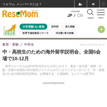
リセマム メンバーズ
Language
JP
/
CN
menu
search
大学受験 by 東進
医学部
東大受験
医専予備校徹底リサーチ
河合塾×東大特集
親子で考える大学選び
高校受験
中学受験
小学校受験
教育・受験
中学生
2018.10.23 Tue 13:15
共通テスト
夏休み
8月開催学校説明会・相談会
中・高校生のための海外留学説明会、全国5会
8月開催イベント・WS
全国公立高校 過去問
人気記事
場で10-12月
自由研究教材（小学生向け）
自由研究教材（中学生向け）
ランキング
留学ジャーナルは2018年10月から12月にかけて、東京・名古屋・福岡・大
阪・広島の全国5か所の留学ジャーナルカウンセリングセンターにて「中・高校
生のための海外留学説明会」を開催する。入場無料。セミナーは要予約。
advertisement