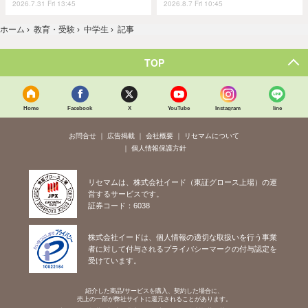
2026.7.31 Fri 13:45
2026.8.7 Fri 10:45
ホーム
›
教育・受験
›
中学生
›
記事
TOP
Home
Facebook
X
YouTube
Instagram
line
お問合せ
広告掲載
会社概要
リセマムについて
個人情報保護方針
リセマムは、株式会社イード（東証グロース上場）の運
営するサービスです。
証券コード：6038
株式会社イードは、個人情報の適切な取扱いを行う事業
者に対して付与されるプライバシーマークの付与認定を
受けています。
紹介した商品/サービスを購入、契約した場合に、
売上の一部が弊社サイトに還元されることがあります。