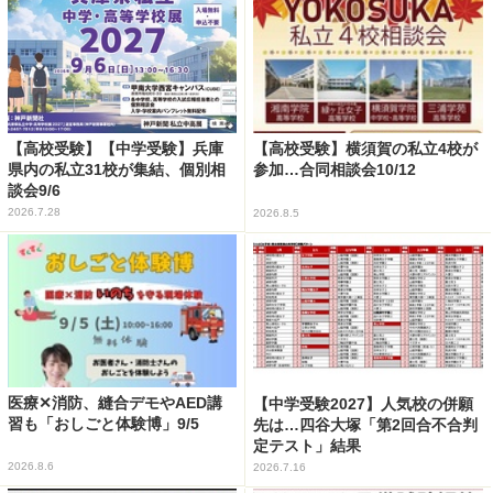
【高校受験】【中学受験】兵庫
【高校受験】横須賀の私立4校が
県内の私立31校が集結、個別相
参加…合同相談会10/12
談会9/6
2026.7.28
2026.8.5
医療✕消防、縫合デモやAED講
【中学受験2027】人気校の併願
習も「おしごと体験博」9/5
先は…四谷大塚「第2回合不合判
定テスト」結果
2026.8.6
2026.7.16