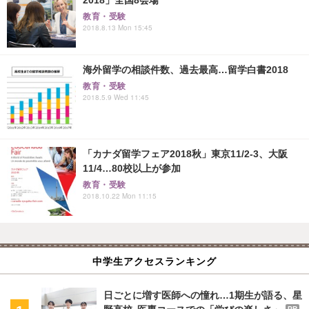
教育・受験
2018.8.13 Mon 15:45
海外留学の相談件数、過去最高…留学白書2018
教育・受験
2018.5.9 Wed 11:45
「カナダ留学フェア2018秋」東京11/2-3、大阪
11/4…80校以上が参加
教育・受験
2018.10.22 Mon 11:15
中学生アクセスランキング
日ごとに増す医師への憧れ…1期生が語る、星
野高校 医専コースでの「学びの楽しさ」
PR