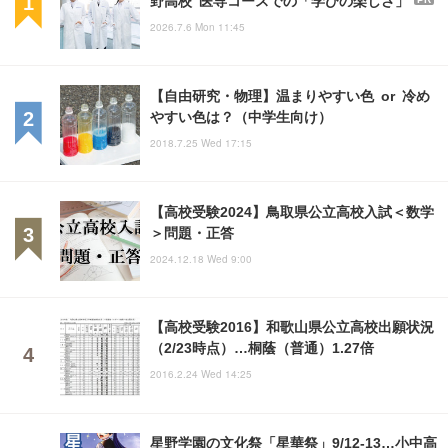
2026.7.6 Mon 11:45
【自由研究・物理】温まりやすい色 or 冷め
やすい色は？（中学生向け）
2018.7.25 Wed 17:15
【高校受験2024】鳥取県公立高校入試＜数学
＞問題・正答
2024.12.18 Wed 9:00
【高校受験2016】和歌山県公立高校出願状況
（2/23時点）…桐蔭（普通）1.27倍
2016.2.24 Wed 14:25
星野学園の文化祭「星華祭」9/12-13…小中高