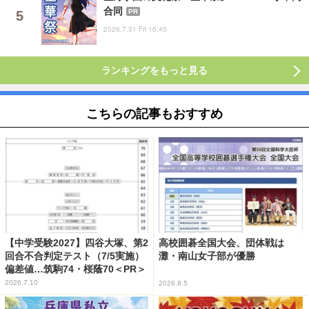
合同
PR
2026.7.31 Fri 16:45
ランキングをもっと見る
こちらの記事もおすすめ
【中学受験2027】四谷大塚、第2
高校囲碁全国大会、団体戦は
回合不合判定テスト（7/5実施）
灘・南山女子部が優勝
偏差値…筑駒74・桜蔭70＜PR＞
2026.7.10
2026.8.5