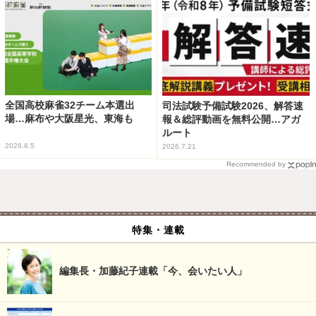
全国高校麻雀32チーム本選出
司法試験予備試験2026、解答速
場…麻布や大阪星光、東海も
報＆総評動画を無料公開…アガ
ルート
2026.8.5
2026.7.21
Recommended by
特集・連載
編集長・加藤紀子連載「今、会いたい人」