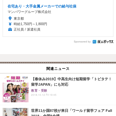
在宅あり・大手金属メーカーでの給与社保
マンパワーグループ株式会社
東京都
時給1,750円～1,800円
正社員 / 派遣社員
Sponsored by
関連ニュース
【春休み2019】中高生向け短期留学「トビタテ！
留学JAPAN」にも対応
教育・受験
2018.10.12 Fri 19:45
世界11か国87校が来日「ワールド留学フェア Fall
2018」全国8会場