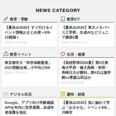
NEWS CATEGORY
教育・受験
教育ICT
【夏休み2026】すぐ行けるイ
【夏休み2026】東大メタバー
ベント情報おまとめ便＜8/9-
ス工学部、生成AIなどジュニ
15開催＞
ア講座6選
2026.8.7 Fri 19:45
2026.7.30 Thu 11:15
教育イベント
生活・健康
東京都市大「科学体験教室」
【高校野球2026夏】第3日東
24の実験企画…小中向け9/6
海大甲府・健大高崎・有明・
長崎日大が勝利…第4日は遊学
2026.8.7 Fri 18:15
館vs青森山田ほか
2026.8.8 Sat 9:52
デジタル生活
趣味・娯楽
Google、アプリ向け年齢確認
【夏休み2026】魚に触れて学
APIを年内に世界展開…未成年
ぶ「おさかな」イベント8/8…
者保護を強化
川崎市