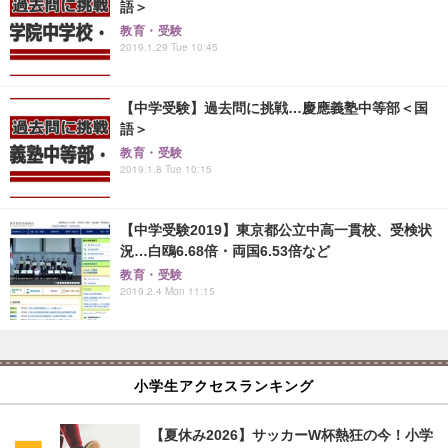
語＞
教育・受験
2019.1.29 Tue 10:45
【中学受験】過去問に挑戦…慶應義塾中等部＜国
語＞
教育・受験
2019.1.8 Tue 10:15
【中学受験2019】東京都公立中高一貫校、受検状
況…白鴎6.68倍・両国6.53倍など
教育・受験
2019.2.4 Mon 11:15
小学生アクセスランキング
【夏休み2026】サッカーW杯熱狂の今！小学