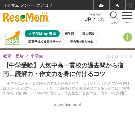
リセマム メンバーズ
Language
JP
/
CN
menu
search
大学受験 by 東進
医学部
東大受験
医専予備校徹底リサーチ
河合塾×東大特集
親子で考える大学選び
高校受験
中学受験
小学校受験
教育・受験
小学生
2019.2.8 Fri 10:15
共通テスト
夏休み
8月開催学校説明会・相談会
【中学受験】人気中高一貫校の過去問から指
8月開催イベント・WS
全国公立高校 過去問
人気記事
南…読解力・作文力を身に付けるコツ
自由研究教材（小学生向け）
自由研究教材（中学生向け）
ランキング
小学生のお子さまの国語のテスト結果を見て「もう少しよく読んでから解け
ばよかったのに惜しい…」という気持ちになる保護者の方も多いのでは。海城
中学校（第1回）2015年の出題から、作文教室「言葉の森」代表 中根克明氏が
「解き方」「答え方」のコツを解説する。
advertisement