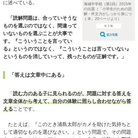
に述べている。
海城中学校（第1回）2015年
の出題（「小学生のための読
解・作文力がしっかり身につ
「読解問題は、合っていそうな
く本」20ページより）
ものを選ぶのではなく、間違って
全 3 枚
いないものを選ぶことが大事で
拡大写真
す。『こういうことを言ってい
る』というのではなく、『こういうことは言っていない』
というものを消していって、残ったものが正解です。」
「答えは文章中にある」
「
読む力のある子に見られるのが、問題に対する答えを
文章全体から考えて、自分の体験に照らし合わせながら答
える
ことです。
たとえば、『このとき浦島太郎がカメを助けた気持ちと
して適切なものを選びなさい。』という問題で、その問題