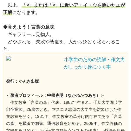
以上、
「×」または「×」に近いア・イ・ウを除いたエが
正解
になります。
◆覚えよう！言葉の意味
ギャラリー…見物人。
どやされる…失敗や態度を、人からひどく叱られるこ
と。
小学生のための読解・作文力
がしっかり身につく本
発行：かんき出版
＜著者プロフィール：中根克明（なかねかつあき）＞
作文教室「言葉の森」代表。1952年生まれ。千葉大学園芸学
部卒業後、25歳のとき、マスコミ志望の大学生を対象にした作
文教室を開く。1981年、作文教室の草分け的存在である「言葉
の森」を横浜で開講。通信教育を始める。2005年、作文評価の
客観化を目的とした小論文自動採点ソフトを作成し、特許を取得