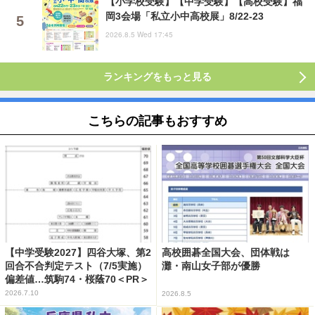
【小学校受験】【中学受験】【高校受験】福
岡3会場「私立小中高校展」8/22-23
2026.8.5 Wed 17:45
ランキングをもっと見る
こちらの記事もおすすめ
【中学受験2027】四谷大塚、第2
高校囲碁全国大会、団体戦は
回合不合判定テスト（7/5実施）
灘・南山女子部が優勝
偏差値…筑駒74・桜蔭70＜PR＞
2026.7.10
2026.8.5