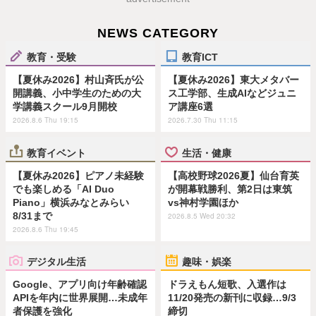
NEWS CATEGORY
教育・受験
教育ICT
【夏休み2026】村山斉氏が公
【夏休み2026】東大メタバー
開講義、小中学生のための大
ス工学部、生成AIなどジュニ
学講義スクール9月開校
ア講座6選
2026.8.6 Thu 19:15
2026.7.30 Thu 11:15
教育イベント
生活・健康
【夏休み2026】ピアノ未経験
【高校野球2026夏】仙台育英
でも楽しめる「AI Duo
が開幕戦勝利、第2日は東筑
Piano」横浜みなとみらい
vs神村学園ほか
8/31まで
2026.8.5 Wed 20:32
2026.8.6 Thu 19:45
デジタル生活
趣味・娯楽
Google、アプリ向け年齢確認
ドラえもん短歌、入選作は
APIを年内に世界展開…未成年
11/20発売の新刊に収録…9/3
者保護を強化
締切