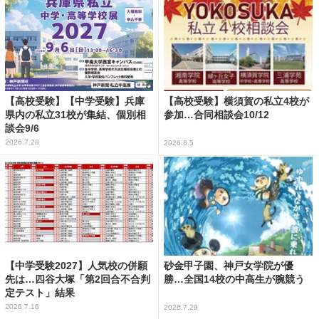
【高校受験】【中学受験】兵庫
【高校受験】横須賀の私立4校が
県内の私立31校が集結、個別相
参加…合同相談会10/12
談会9/6
2026.7.28
2026.8.5
【中学受験2027】人気校の併願
砂金甲子園、神戸女学院が優
先は…四谷大塚「第2回合不合判
勝…全国14校の中高生が腕競う
定テスト」結果
2026.7.16
2026.7.29