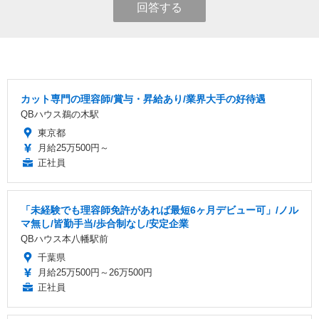
回答する
カット専門の理容師/賞与・昇給あり/業界大手の好待遇
QBハウス鵜の木駅
東京都
月給25万500円～
正社員
「未経験でも理容師免許があれば最短6ヶ月デビュー可」/ノル
マ無し/皆勤手当/歩合制なし/安定企業
QBハウス本八幡駅前
千葉県
月給25万500円～26万500円
正社員