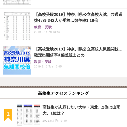
【高校受験2019】神奈川県公立高校入試、共通選
抜4万9,342人が受検…競争率1.18倍
教育・受験
2019.2.15 Fri 13:45
【高校受験2019】神奈川県公立高校人気難関校…
確定出願倍率&偏差値まとめ
教育・受験
2019.2.12 Tue 12:45
高校生アクセスランキング
高校生が志願したい大学・東北…2位は山形
大、1位は？
2026.8.7 Fri 10:15