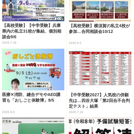
【高校受験】【中学受験】兵庫
【高校受験】横須賀の私立4校が
県内の私立31校が集結、個別相
参加…合同相談会10/12
談会9/6
2026.7.28
2026.8.5
医療✕消防、縫合デモやAED講
【中学受験2027】人気校の併願
習も「おしごと体験博」9/5
先は…四谷大塚「第2回合不合判
定テスト」結果
2026.8.6
2026.7.16