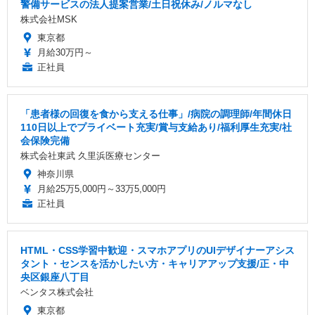
警備サービスの法人提案営業/土日祝休み/ノルマなし
株式会社MSK
東京都
月給30万円～
正社員
「患者様の回復を食から支える仕事」/病院の調理師/年間休日
110日以上でプライベート充実/賞与支給あり/福利厚生充実/社
会保険完備
株式会社東武 久里浜医療センター
神奈川県
月給25万5,000円～33万5,000円
正社員
HTML・CSS学習中歓迎・スマホアプリのUIデザイナーアシス
タント・センスを活かしたい方・キャリアアップ支援/正・中
央区銀座八丁目
ベンタス株式会社
東京都