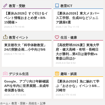
教育・受験
教育ICT
【夏休み2026】すぐ行けるイ
【夏休み2026】東大メタバー
ベント情報おまとめ便＜8/9-
ス工学部、生成AIなどジュニ
15開催＞
ア講座6選
2026.8.7 Fri 19:45
2026.7.30 Thu 11:15
教育イベント
生活・健康
東京都市大「科学体験教室」
【高校野球2026夏】東海大甲
24の実験企画…小中向け9/6
府・健大高崎・有明・長崎日
大が勝利…第4日は遊学館vs
2026.8.7 Fri 18:15
青森山田ほか
2026.8.8 Sat 9:52
デジタル生活
趣味・娯楽
Google、アプリ向け年齢確認
【夏休み2026】魚に触れて学
APIを年内に世界展開…未成年
ぶ「おさかな」イベント8/8…
者保護を強化
川崎市
2026.7.31 Fri 13:45
2026.8.7 Fri 10:45
ホーム
›
教育・受験
›
高校生
›
記事