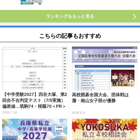
ランキングをもっと見る
こちらの記事もおすすめ
【中学受験2027】四谷大塚、第2
高校囲碁全国大会、団体戦は
回合不合判定テスト（7/5実施）
灘・南山女子部が優勝
偏差値…筑駒74・桜蔭70＜PR＞
2026.7.10
2026.8.5