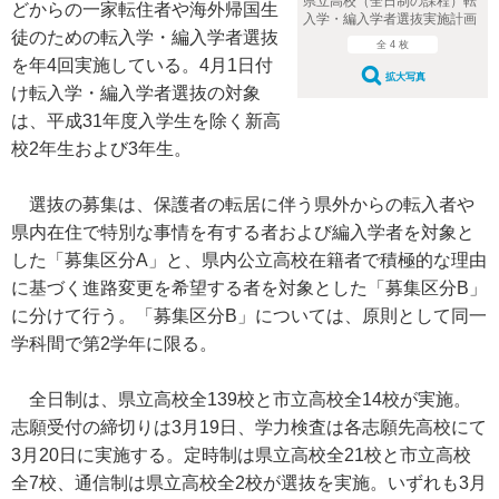
県立高校（全日制の課程）転
どからの一家転住者や海外帰国生
入学・編入学者選抜実施計画
徒のための転入学・編入学者選抜
全 4 枚
を年4回実施している。4月1日付
拡大写真
け転入学・編入学者選抜の対象
は、平成31年度入学生を除く新高
校2年生および3年生。
選抜の募集は、保護者の転居に伴う県外からの転入者や
県内在住で特別な事情を有する者および編入学者を対象と
した「募集区分A」と、県内公立高校在籍者で積極的な理由
に基づく進路変更を希望する者を対象とした「募集区分B」
に分けて行う。「募集区分B」については、原則として同一
学科間で第2学年に限る。
全日制は、県立高校全139校と市立高校全14校が実施。
志願受付の締切りは3月19日、学力検査は各志願先高校にて
3月20日に実施する。定時制は県立高校全21校と市立高校
全7校、通信制は県立高校全2校が選抜を実施。いずれも3月