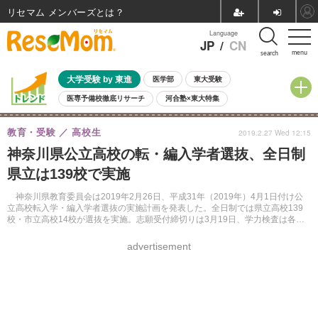
リセマム メンバーズ
Language
JP
/
CN
menu
search
大学受験 by 東進
医学部
東大受験
医専予備校徹底リサーチ
河合塾×東大特集
親子で考える大学選び
高校受験
中学受験
小学校受験
教育・受験
高校生
2019.2.27 Wed 12:15
共通テスト
夏休み
8月開催学校説明会・相談会
神奈川県公立高校の転・編入学者選抜、全日制
8月開催イベント・WS
全国公立高校 過去問
人気記事
県立は139校で実施
自由研究教材（小学生向け）
自由研究教材（中学生向け）
ランキング
神奈川県教育委員会は2019年2月26日、平成31年（2019年）4月1日付け公
立高校転入学・編入学者選抜の実施計画を発表した。全日制では県立高校139
校・市立高校14校が選抜を実施。志願受付締切りは3月19日、学力検査は各志
願先の高校にて3月20日に行う。
advertisement