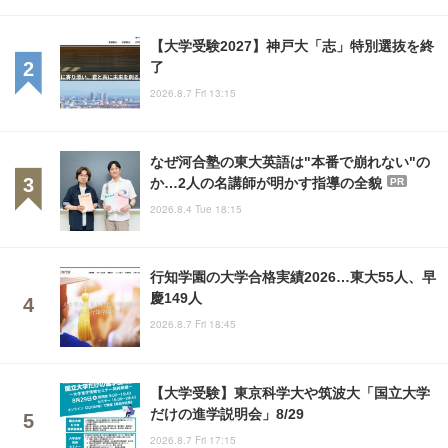
【大学受験2027】神戸大「志」特別選抜を終
了
2026.8.7 Fri 13:15
なぜ河合塾の東大英語は"本番で崩れない"の
か…2人の名講師が明かす指導の全貌
PR
2026.8.4 Tue 18:15
行知学園の大学合格実績2026…東大55人、早
慶149人
2026.8.7 Fri 18:45
【大学受験】東京科学大や筑波大「国立大学
だけの進学説明会」8/29
2026.8.7 Fri 17:15