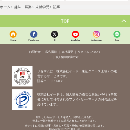
ホーム
›
趣味・娯楽
›
未就学児
›
記事
TOP
Home
Facebook
X
YouTube
Instagram
line
お問合せ
広告掲載
会社概要
リセマムについて
個人情報保護方針
リセマムは、株式会社イード（東証グロース上場）の運
営するサービスです。
証券コード：6038
株式会社イードは、個人情報の適切な取扱いを行う事業
者に対して付与されるプライバシーマークの付与認定を
受けています。
紹介した商品/サービスを購入、契約した場合に、
売上の一部が弊社サイトに還元されることがあります。
当サイトに掲載の記事・見出し・写真・画像の無断転載を禁じます。
Copyright © 2026 IID, Inc.