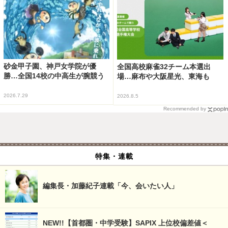
砂金甲子園、神戸女学院が優
全国高校麻雀32チーム本選出
勝…全国14校の中高生が腕競う
場…麻布や大阪星光、東海も
2026.7.29
2026.8.5
Recommended by
特集・連載
編集長・加藤紀子連載「今、会いたい人」
NEW!!【首都圏・中学受験】SAPIX 上位校偏差値＜