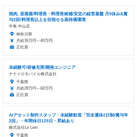
焼肉, 居酒屋/料理長・料理長候補/安定の経営基盤 月9休み&賞
与2回!料理長以上を目指せる高待遇環境
牛角 中山店
神奈川県
月給35万円～40万円
正社員
未経験可/研修充実/開発エンジニア
ナナイロモバイル株式会社
千葉県
月給28万円～60万円
正社員
AIアセット制作スタッフ・未経験歓迎「完全週休2日制/賞与年
2回」・年間休日125日・昇給あり
株式会社Le Lien
千葉県