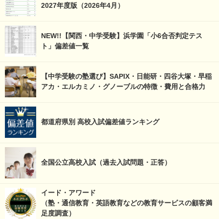
2027年度版（2026年4月）
NEW!!【関西・中学受験】浜学園「小6合否判定テス
ト」偏差値一覧
【中学受験の塾選び】SAPIX・日能研・四谷大塚・早稲
アカ・エルカミノ・グノーブルの特徴・費用と合格力
都道府県別 高校入試偏差値ランキング
全国公立高校入試（過去入試問題・正答）
イード・アワード
（塾・通信教育・英語教育などの教育サービスの顧客満
足度調査）