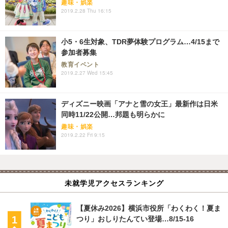
趣味・娯楽
2019.2.28 Thu 16:15
小5・6生対象、TDR夢体験プログラム…4/15まで
参加者募集
教育イベント
2019.2.27 Wed 15:45
ディズニー映画「アナと雪の女王」最新作は日米
同時11/22公開…邦題も明らかに
趣味・娯楽
2019.2.22 Fri 9:15
未就学児アクセスランキング
【夏休み2026】横浜市役所「わくわく！夏ま
つり」おしりたんてい登場…8/15-16