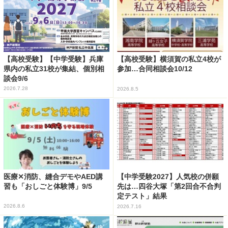
【高校受験】【中学受験】兵庫
【高校受験】横須賀の私立4校が
県内の私立31校が集結、個別相
参加…合同相談会10/12
談会9/6
2026.7.28
2026.8.5
医療✕消防、縫合デモやAED講
【中学受験2027】人気校の併願
習も「おしごと体験博」9/5
先は…四谷大塚「第2回合不合判
定テスト」結果
2026.8.6
2026.7.16