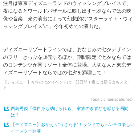
注目は東京ディズニーランドのウィッシングプレイスで、
夜になるとワールドバザールに映し出す七夕ならではの映
像や音楽、光の演出によって幻想的な“スターライト・ウィ
ッシングプレイス”に。今年初めての演出だ。
ディズニーリゾートラインでは、おなじみの七夕デザイン
のフリーきっぷを販売するほか、期間限定で七夕ならでは
のコンテンツが同リゾート全体に登場。大切な人と東京デ
ィズニーリゾートならではの七夕を満喫して！
【ディズニー】今年の七夕イベントは、32日間！夜には新演出もスター
ト
《text：cinemacafe.net》
西島秀俊「僕自身も助けられる」 家族のきずなを感じる瞬間
は？
【ディズニー】おかえり“うさたま”！ランドでもヘンテコ楽しい
イースター開幕