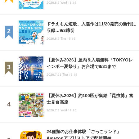
2026.8.5 Wed 18:15
ドラえもん短歌、入選作は11/20発売の新刊に
収録…9/3締切
2026.8.6 Thu 15:15
【夏休み2026】屋内＆入場無料「TOKYOレ
インボー夏祭り」お台場で8/31まで
2026.7.23 Thu 15:15
【夏休み2026】約100匹が集結「昆虫博」富
士見台高原
2026.7.8 Wed 17:15
24種類のお仕事体験「ごっこランド」
Amazonアプリストアで配信開始