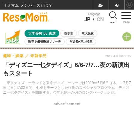
リセマム メンバーズ
Language
JP
/
CN
menu
search
大学受験 by 東進
医学部
東大受験
医専予備校徹底リサーチ
河合塾×東大特集
親子で考える大学選び
高校受験
中学受験
小学校受験
趣味・娯楽
未就学児
2019.4.9 Tue 9:15
共通テスト
夏休み
8月開催学校説明会・相談会
「ディズニー七夕デイズ」6/6-7/7…夜の新演出
8月開催イベント・WS
全国公立高校 過去問
人気記事
もスタート
自由研究教材（小学生向け）
自由研究教材（中学生向け）
ランキング
東京ディズニーランドと東京ディズニーシーでは2019年6月6日（木）～7月7
日（日）の32日間、七夕をテーマとした恒例のスペシャルプログラム「ディズ
ニー七夕デイズ」を開催する。今年も約一か月のロングバージョンだ。
advertisement