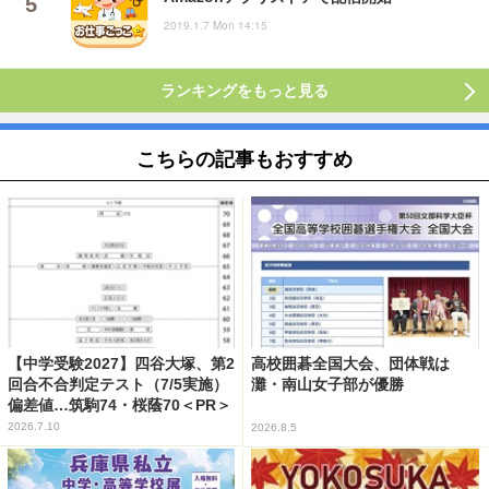
2019.1.7 Mon 14:15
ランキングをもっと見る
こちらの記事もおすすめ
【中学受験2027】四谷大塚、第2
高校囲碁全国大会、団体戦は
回合不合判定テスト（7/5実施）
灘・南山女子部が優勝
偏差値…筑駒74・桜蔭70＜PR＞
2026.7.10
2026.8.5