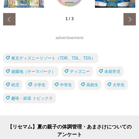
‹
1
/
3
advertisement
東京ディズニーリゾート（TDR、TDL、TDS）
遊園地（テーマパーク）
ディズニー
未就学児
幼児
小学生
中学生
高校生
大学生
趣味・娯楽 トピックス
【リセマム】夏の親子の体調管理・あまさけについての
アンケート