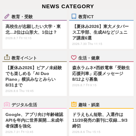
NEWS CATEGORY
教育・受験
教育ICT
高校生が志願したい大学・東
【夏休み2026】東大メタバー
北…2位は山形大、1位は？
ス工学部、生成AIなどジュニ
ア講座6選
2026.8.7 Fri 10:15
2026.7.30 Thu 11:15
教育イベント
生活・健康
【夏休み2026】ピアノ未経験
森永ラムネ×西鉄電車「受験生
でも楽しめる「AI Duo
応援列車」応援メッセージ
Piano」横浜みなとみらい
8/12より募集
8/31まで
2026.8.7 Fri 9:15
2026.8.6 Thu 19:45
デジタル生活
趣味・娯楽
Google、アプリ向け年齢確認
ドラえもん短歌、入選作は
APIを年内に世界展開…未成年
11/20発売の新刊に収録…9/3
者保護を強化
締切
2026.7.31 Fri 13:45
2026.8.6 Thu 15:15