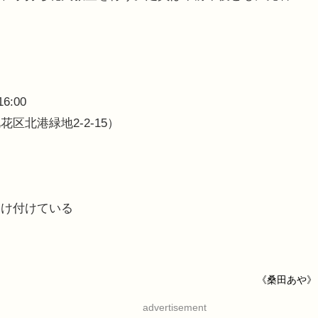
6:00
北港緑地2-2-15）
受け付けている
《桑田あや》
advertisement