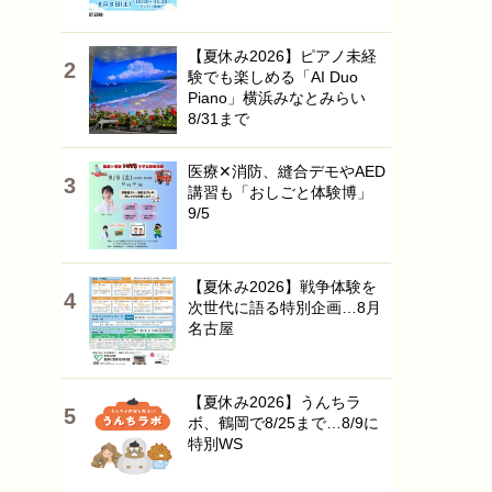
【夏休み2026】ピアノ未経
験でも楽しめる「AI Duo
Piano」横浜みなとみらい
8/31まで
医療✕消防、縫合デモやAED
講習も「おしごと体験博」
9/5
【夏休み2026】戦争体験を
次世代に語る特別企画…8月
名古屋
【夏休み2026】うんちラ
ボ、鶴岡で8/25まで…8/9に
特別WS