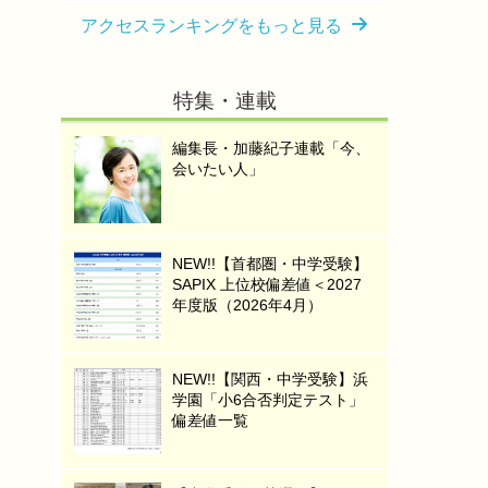
アクセスランキングをもっと見る
特集・連載
編集長・加藤紀子連載「今、
会いたい人」
NEW!!【首都圏・中学受験】
SAPIX 上位校偏差値＜2027
年度版（2026年4月）
NEW!!【関西・中学受験】浜
学園「小6合否判定テスト」
偏差値一覧