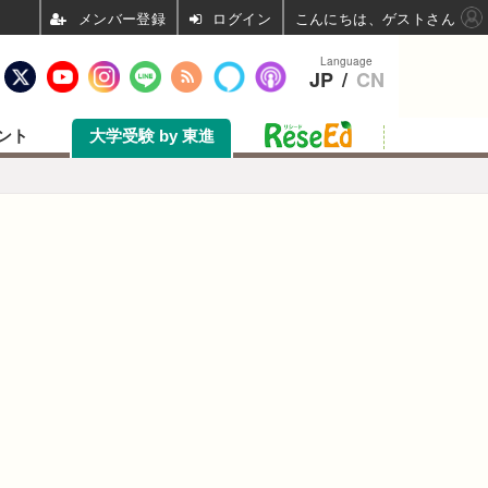
ログイン
こんにちは、ゲストさん
Language
JP
/
CN
ント
大学受験 by 東進