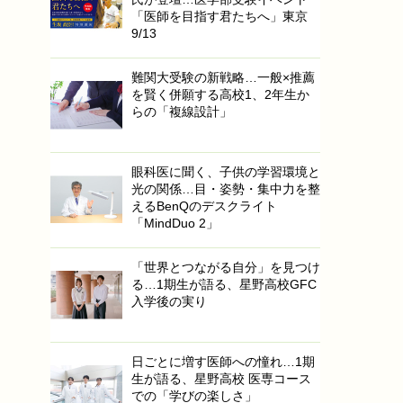
「医師を目指す君たちへ」東京
9/13
難関大受験の新戦略…一般×推薦
を賢く併願する高校1、2年生か
らの「複線設計」
眼科医に聞く、子供の学習環境と
光の関係…目・姿勢・集中力を整
えるBenQのデスクライト
「MindDuo 2」
「世界とつながる自分」を見つけ
る…1期生が語る、星野高校GFC
入学後の実り
日ごとに増す医師への憧れ…1期
生が語る、星野高校 医専コース
での「学びの楽しさ」