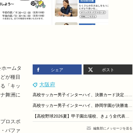
をホームタ
シェア
ポスト
などが種目
大阪府
する「キッ
ーナ舞洲に
高校サッカー男子インターハイ、決勝カード決定…静岡学園と近大附属が初Vへ
高校サッカー男子インターハイ、静岡学園が決勝進出…残る1枠は午後決定
【高校野球2026夏】甲子園出場校、きょう全代表出そろう
プロスポ
編集部にメッセージを送る
ス・バファ